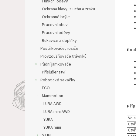
Funkční oděvy
Ochrana hlavy, sluchu a zraku
Ochranné brýle
Pracovní obuv
Pracovní oděvy
Rukavice a doplňky
Postřikovače, rosiče
Použ
Provzdušňovače trávníků
Půdní jamkovače
Příslušenství
Robotické sekačky
EGO
Mammotion
LUBA AWD
Příp
LUBA mini AWD
Vola
YUKA
Čtyř
YUKA mini
Čtyř
STIHL