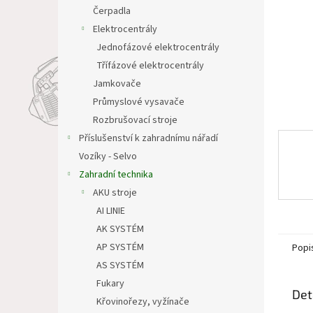
n
Čerpadla
e
Elektrocentrály
l
Jednofázové elektrocentrály
Třífázové elektrocentrály
Jamkovače
Průmyslové vysavače
Rozbrušovací stroje
Příslušenství k zahradnímu nářadí
Vozíky - Selvo
Zahradní technika
AKU stroje
AI LINIE
AK SYSTÉM
AP SYSTÉM
Popi
AS SYSTÉM
Fukary
Det
Křovinořezy, vyžínače