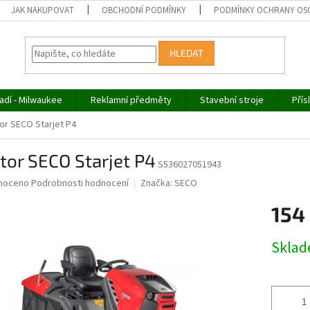
JAK NAKUPOVAT
OBCHODNÍ PODMÍNKY
PODMÍNKY OCHRANY OS
HLEDAT
adí - Milwaukee
Reklamní předměty
Stavební stroje
Přís
or SECO Starjet P4
tor SECO Starjet P4
S536027051943
né
noceno
Podrobnosti hodnocení
Značka:
SECO
ní
154
u
Měrná
Skla
cena:
ek.