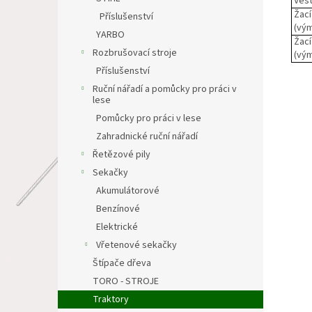
Vest
Žací
Příslušenství
(vým
YARBO
Žací
Rozbrušovací stroje
(vým
Příslušenství
Ruční nářadí a pomůcky pro práci v
lese
Pomůcky pro práci v lese
Zahradnické ruční nářadí
Řetězové pily
Sekačky
Akumulátorové
Benzínové
Elektrické
Vřetenové sekačky
Štípače dřeva
TORO - STROJE
Traktory