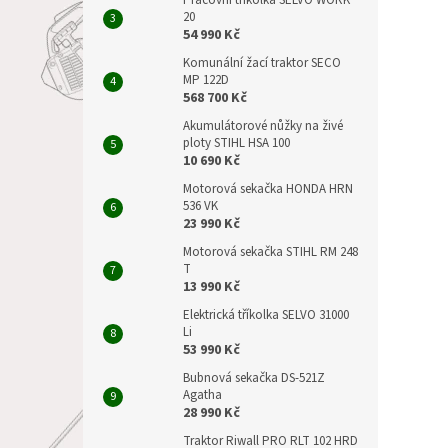
Pracovní tříkolka SELVO WORK
20
54 990 Kč
Komunální žací traktor SECO
MP 122D
568 700 Kč
Akumulátorové nůžky na živé
ploty STIHL HSA 100
10 690 Kč
Motorová sekačka HONDA HRN
536 VK
23 990 Kč
Motorová sekačka STIHL RM 248
T
13 990 Kč
Elektrická tříkolka SELVO 31000
Li
53 990 Kč
Bubnová sekačka DS-521Z
Agatha
28 990 Kč
Traktor Riwall PRO RLT 102 HRD