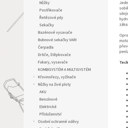
Jedn
Nůžky
sobě
Postřikovače
siln
Řetězové pily
hydr
zákaz
Sekačky
Bazénové vysavače
Opro
Bubnové sekačky VARI
moto
přev
Čerpadla
peníz
Drtiče, štěpkovače
Fukary, vysavače
Tech
KOMBISYSTÉM A MULTISYSTÉM
Křovinořezy, vyžínače
Nůžky na živé ploty
AKU
Benzínové
Elektrické
Příslušenství
Osobní ochranné oděvy