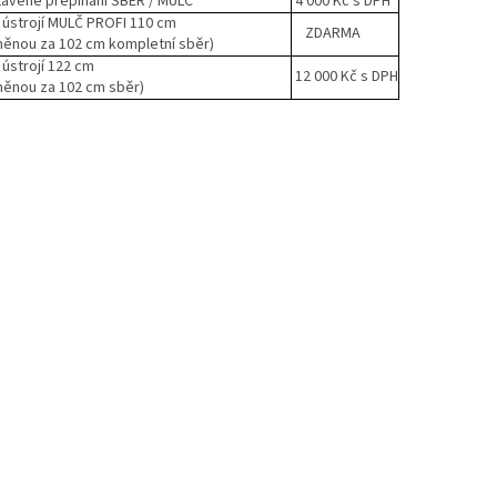
avěné přepínání SBĚR / MULČ
4 000 Kč s DPH
 ústrojí MULČ PROFI 110 cm
ZDARMA
ěnou za 102 cm kompletní sběr)
 ústrojí 122 cm
12 000 Kč s DPH
ěnou za 102 cm sběr)