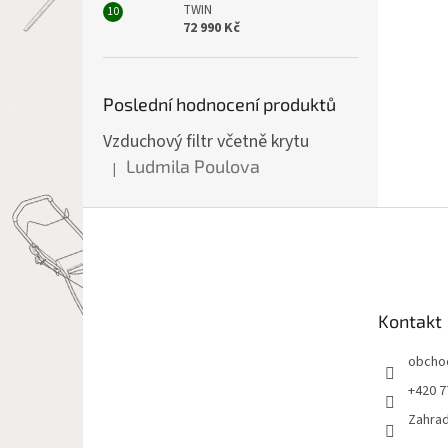
TWIN
72 990 Kč
Poslední hodnocení produktů
Vzduchový filtr včetně krytu
Ludmila Poulova
|
Hodnocení produktu je 5 z 5 hvězdiček.
Z
á
p
a
t
Kontakt
í
obcho
+420 7
Zahrad