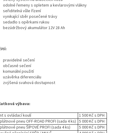
odolné řemeny s opletem a kevlarovými vlákny
seřiditelná vůle řízení
vynikající sběr posečené trávy
sedadlo s opěrkami rukou
bezúdržbový akumulátor 12V 28 Ah
ití:
pravidelné sečení
občasné sečení
komunální použití
uzávěrka diferenciálu
zvýšená svahová dostupnost
latková výbava:
nt s ovládací koulí
1 500 Kč s DPH
plátnové pneu OFF-ROAD PROFI (sada 4 ks)
5 000 Kč s DPH
plátnové pneu ŠÍPOVÉ PROFI (sada 4 ks)
5 000 Kč s DPH