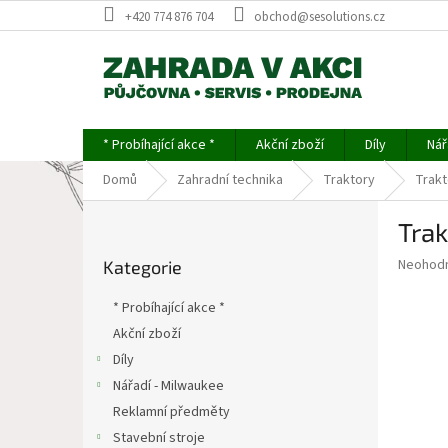
Přejít
+420 774 876 704
obchod@sesolutions.cz
na
obsah
* Probíhající akce *
Akční zboží
Díly
Nář
Domů
Zahradní technika
Traktory
Trakt
P
Trak
o
Přeskočit
s
Průměr
Neohod
Kategorie
kategorie
t
hodnoce
r
produkt
* Probíhající akce *
a
je
Akční zboží
0,0
n
z
Díly
n
5
í
Nářadí - Milwaukee
hvězdič
p
Reklamní předměty
a
Stavební stroje