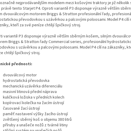
označně nejprodávanějším modelem mezi košovými traktory je již několik
 právě tento Starjet P4. Oproti variantě P3 disponuje výrazně větším sbě
ým dvouválcovým motorem Briggs & Stratton profesionální řady, profesioná
ostatickou převodovkou s uzávěrkou a palcovými poloosami. Model P4 cílí 
níky, kteří za své peníze chtějí špičkový stroj.
ti variantě P3 disponuje výrazně větším sběrným košem, silným dvouválc
rem Briggs & Stratton řady Commercial series, profesionální hydrostatick
odovkou s uzávěrkou a palcovými poloosami. Model P4 cílí na zákazníky, kte
e chtějí špičkový stroj.
nické přednosti:
dvouválcový motor
hydrostatická převodovka
mechanická uzávěrka diferenciálu
masivní litinová přední náprava
kuličková ložiska v předních kolech
kopírovací kolečka na žacím ústrojí
časované žací ústrojí
paměť nastavení výšky žacího ústrojí
zvětšený sběrný koš o objemu 380 litrů
příruby a unašeče nožů z tvárné litiny
střižný systém na unašečích nožů