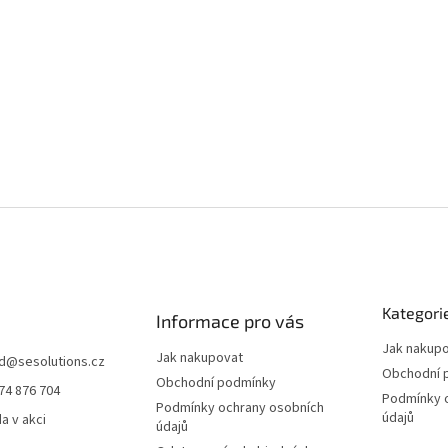
Kategori
Informace pro vás
Jak nakup
Jak nakupovat
d
@
sesolutions.cz
Obchodní 
Obchodní podmínky
74 876 704
Podmínky 
Podmínky ochrany osobních
údajů
a v akci
údajů