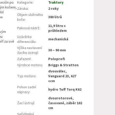
 sezón po
Kategorie
:
Traktory
rným košem,
Záruka
:
2 roky
lní
Objem sběrného
na
380 litrů
koše
:
11,9 litru s
Palivová nádrž
:
průhledem
ovým
ou
Uzávěrka
mechanická
ří za své
diferenciálu
:
Výška nastavení
30 – 90 mm
žacího ústrojí
:
Zařazení
:
Poloprofi
Výrobce motoru
:
Briggs & Stratton
dvouválec,
Typ motoru
:
Vanguard 23, 627
ccm
Pohon zadní
hydro Tuff Torq K62
nápravy
:
dvourotorové,
Žací ústrojí
:
časované, záběr 102
cm
Seřiditelná