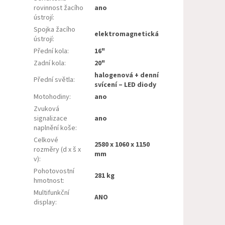
rovinnost žacího
ano
ústrojí
:
Spojka žacího
elektromagnetická
ústrojí
:
Přední kola
:
16"
Zadní kola
:
20"
halogenová + denní
Přední světla
:
svícení – LED diody
Motohodiny
:
ano
Zvuková
signalizace
ano
naplnění koše
:
Celkové
2580 x 1060 x 1150
rozměry (d x š x
mm
v)
:
Pohotovostní
281 kg
hmotnost
:
Multifunkční
ANO
display
: