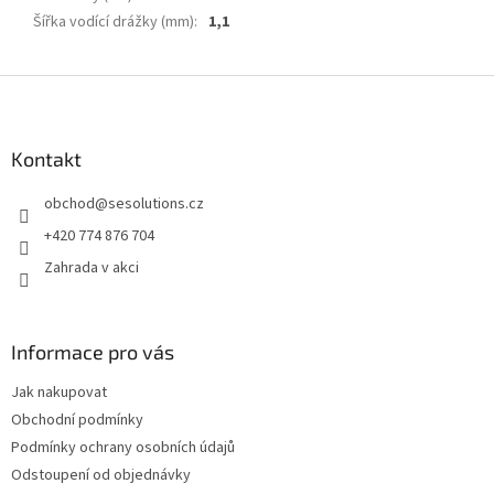
Šířka vodící drážky (mm)
:
1,1
Z
á
p
a
Kontakt
t
obchod
@
sesolutions.cz
í
+420 774 876 704
Zahrada v akci
Informace pro vás
Jak nakupovat
Obchodní podmínky
Podmínky ochrany osobních údajů
Odstoupení od objednávky