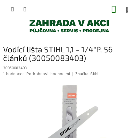
Přejít
NÁKUP
na
obsah
KOŠÍK
Vodící lišta STIHL 1,1 - 1/4"P, 56
článků (30050083403)
30050083403
Průměrné
1 hodnocení
Podrobnosti hodnocení
Značka:
Stihl
hodnocení
produktu
je
5,0
z
5
hvězdiček.