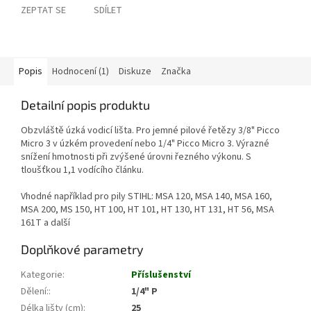
ZEPTAT SE
SDÍLET
Popis
Hodnocení (1)
Diskuze
Značka
Detailní popis produktu
Obzvláště úzká vodicí lišta. Pro jemné pilové řetězy 3/8" Picco
Micro 3 v úzkém provedení nebo 1/4" Picco Micro 3. Výrazné
snížení hmotnosti při zvýšené úrovni řezného výkonu. S
tloušťkou 1,1 vodícího článku.
Vhodné například pro pily STIHL: MSA 120, MSA 140, MSA 160,
MSA 200, MS 150, HT 100, HT 101, HT 130, HT 131, HT 56, MSA
161T a další
Doplňkové parametry
Kategorie
:
Příslušenství
Dělení:
:
1/4" P
Délka lišty (cm)
:
25