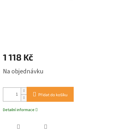
1 118 Kč
Měrná
Na objednávku
cena:
Přidat do košíku
Detailní informace