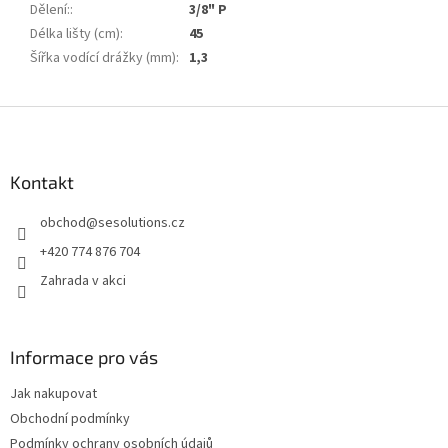
Dělení:
:
3/8" P
Délka lišty (cm)
:
45
Šířka vodící drážky (mm)
:
1,3
Z
á
p
a
Kontakt
t
obchod
@
sesolutions.cz
í
+420 774 876 704
Zahrada v akci
Informace pro vás
Jak nakupovat
Obchodní podmínky
Podmínky ochrany osobních údajů