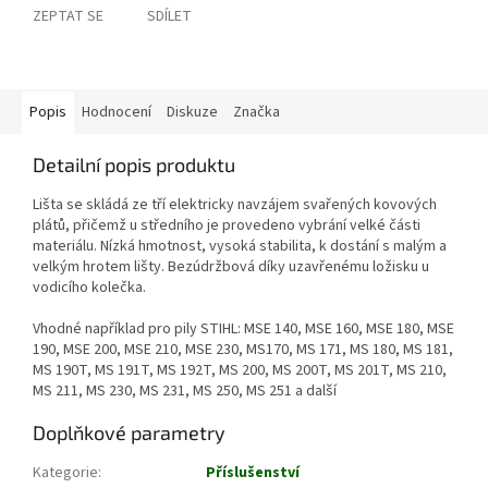
ZEPTAT SE
SDÍLET
Popis
Hodnocení
Diskuze
Značka
Detailní popis produktu
Lišta se skládá ze tří elektricky navzájem svařených kovových
plátů, přičemž u středního je provedeno vybrání velké části
materiálu. Nízká hmotnost, vysoká stabilita, k dostání s malým a
velkým hrotem lišty. Bezúdržbová díky uzavřenému ložisku u
vodicího kolečka.
Vhodné například pro pily STIHL: MSE 140, MSE 160, MSE 180, MSE
190, MSE 200, MSE 210, MSE 230, MS170, MS 171, MS 180, MS 181,
MS 190T, MS 191T, MS 192T, MS 200, MS 200T, MS 201T, MS 210,
MS 211, MS 230, MS 231, MS 250, MS 251 a další
Doplňkové parametry
Kategorie
:
Příslušenství