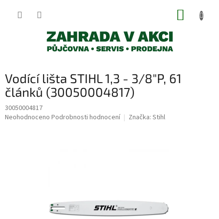
Přejít
NÁKUP
na
obsah
KOŠÍK
Vodící lišta STIHL 1,3 - 3/8"P, 61
článků (30050004817)
30050004817
Průměrné
Neohodnoceno
Podrobnosti hodnocení
Značka:
Stihl
hodnocení
produktu
je
0,0
z
5
hvězdiček.