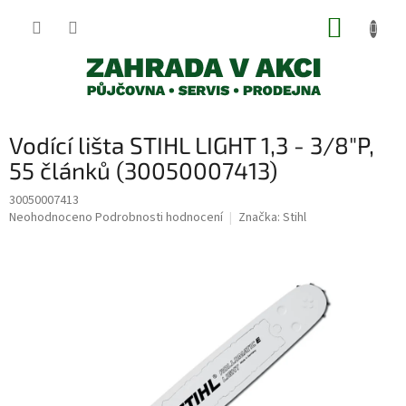
Přejít
NÁKUP
na
obsah
KOŠÍK
Vodící lišta STIHL LIGHT 1,3 - 3/8"P,
55 článků (30050007413)
30050007413
Průměrné
Neohodnoceno
Podrobnosti hodnocení
Značka:
Stihl
hodnocení
produktu
je
0,0
z
5
hvězdiček.