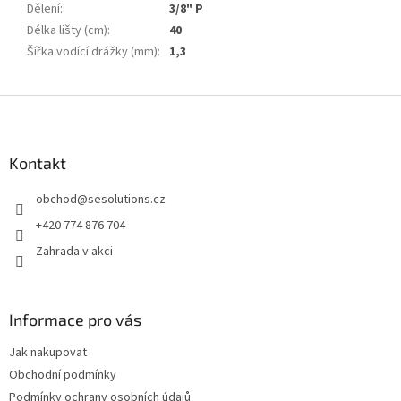
Dělení:
:
3/8" P
Délka lišty (cm)
:
40
Šířka vodící drážky (mm)
:
1,3
Z
á
p
a
Kontakt
t
obchod
@
sesolutions.cz
í
+420 774 876 704
Zahrada v akci
Informace pro vás
Jak nakupovat
Obchodní podmínky
Podmínky ochrany osobních údajů