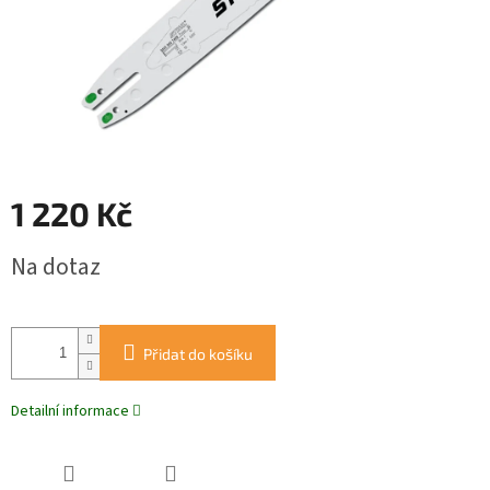
1 220 Kč
Měrná
Na dotaz
cena:
Přidat do košíku
Detailní informace