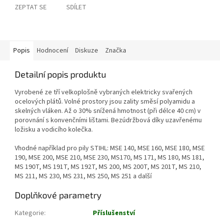
ZEPTAT SE
SDÍLET
Popis
Hodnocení
Diskuze
Značka
Detailní popis produktu
Vyrobené ze tří velkoplošně vybraných elektricky svařených
ocelových plátů. Volné prostory jsou zality směsí polyamidu a
skelných vláken. Až o 30% snížená hmotnost (při délce 40 cm) v
porovnání s konvenčními lištami. Bezúdržbová díky uzavřenému
ložisku a vodicího kolečka.
Vhodné například pro pily STIHL: MSE 140, MSE 160, MSE 180, MSE
190, MSE 200, MSE 210, MSE 230, MS170, MS 171, MS 180, MS 181,
MS 190T, MS 191T, MS 192T, MS 200, MS 200T, MS 201T, MS 210,
MS 211, MS 230, MS 231, MS 250, MS 251 a další
Doplňkové parametry
Kategorie
:
Příslušenství