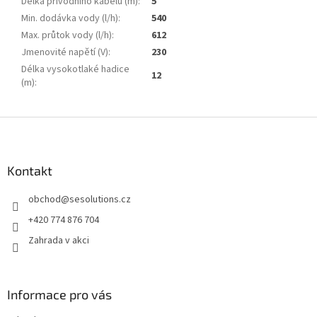
Délka přívodního kabelu (m)
:
5
Min. dodávka vody (l/h)
:
540
Max. průtok vody (l/h)
:
612
Jmenovité napětí (V)
:
230
Délka vysokotlaké hadice
12
(m)
:
Z
á
p
a
Kontakt
t
obchod
@
sesolutions.cz
í
+420 774 876 704
Zahrada v akci
Informace pro vás