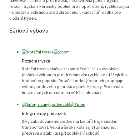
dávkování čisticího prostředku, nastavitelná plochá tryska,
rotační tryska z keramiky odolné proti opotřebení, rychlospojka
na pistoli s ochranou proti zkroucení, ukládací přihrádka pro
uložení trysek.
Sériová výbava
Rotační tryska
Rotační tryska slučuje razantní čistící sílu s vysokým
plošným výkonem prostřednictvím rychle se otáčejícího
bodového paprsku.Rotační bodový paprsek propojuje
výhody bodového paprsku a plošné trysky. Pro očistu
houževnatých nečistot na větších plochách
Integrovaný podvozek
Díky zabudovanému podvozku lze přístroje snadno
transportovat. Velká a široká kola zajišťují snadnou
přepravu a stabilitu i při zdolávání schodů.