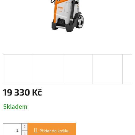
19 330 Kč
Měrná
Skladem
cena:
Přidat do košíku