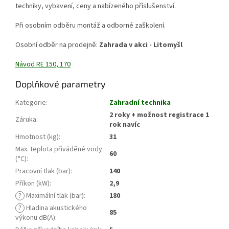
techniky, vybavení, ceny a nabízeného příslušenství.
Při osobním odběru montáž a odborné zaškolení.
Osobní odběr na prodejně:
Zahrada v akci - Litomyšl
Návod RE 150, 170
Doplňkové parametry
Kategorie
:
Zahradní technika
2 roky + možnost registrace 1
Záruka
:
rok navíc
Hmotnost (kg)
:
31
Max. teplota přiváděné vody
60
(°C)
:
Pracovní tlak (bar)
:
140
Příkon (kW)
:
2,9
?
Maximální tlak (bar)
:
180
?
Hladina akustického
85
výkonu dB(A)
: