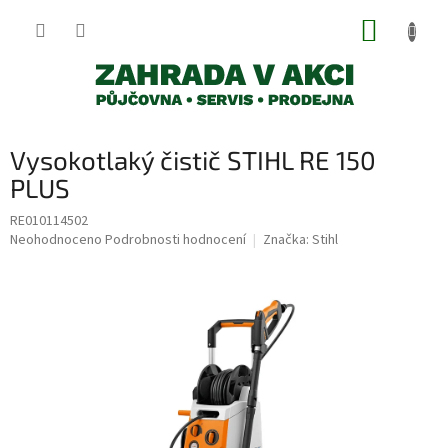
Přejít
NÁKUP
na
obsah
KOŠÍK
Vysokotlaký čistič STIHL RE 150
PLUS
RE010114502
Průměrné
Neohodnoceno
Podrobnosti hodnocení
Značka:
Stihl
hodnocení
produktu
je
0,0
z
5
hvězdiček.