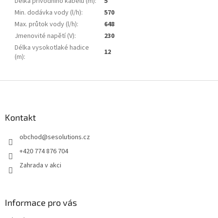
Délka přívodního kabelu (m)
:
5
Min. dodávka vody (l/h)
:
570
Max. průtok vody (l/h)
:
648
Jmenovité napětí (V)
:
230
Délka vysokotlaké hadice
12
(m)
:
Z
á
p
a
Kontakt
t
obchod
@
sesolutions.cz
í
+420 774 876 704
Zahrada v akci
Informace pro vás