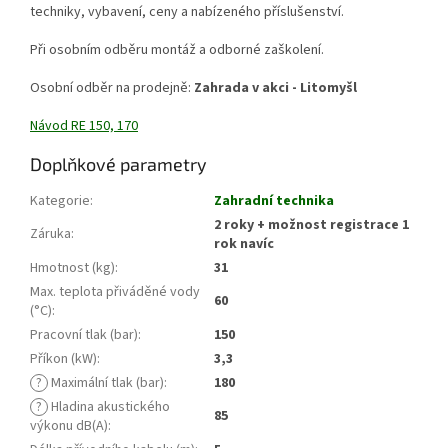
techniky, vybavení, ceny a nabízeného příslušenství.
Při osobním odběru montáž a odborné zaškolení.
Osobní odběr na prodejně:
Zahrada v akci - Litomyšl
Návod RE 150, 170
Doplňkové parametry
Kategorie
:
Zahradní technika
2 roky + možnost registrace 1
Záruka
:
rok navíc
Hmotnost (kg)
:
31
Max. teplota přiváděné vody
60
(°C)
:
Pracovní tlak (bar)
:
150
Příkon (kW)
:
3,3
?
Maximální tlak (bar)
:
180
?
Hladina akustického
85
výkonu dB(A)
: