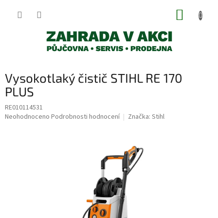
Přejít
NÁKUP
na
obsah
KOŠÍK
Vysokotlaký čistič STIHL RE 170
PLUS
RE010114531
Průměrné
Neohodnoceno
Podrobnosti hodnocení
Značka:
Stihl
hodnocení
produktu
je
0,0
z
5
hvězdiček.