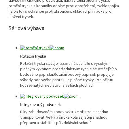
dávkování čisticího prostředku, nastavitelná plochá tryska,
rotační tryska z keramiky odolné proti opotřebení, rychlospojka
na pistoli s ochranou proti zkroucení, ukládací přihrádka pro
uložení trysek.
Sériová výbava
Rotační tryska
Rotační tryska slučuje razantní čistící sílu s vysokým
plošným výkonem prostřednictvím rychle se otáčejícího
bodového paprsku.Rotační bodový paprsek propojuje
výhody bodového paprsku a plošné trysky. Pro očistu
houževnatých nečistot na větších plochách
Integrovaný podvozek
Díky zabudovanému podvozku lze přístroje snadno
transportovat. Velká a široká kola zajišťují snadnou
přepravu a stabilitu i při zdolávání schodů.