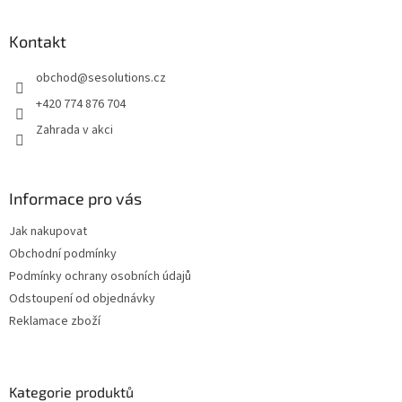
á
p
a
Kontakt
t
obchod
@
sesolutions.cz
í
+420 774 876 704
Zahrada v akci
Informace pro vás
Jak nakupovat
Obchodní podmínky
Podmínky ochrany osobních údajů
Odstoupení od objednávky
Reklamace zboží
Kategorie produktů