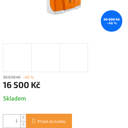
30 830 Kč
–46 %
30 830 Kč
–46 %
16 500 Kč
Měrná
Skladem
cena:
Přidat do košíku