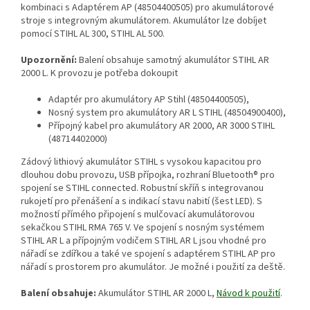
kombinaci s Adaptérem AP (48504400505) pro akumulátorové
stroje s integrovným akumulátorem. Akumulátor lze dobíjet
pomocí STIHL AL 300, STIHL AL 500.
Upozornění:
Balení obsahuje samotný akumulátor STIHL AR
2000 L. K provozu je potřeba dokoupit
Adaptér pro akumulátory AP Stihl (48504400505),
Nosný system pro akumulátory AR L STIHL (48504900400),
Přípojný kabel pro akumulátory AR 2000, AR 3000 STIHL
(48714402000)
Zádový lithiový akumulátor STIHL s vysokou kapacitou pro
dlouhou dobu provozu, USB přípojka, rozhraní Bluetooth® pro
spojení se STIHL connected. Robustní skříň s integrovanou
rukojetí pro přenášení a s indikací stavu nabití (šest LED). S
možností přímého připojení s mulčovací akumulátorovou
sekačkou STIHL RMA 765 V. Ve spojení s nosným systémem
STIHL AR L a přípojným vodičem STIHL AR L jsou vhodné pro
nářadí se zdířkou a také ve spojení s adaptérem STIHL AP pro
nářadí s prostorem pro akumulátor. Je možné i použití za deště.
Balení obsahuje:
Akumulátor STIHL AR 2000 L,
Návod k použití
.