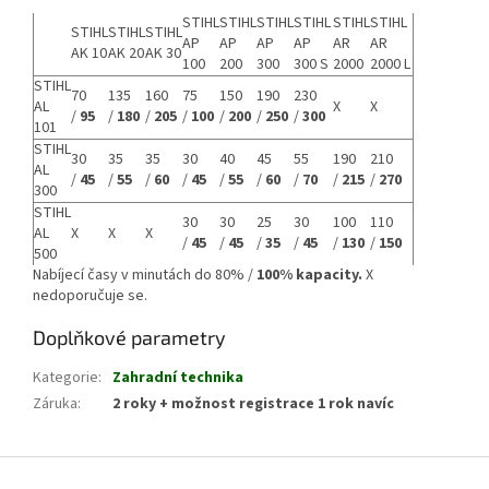
STIHL
STIHL
STIHL
STIHL
STIHL
STIHL
STIHL
STIHL
STIHL
AP
AP
AP
AP
AR
AR
AK 10
AK 20
AK 30
100
200
300
300 S
2000
2000 L
STIHL
70
135
160
75
150
190
230
AL
X
X
/
95
/
180
/
205
/
100
/
200
/
250
/
300
101
STIHL
30
35
35
30
40
45
55
190
210
AL
/
45
/
55
/
60
/
45
/
55
/
60
/
70
/
215
/
270
300
STIHL
30
30
25
30
100
110
AL
X
X
X
/
45
/
45
/
35
/
45
/
130
/
150
500
Nabíjecí časy v minutách do 80% /
100% kapacity.
X
nedoporučuje se.
Doplňkové parametry
Kategorie
:
Zahradní technika
Záruka
:
2 roky + možnost registrace 1 rok navíc
Z