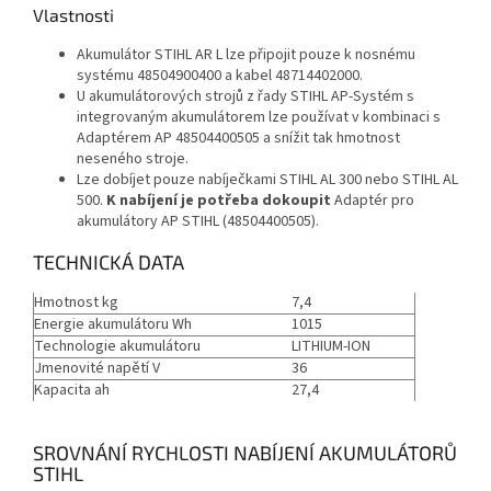
Vlastnosti
Akumulátor STIHL AR L lze připojit pouze k nosnému
systému 48504900400 a kabel 48714402000.
U akumulátorových strojů z řady STIHL AP-Systém s
integrovaným akumulátorem lze používat v kombinaci s
Adaptérem AP 48504400505 a snížit tak hmotnost
neseného stroje.
Lze dobíjet pouze nabíječkami STIHL AL 300 nebo STIHL AL
500.
K nabíjení je potřeba dokoupit
Adaptér pro
akumulátory AP STIHL (48504400505).
TECHNICKÁ DATA
Hmotnost kg
7,4
Energie akumulátoru Wh
1015
Technologie akumulátoru
LITHIUM-ION
Jmenovité napětí V
36
Kapacita ah
27,4
SROVNÁNÍ RYCHLOSTI NABÍJENÍ AKUMULÁTORŮ
STIHL