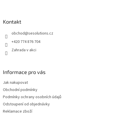
Z
á
p
a
Kontakt
t
obchod
@
sesolutions.cz
í
+420 774 876 704
Zahrada v akci
Informace pro vás
Jak nakupovat
Obchodní podmínky
Podmínky ochrany osobních údajů
Odstoupení od objednávky
Reklamace zboží