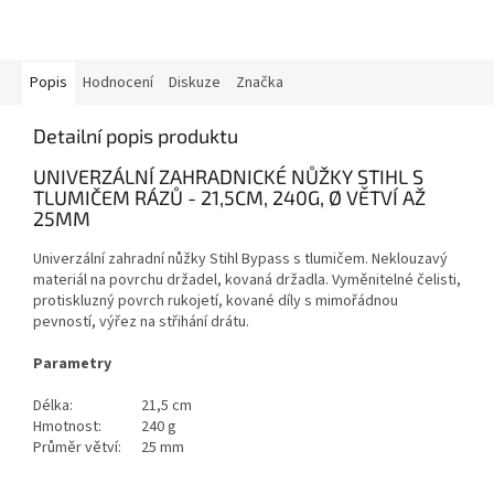
Popis
Hodnocení
Diskuze
Značka
Detailní popis produktu
UNIVERZÁLNÍ ZAHRADNICKÉ NŮŽKY STIHL S
TLUMIČEM RÁZŮ - 21,5CM, 240G, Ø VĚTVÍ AŽ
25MM
Univerzální zahradní nůžky Stihl Bypass s tlumičem. Neklouzavý
materiál na povrchu držadel, kovaná držadla. Vyměnitelné čelisti,
protiskluzný povrch rukojetí, kované díly s mimořádnou
pevností, výřez na střihání drátu.
Parametry
Délka:
21,5 cm
Hmotnost:
240 g
Průměr větví:
25 mm