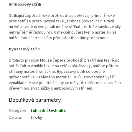
Ambossový střih
Střihající čepel a široké proti ostří se setkávají přímo. Široké
protiostří se proto nazývá také „amboss (kovadlina)“. Právě
mrtvé a tvrdé dřevo je tak možné stříhat, protože smykové síly
nehrají téměř řádnou roli. U měkkého, čerstvého materiálu se
může spodní strana kůry před přestřihnutím proseknout.
Bypassový střih
U tohoto principu klouže čepel a protiostří při stříhání těsně po
sobě. Takto vzniklý řez je na celé ploše hladký, aniž se přitom
stříhaný materiál smáčkne. Bypassový střih se obecně
upřednostňuje u zeleného materiálu. Kvůli srovnatelně vyšší
vynakládané síle při stříhání, by se měly při delší prací s tvrdším
dřevem používat nůžky s ambossovým střihem.
Doplňkové parametry
Kategorie
:
Zahradní technika
Záruka
:
2 roky