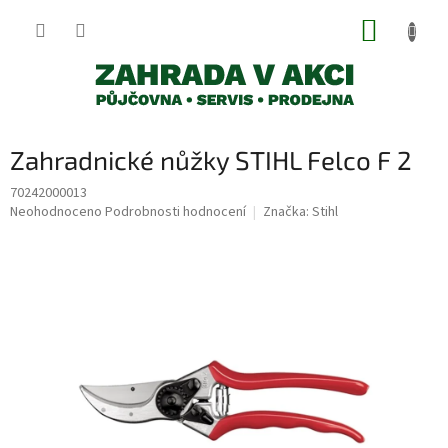
Přejít
NÁKUP
na
obsah
KOŠÍK
Zahradnické nůžky STIHL Felco F 2
70242000013
Průměrné
Neohodnoceno
Podrobnosti hodnocení
Značka:
Stihl
hodnocení
produktu
je
0,0
z
5
hvězdiček.