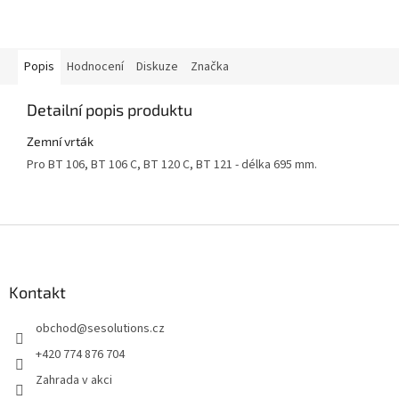
Popis
Hodnocení
Diskuze
Značka
Detailní popis produktu
Zemní vrták
Pro BT 106, BT 106 C, BT 120 C, BT 121 - délka 695 mm.
Z
á
p
a
Kontakt
t
obchod
@
sesolutions.cz
í
+420 774 876 704
Zahrada v akci