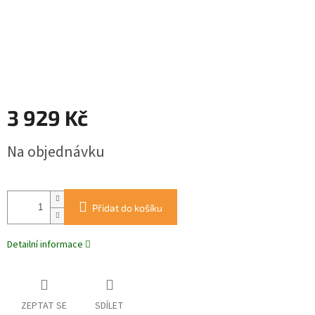
3 929 Kč
Měrná
Na objednávku
cena:
Přidat do košíku
Detailní informace
ZEPTAT SE
SDÍLET