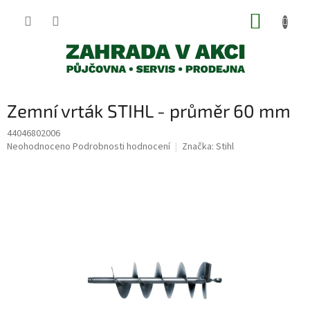
Přejít
NÁKUP
na
obsah
KOŠÍK
Zemní vrták STIHL - průměr 60 mm
44046802006
Průměrné
Neohodnoceno
Podrobnosti hodnocení
Značka:
Stihl
hodnocení
produktu
je
0,0
z
5
hvězdiček.