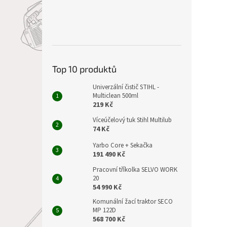
Top 10 produktů
Univerzální čistič STIHL -
Multiclean 500ml
219 Kč
Víceúčelový tuk Stihl Multilub
74 Kč
Yarbo Core + Sekačka
191 490 Kč
Pracovní tříkolka SELVO WORK
20
54 990 Kč
Komunální žací traktor SECO
MP 122D
568 700 Kč