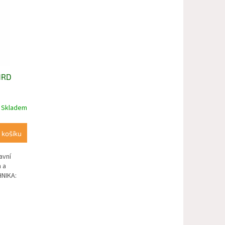
HRD
Skladem
 košíku
avní
 a
NIKA: