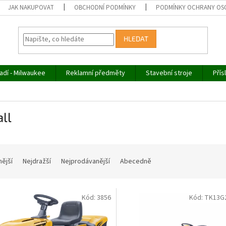
JAK NAKUPOVAT
OBCHODNÍ PODMÍNKY
PODMÍNKY OCHRANY OS
HLEDAT
adí - Milwaukee
Reklamní předměty
Stavební stroje
Přís
ll
nější
Nejdražší
Nejprodávanější
Abecedně
Kód:
3856
Kód:
TK13G