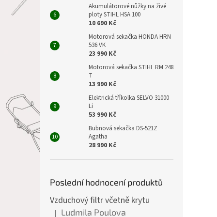
Akumulátorové nůžky na živé
ploty STIHL HSA 100
10 690 Kč
Motorová sekačka HONDA HRN
536 VK
23 990 Kč
Motorová sekačka STIHL RM 248
T
13 990 Kč
Elektrická tříkolka SELVO 31000
Li
53 990 Kč
Bubnová sekačka DS-521Z
Agatha
28 990 Kč
Poslední hodnocení produktů
Vzduchový filtr včetně krytu
Ludmila Poulova
|
Hodnocení produktu je 5 z 5 hvězdiček.