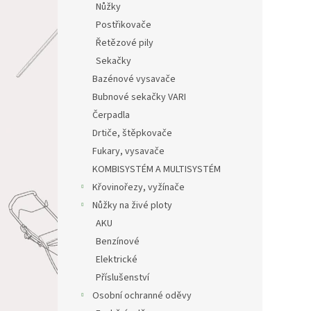
Nůžky
Postřikovače
Řetězové pily
Sekačky
Bazénové vysavače
Bubnové sekačky VARI
Čerpadla
Drtiče, štěpkovače
Fukary, vysavače
KOMBISYSTÉM A MULTISYSTÉM
Křovinořezy, vyžínače
Nůžky na živé ploty
AKU
Benzínové
Elektrické
Příslušenství
Osobní ochranné oděvy