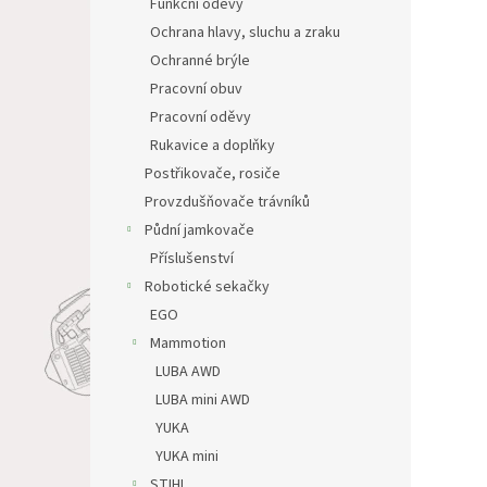
Funkční oděvy
Ochrana hlavy, sluchu a zraku
Ochranné brýle
Pracovní obuv
Pracovní oděvy
Rukavice a doplňky
Postřikovače, rosiče
Provzdušňovače trávníků
Půdní jamkovače
Příslušenství
Robotické sekačky
EGO
Mammotion
LUBA AWD
LUBA mini AWD
YUKA
YUKA mini
STIHL