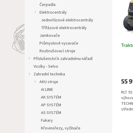
i
r
n
Čerpadla
s
o
e
Elektrocentrály
p
d
l
r
u
Jednofázové elektrocentrály
o
k
Třífázové elektrocentrály
d
t
Jamkovače
u
ů
Průmyslové vysavače
Trakt
k
Rozbrušovací stroje
t
ů
Příslušenství k zahradnímu nářadí
Vozíky - Selvo
Zahradní technika
55 9
AKU stroje
AI LINIE
RLT 92
AK SYSTÉM
výhoz
TECHNI
AP SYSTÉM
středn
AS SYSTÉM
propra
Fukary
Křovinořezy, vyžínače