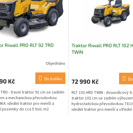
or Riwall PRO RLT 92 TRD
Traktor Riwall PRO RLT 102 
TWIN
Objednáno
Do košíku
Do
90 Kč
72 990 Kč
 TRD - travní traktor 92 cm se zadním
RLT 102 HRD TWIN - dvouválcový tr
em a mechanickou převodovkou
traktor 102 cm se zadním výhozem
KA: ideální traktor pro menší a
hydrostatickou převodovkou TECH
í pozemky do cca 5 tisíc m2
ideální traktor pro menší a střední
covaný systém...
pozemky do cca 5,5 tisíc m2
O
v