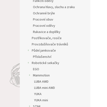
Funkční oděvy
Ochrana hlavy, sluchu a zraku
Ochranné brýle
Pracovní obuv
Pracovní oděvy
Rukavice a doplňky
Postřikovače, rosiče
Provzdušňovače trávníků
Půdní jamkovače
Příslušenství
Robotické sekačky
EGO
Mammotion
LUBA AWD
LUBA mini AWD
YUKA
YUKA mini
STIHL