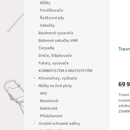
Nůžky
Postřikovače
Řetězové pily
Sekačky
Bazénové vysavače
Bubnové sekačky VARI
Čerpadla
Travn
Drtiče, štěpkovače
Fukary, vysavače
KOMBISYSTÉM A MULTISYSTÉM
Křovinořezy, vyžínače
69 
Nůžky na živé ploty
AKU
Travní
osaze
Benzínové
zdvih
Elektrické
ZDARMA
Příslušenství
mulčov
Osobní ochranné oděvy