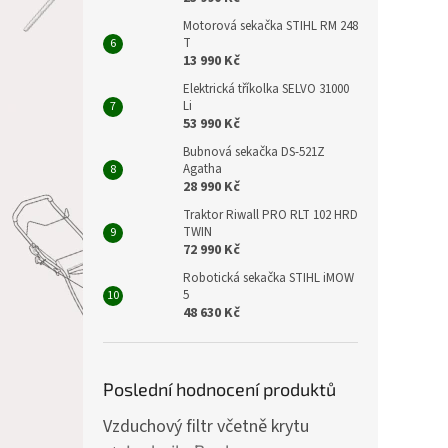
Motorová sekačka STIHL RM 248
T
13 990 Kč
Elektrická tříkolka SELVO 31000
Li
53 990 Kč
Bubnová sekačka DS-521Z
Agatha
28 990 Kč
Traktor Riwall PRO RLT 102 HRD
TWIN
72 990 Kč
Robotická sekačka STIHL iMOW
5
48 630 Kč
Poslední hodnocení produktů
Vzduchový filtr včetně krytu