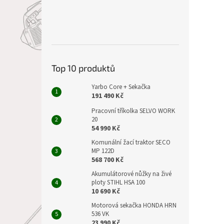
Top 10 produktů
Yarbo Core + Sekačka
191 490 Kč
Pracovní tříkolka SELVO WORK
20
54 990 Kč
Komunální žací traktor SECO
MP 122D
568 700 Kč
Akumulátorové nůžky na živé
ploty STIHL HSA 100
10 690 Kč
Motorová sekačka HONDA HRN
536 VK
23 990 Kč