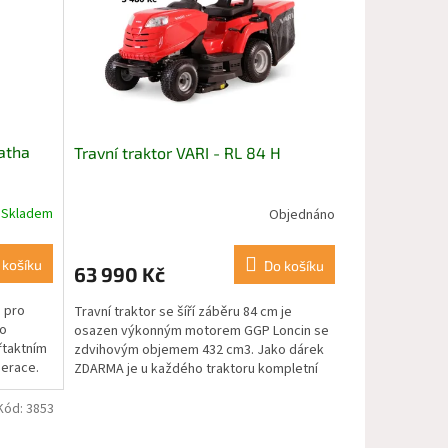
atha
Travní traktor VARI - RL 84 H
Skladem
Objednáno
 košíku
Do košíku
63 990 Kč
 pro
Travní traktor se šíří záběru 84 cm je
do
osazen výkonným motorem GGP Loncin se
řtaktním
zdvihovým objemem 432 cm3. Jako dárek
nerace.
ZDARMA je u každého traktoru kompletní
mulčovací sada v...
Kód:
3853