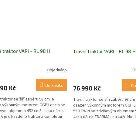
í traktor VARI - RL 98 H
Travní traktor VARI - RL 98 
Objednáno
O
Do košíku
Do
990 Kč
76 990 Kč
 traktor se šíří záběru 98 cm je
Travní traktor se šíří záběru 98 cm 
n výkonným motorem GGP Loncin se
osazen výkonným motorem GGP L
ovým objemem 452 cm3. Jako dárek
550 TWIN se zdvihovým objemem 
 je u každého traktoru kompletní
Jako dárek ZDARMA je u každého t
ací sada v...
kompletní...
O