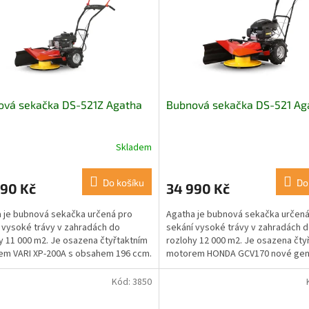
ová sekačka DS-521Z Agatha
Bubnová sekačka DS-521 Ag
Skladem
Do košíku
Do
990 Kč
34 990 Kč
 je bubnová sekačka určená pro
Agatha je bubnová sekačka určená
 vysoké trávy v zahradách do
sekání vysoké trávy v zahradách 
y 11 000 m2. Je osazena čtyřtaktním
rozlohy 12 000 m2. Je osazena čty
m VARI XP-200A s obsahem 196 ccm.
motorem HONDA GCV170 nové ge
Bubnové sekačky...
Kód:
3850