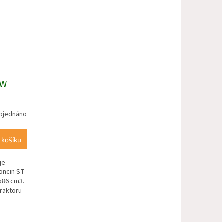
HW
bjednáno
 košíku
je
oncin ST
586 cm3.
raktoru