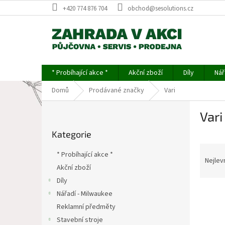
Přejít
+420 774 876 704
obchod@sesolutions.cz
na
obsah
* Probíhající akce *
Akční zboží
Díly
Nář
Domů
Prodávané značky
Vari
P
Vari
o
Přeskočit
s
Kategorie
kategorie
t
Ř
r
* Probíhající akce *
a
a
Nejlev
Akční zboží
z
n
Díly
e
n
V
n
í
Nářadí - Milwaukee
ý
í
p
Reklamní předměty
p
p
a
Stavební stroje