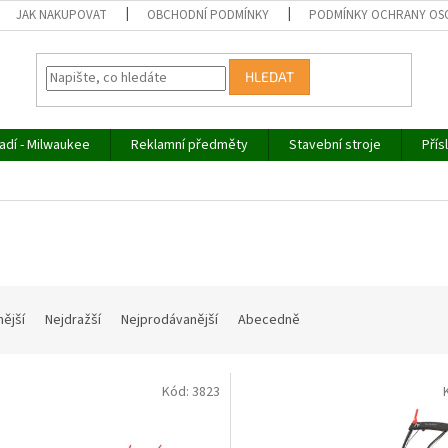
JAK NAKUPOVAT
OBCHODNÍ PODMÍNKY
PODMÍNKY OCHRANY OS
HLEDAT
adí - Milwaukee
Reklamní předměty
Stavební stroje
Přís
nější
Nejdražší
Nejprodávanější
Abecedně
Kód:
3823