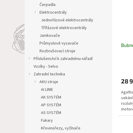
i
r
n
Čerpadla
s
o
e
Elektrocentrály
p
d
l
r
u
Jednofázové elektrocentrály
o
k
Třífázové elektrocentrály
d
t
Jamkovače
u
ů
Průmyslové vysavače
Bubn
k
Rozbrušovací stroje
t
ů
Příslušenství k zahradnímu nářadí
Vozíky - Selvo
Zahradní technika
28 
AKU stroje
AI LINIE
Agatha
AK SYSTÉM
sekání
rozloh
AP SYSTÉM
motore
AS SYSTÉM
Fukary
Křovinořezy, vyžínače