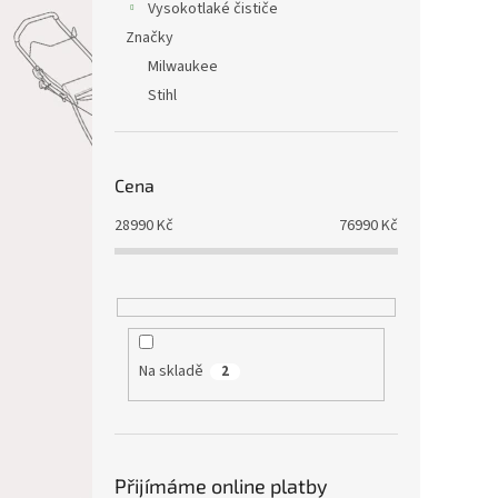
Vysokotlaké čističe
Značky
Milwaukee
Stihl
Cena
28990
Kč
76990
Kč
Na skladě
2
Přijímáme online platby