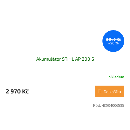
5 940 Kč
–50 %
Akumulátor STIHL AP 200 S
Skladem
2 970 Kč
Do košíku
Kód:
48504006585