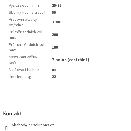
Výška sečení mm
:
25-75
Sběrný koš na trávu l
:
55
Pracovní otáčky
3.200
ot./min.
:
Průměr zadních kol
200
mm
:
Průměr předních kol
180
mm
:
Nastavení výšky
7-poloh (centrálně)
sečení
:
Mulčovací funkce
:
ne
Hmotnost kg
:
22
Z
á
p
a
Kontakt
t
obchod
@
sesolutions.cz
í