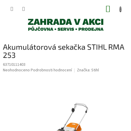
Přejít
NÁKUP
na
obsah
KOŠÍK
Akumulátorová sekačka STIHL RMA
253
63710111403
Průměrné
Neohodnoceno
Podrobnosti hodnocení
Značka:
Stihl
hodnocení
produktu
je
0,0
z
5
hvězdiček.