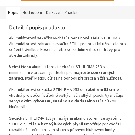
Popis
Hodnocení
Diskuze
Značka
Detailní popis produktu
Akumulátorová sekačka vychází z benzínové série STIHL RM 2.
Akumulátorová zahradní sekačka STIHL pro privátní uživatele pro
sečení trávníku s košem a nebo se zadním výhozem trávy pro
střední zahrady.
Velmi tichá
akumulátorová sekačka STIHL RMA 253 s
minimálními vibracemi je ideální pro
majitele soukromých
zahrad
, kteří kladou důraz na pohodlí při práci a nižší hlučnost.
Akumulátorová sekačka STIHL RMA 253 se
záběrem 51 cm
je
vhodná pro sečení středně velkých až velkých ploch. Vyznačuje
se
vysokým výkonem, snadnou ovladatelností
a nízkou
hlučností.
Sekačka STIHL RMA 253 je napájena akumulátorem ze systému
STIHL AP –
tiše a bez výfukových plynů
umožňuje provádět i
rozsáhlejší sečení mj. v místech s přísnými hlukovými limity.