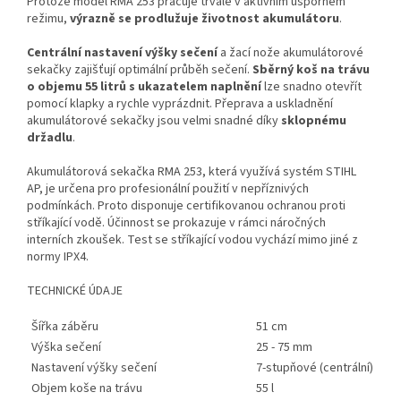
Protože model RMA 253 pracuje trvale v aktivním úsporném
režimu,
výrazně se prodlužuje životnost akumulátoru
.
Centrální nastavení výšky sečení
a žací nože akumulátorové
sekačky zajišťují optimální průběh sečení.
Sběrný koš na trávu
o objemu 55 litrů s ukazatelem naplnění
lze snadno otevřít
pomocí klapky a rychle vyprázdnit. Přeprava a uskladnění
akumulátorové sekačky jsou velmi snadné díky
sklopnému
držadlu
.
Akumulátorová sekačka RMA 253, která využívá systém STIHL
AP, je určena pro profesionální použití v nepříznivých
podmínkách. Proto disponuje certifikovanou ochranou proti
stříkající vodě. Účinnost se prokazuje v rámci náročných
interních zkoušek. Test se stříkající vodou vychází mimo jiné z
normy IPX4.
TECHNICKÉ ÚDAJE
Šířka záběru
51 cm
Výška sečení
25 - 75 mm
Nastavení výšky sečení
7-stupňové (centrální)
Objem koše na trávu
55 l