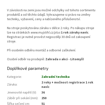
V závislosti na zemi jsou možné odchylky od tohoto sortimentu
produktů a od těchto údajů. Vyhrazujeme si právo na změny
techniky, vybavení, ceny a nabízeného příslušenství.
Na stroje poskytována záruku v délce 2 roky. Po nákupu stroje
lze na stránkách
www.mujstihl.cz/plus
1 rok záruky navíc
.
Registraci je nutné provést nejpozději 30 dnů od zakoupení
stroje.
Při osobním odběru montáž a odborné zaškolení.
Osobní odběr na prodejně:
Zahrada v akci - Litomyšl
Doplňkové parametry
Kategorie
:
Zahradní technika
2 roky + možnost registrace 1 rok
Záruka
:
navíc
Jmenovité napětí (V)
:
36
Záběr při sekání (mm)
:
250
Šířka sečení cm
:
51