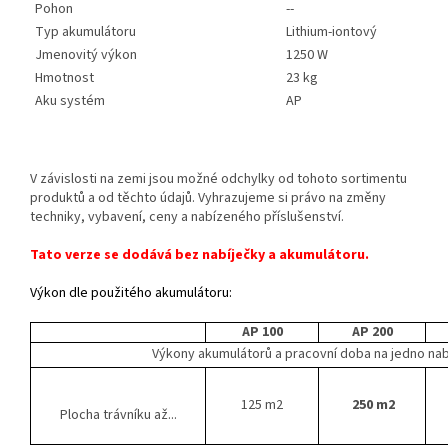
Pohon
--
Typ akumulátoru
Lithium-iontový
Jmenovitý výkon
1250 W
Hmotnost
23 kg
Aku systém
AP
V závislosti na zemi jsou možné odchylky od tohoto sortimentu
produktů a od těchto údajů. Vyhrazujeme si právo na změny
techniky, vybavení, ceny a nabízeného příslušenství.
Tato verze se dodává bez nabíječky a akumulátoru.
Výkon dle použitého akumulátoru:
AP 100
AP 200
Výkony akumulátorů a pracovní doba na jedno nabit
125 m2
250
m2
Plocha trávníku až...