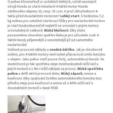
O pohon křovinořezů a i ostatních lehkých, ručně nesených
strojů Honda se stará miniaturní 4-taktní motor Honda
zdvihového objemu 25, resp. 35 ccm. A proč dát přednost 4-
taktu před dvoutaktním motorem?
Lehký start
. S hodnotou 7,2
kg nutnou pro zatažení startovací šňůry pro nastartování motoru
je start bezkonkurenčně nejlehčí ve srovnání s jinými motory
srovnatelných velikostí.
Nízká hlučnost
. Díky nízko
posazenému vlnovému spektru hluku je pro uživatele zvuk 4-
taktní Hondy příjemnější a snesitelnější již od samotného
nastartování.
Snížené provozní náklady a
snadná údržba
. Jak je všeobecně
známo, pro 4-taktní motory není nutné připravovat směs benzínu
s olejem. Jako palivo stačí pouze čistý, automobilový benzín. Ve
skutečnosti je tak spotřeba oleje mnohonásobně nižší než u
jiných motorů a s tím i nižší náklady na provoz.
Nízká spotřeba
paliva
a delší akční provozní doba.
Nízký zápach
, emise a
kouřivost. Díky spalování čistého automobilového benzínu bez
příměsi oleje jsou kouřivost a emise až o 80% nižší než u
dvoutaktních motorů v dané třídě.