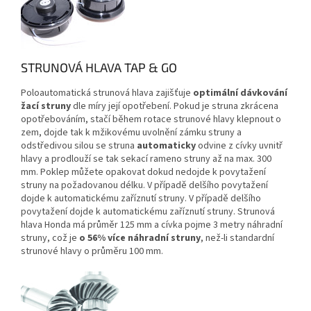
STRUNOVÁ HLAVA TAP & GO
Poloautomatická strunová hlava zajišťuje
optimální dávkování
žací struny
dle míry její opotřebení. Pokud je struna zkrácena
opotřebováním, stačí během rotace strunové hlavy klepnout o
zem, dojde tak k mžikovému uvolnění zámku struny a
odstředivou silou se struna
automaticky
odvine z cívky uvnitř
hlavy a prodlouží se tak sekací rameno struny až na max. 300
mm. Poklep můžete opakovat dokud nedojde k povytažení
struny na požadovanou délku. V případě delšího povytažení
dojde k automatickému zaříznutí struny. V případě delšího
povytažení dojde k automatickému zaříznutí struny. Strunová
hlava Honda má průměr 125 mm a cívka pojme 3 metry náhradní
struny, což je
o 56% více náhradní struny
, než-li standardní
strunové hlavy o průměru 100 mm.