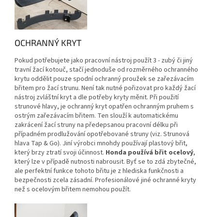
OCHRANNÝ KRYT
Pokud potřebujete jako pracovní nástroj použít 3 - zubý či jiný
travní žací kotouč, stačí jednoduše od rozměrného ochranného
krytu oddělit pouze spodní ochranný proužek se zařezávacím
břitem pro žací strunu. Není tak nutné pořizovat pro každý žací
nástroj zvláštní kryt a dle potřeby kryty měnit. Při použití
strunové hlavy, je ochranný kryt opatřen ochranným pruhem s
ostrým zařezávacím břitem. Ten slouží k automatickému
zakrácení žací struny na předepsanou pracovní délku při
případném prodlužování opotřebované struny (viz. Strunová
hlava Tap & Go). Jiní výrobci mnohdy používají plastový břit,
který brzy ztratí svoji účinnost.
Honda používá břit ocelový
,
který lze v případě nutnosti nabrousit. Byť se to zdá zbytečné,
ale perfektní funkce tohoto břitu je z hlediska funkčnosti a
bezpečnosti zcela zásadní. Profesionálové jiné ochranné kryty
než s ocelovým břitem nemohou použít.