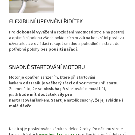
FLEXIBILNÍ UPEVNĚNÍ ŘIDÍTEK
Pro
dokonalé vyvážení
a rozložení hmotnosti stroje na postroj
a optimální polohu všech ovládacích prvků na konkrétní postavu
uživatele, lze ovládací rukojeť snadno a pohodlně nastavit do
potřebné polohy
bez použití nářadí
.
SNADNÉ STARTOVÁNÍ MOTORU
Motor je opatřen zařízením, které při startování
lankem
odstraňuje veškerý třecí odpor
motoru při startu.
Znamená to, že se
obsluha
při startování nemusí bát,
jestli
bude mít dostatek síly pro
nastartování
lankem.
Start
je natolik snadný, že jej
zvládne i
malé děvče
.
Na stroj je poskytována záruka v délce 2 roky. Po nákupu stroje
lze na stránkách
www.honda-stroje.cz
prodloužit záruční dobu až