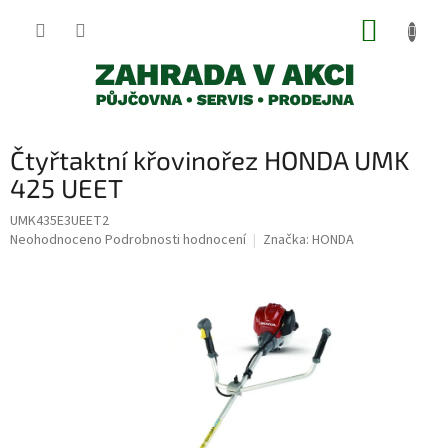
Přejít
NÁKUP
na
obsah
KOŠÍK
Čtyřtaktní křovinořez HONDA UMK
425 UEET
UMK435E3UEET2
Průměrné
Neohodnoceno
Podrobnosti hodnocení
Značka:
HONDA
hodnocení
produktu
je
0,0
z
5
hvězdiček.