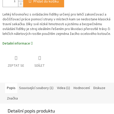
Přidat do košíku
Lehký křovinořez s ovládacími řidítky určený pro lehčí zakončovací a
dočišťovací práce pomocí struny v místech kam se nedostane klasická
travní sekačka. Díky své nízké hmotnosti a jistému a bezpečnému
ovládání řidítky je stroj ideálním řešením pro likvidaci přerostlé trávy či
lehčích náletových rostlin použitím zejména žacího ocelového kotouče.
Detailní informace
ZEPTAT SE
SDÍLET
Popis
Související soubory (1)
Videa (1)
Hodnocení
Diskuze
Značka
Detailní popis produktu