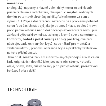
namáhavá
.
Ekologický, úsporný a hlavně velmi tichý motor ocení hlavně
příznivci hlavně z řad chatařů, chalupářů či majitelů rodinných
domků. Patentově chráněný miničtyřtaktní motor 25 ccm o
výkonu 1,1 PS je s dostatečnou rezervou bez problémů pohánět
celou řadu žacích nástrojů jako je strunová hlava, ocelové travní
popř. pilové kotouče nebo dokonce vyvětvovací řetězovou pilu.
Základní výbava křovinořezu zahrnuje kromě stroje samotného,
komfortní,
bohatě polstrovaný zádový postroj
, dva žací
nástroje, sadu ochranných krytů, sadu nářadí pro montáž a
základní údržbu, pracovní ochranné brýle a praktický textilní vak
na toto příslušenství.
Jako příslušenství lze v síti autorizovaných prodejců získat celou
řadu originálních doplňků jako jsou náhradní struny, kotouče,
oleje, přilby, štíty, nůžky na živý plot, pilový kotouč, prořezávací
řetězová pila a další.
TECHNOLOGIE