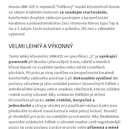
Honda UMK 425 U: nejmenší "řidítkový" model křovinořezů Honda
se silným 4-taktním motorem
se snadným startováním
,
komfortním dvojitým zádovým postrojem s bezpečnostní
karabinou a poloautomatickou žací strunovou hlavou typu Tap &
Go a 3 zubým žacím kotoučem o průměru 255 mm v základním
vybevení.
VELMI LEHKÝ A VÝKONNÝ
Tento lehký křovinořez UMK425 ve specifikaci „U“ je
vynikající
pomocník
při likvidaci přerostlých travin, náletů a menších
křovin hlavně ve svažitém terénu nebo mírně rozlehlých
plochách. Při práci je stroj zavěšen na bezpečnostní karabině
komfortního zádového postroje a při
dokonalém vyvážení
dle
postavy uživatele je jeho ovládání pomocí obouručných řidítek s
antivibračními úchopy velice snadnou záležitostí, kterou zvládne
i méně zručný uživatel. Díky ovládacím řidítkům je držení
křovinořezu při práci
velmi stabilní, bezpečné a
jednoduché
a stroj je vhodný pro používání nástavců jako jsou
především ocelové travní kotouče nebo pilový kotouč. Rovněž
je vhodnější pro práci na volnějším prostranství. Díky flexibilnímu
upevnění ovládacích řidítek si uživatel snadno zvolí nejpoholnější
pozici na svoji postavu a práce je proto velmi
příjemná a méně