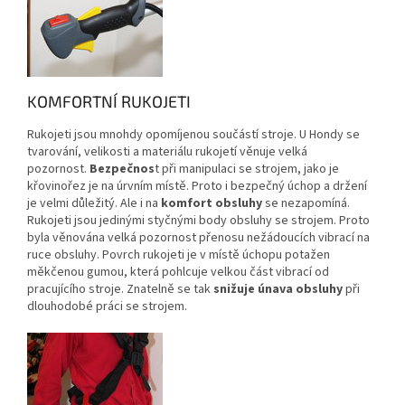
KOMFORTNÍ RUKOJETI
Rukojeti jsou mnohdy opomíjenou součástí stroje. U Hondy se
tvarování, velikosti a materiálu rukojetí věnuje velká
pozornost.
Bezpečnos
t při manipulaci se strojem, jako je
křovinořez je na úrvním místě. Proto i bezpečný úchop a držení
je velmi důležitý. Ale i na
komfort obsluhy
se nezapomíná.
Rukojeti jsou jedinými styčnými body obsluhy se strojem. Proto
byla věnována velká pozornost přenosu nežádoucích vibrací na
ruce obsluhy. Povrch rukojeti je v místě úchopu potažen
měkčenou gumou, která pohlcuje velkou část vibrací od
pracujícího stroje. Znatelně se tak
snižuje únava obsluhy
při
dlouhodobé práci se strojem.