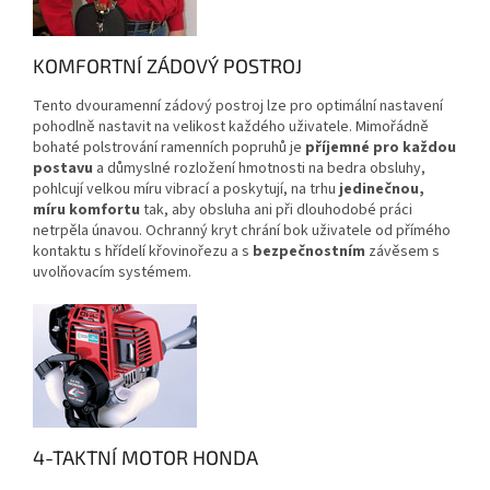
KOMFORTNÍ ZÁDOVÝ POSTROJ
Tento dvouramenní zádový postroj lze pro optimální nastavení
pohodlně nastavit na velikost každého uživatele. Mimořádně
bohaté polstrování ramenních popruhů je
příjemné pro každou
postavu
a důmyslné rozložení hmotnosti na bedra obsluhy,
pohlcují velkou míru vibrací a poskytují, na trhu
jedinečnou,
míru komfortu
tak, aby obsluha ani při dlouhodobé práci
netrpěla únavou. Ochranný kryt chrání bok uživatele od přímého
kontaktu s hřídelí křovinořezu a s
bezpečnostním
závěsem s
uvolňovacím systémem.
4-TAKTNÍ MOTOR HONDA