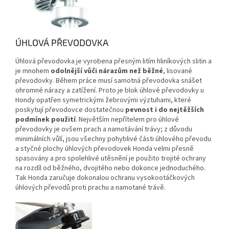
ÚHLOVÁ PŘEVODOVKA
Úhlová převodovka je vyrobena přesným litím hliníkových slitin a
je mnohem
odolnější vůči nárazům než běžné
, lisované
převodovky. Během práce musí samotná převodovka snášet
ohromné nárazy a zatížení. Proto je blok úhlové převodovky u
Hondy opatřen symetrickými žebrovými výztuhami, které
poskytují převodovce dostatečnou
pevnost i do nejtěžších
podmínek použití
. Největším nepřítelem pro úhlové
převodovky je ovšem prach a namotávání trávy; z důvodu
minimálních vůlí, jsou všechny pohyblivé části úhlového převodu
a styčné plochy úhlových převodovek Honda velmi přesně
spasovány a pro spolehlivé utěsnění je použito trojité ochrany
na rozdíl od běžného, dvojitého nebo dokonce jednoduchého.
Tak Honda zaručuje dokonalou ochranu vysokootáčkových
úhlových převodů proti prachu a namotané trávě.