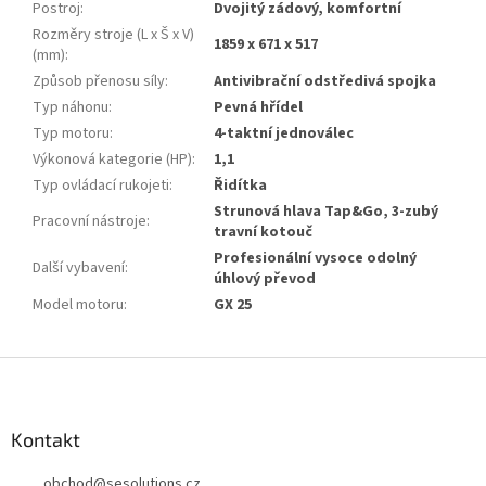
Postroj
:
Dvojitý zádový, komfortní
Rozměry stroje (L x Š x V)
1859 x 671 x 517
(mm)
:
Způsob přenosu síly
:
Antivibrační odstředivá spojka
Typ náhonu
:
Pevná hřídel
Typ motoru
:
4-taktní jednoválec
Výkonová kategorie (HP)
:
1,1
Typ ovládací rukojeti
:
Řidítka
Strunová hlava Tap&Go, 3-zubý
Pracovní nástroje
:
travní kotouč
Profesionální vysoce odolný
Další vybavení
:
úhlový převod
Model motoru
:
GX 25
Z
á
p
a
Kontakt
t
obchod
@
sesolutions.cz