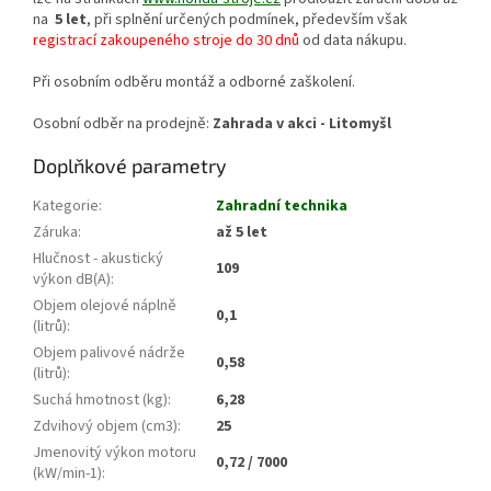
na
5 let
, při splnění určených podmínek, především však
registrací zakoupeného stroje do 30 dnů
od data nákupu.
Při osobním odběru montáž a odborné zaškolení.
Osobní odběr na prodejně:
Zahrada v akci - Litomyšl
Doplňkové parametry
Kategorie
:
Zahradní technika
Záruka
:
až 5 let
Hlučnost - akustický
109
výkon dB(A)
:
Objem olejové náplně
0,1
(litrů)
:
Objem palivové nádrže
0,58
(litrů)
:
Suchá hmotnost (kg)
:
6,28
Zdvihový objem (cm3)
:
25
Jmenovitý výkon motoru
0,72 / 7000
(kW/min-1)
: