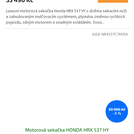
Luxusní motorová sekačka Honda HRX 537 VY s dvěma sekacími noži
a zabudovaným mulčovacím systémem, plynulou změnou rychlosti
pojezdu, silným motorem a snadným ovládáním. Svou...
Kód:
HRX537C7HYEA
39 990 Kč
–5 %
Motorová sekačka HONDA HRX 537 HY