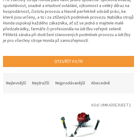
spolehlivost, snadné a intuitivní ovládání, výkonnost a veliký důraz na
hospodárnost, čistotu provozu a hlavně perfektně odvádí práci, ke
které jsou určeny, a to i za ztížených podmínek provozu. Nabídka strojů
Honda uspokojí každého zákazníka, ať už se jedná o majitele malé
předzahrádky, farmáře či profesionála na údržbu veřejné zeleně.
Pětiletá záruka při dodržení stanovených podmínek provozu a údržby
je pro všechny stroje Honda již samozřejmostí.
OTEVŘÍT FILTR
Ř
a
Nejlevnější
Nejdražší
Nejprodávanější
Abecedně
z
e
V
n
Kód:
UMK435E3UEET2
ý
í
p
p
i
r
s
o
p
d