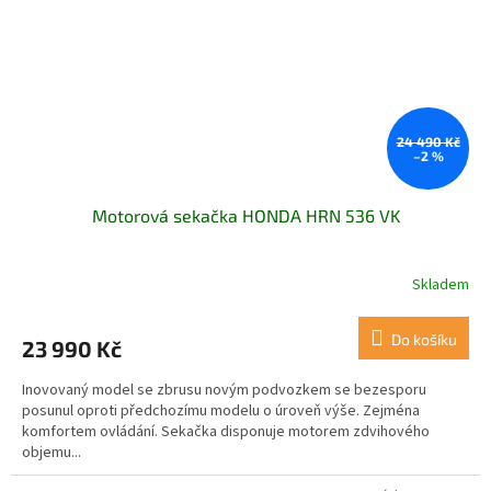
24 490 Kč
–2 %
Motorová sekačka HONDA HRN 536 VK
Skladem
Do košíku
23 990 Kč
Inovovaný model se zbrusu novým podvozkem se bezesporu
posunul oproti předchozímu modelu o úroveň výše. Zejména
komfortem ovládání. Sekačka disponuje motorem zdvihového
objemu...