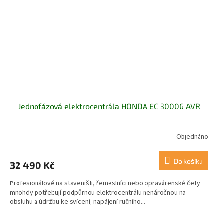
Jednofázová elektrocentrála HONDA EC 3000G AVR
Objednáno
Do košíku
32 490 Kč
Profesionálové na staveništi, řemeslníci nebo opravárenské čety
mnohdy potřebují podpůrnou elektrocentrálu nenáročnou na
obsluhu a údržbu ke svícení, napájení ručního...