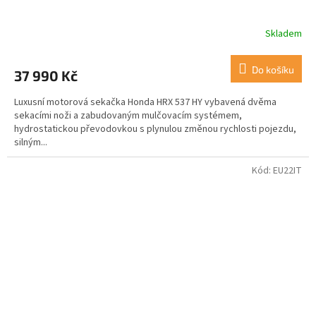
Skladem
Do košíku
37 990 Kč
Luxusní motorová sekačka Honda HRX 537 HY vybavená dvěma
sekacími noži a zabudovaným mulčovacím systémem,
hydrostatickou převodovkou s plynulou změnou rychlosti pojezdu,
silným...
Kód:
EU22IT