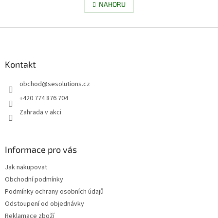
l
NAHORU
n
á
k
d
o
v
Z
a
á
c
á
n
í
p
í
p
a
Kontakt
r
t
v
obchod
@
sesolutions.cz
í
k
y
+420 774 876 704
v
Zahrada v akci
ý
p
i
s
Informace pro vás
u
Jak nakupovat
Obchodní podmínky
Podmínky ochrany osobních údajů
Odstoupení od objednávky
Reklamace zboží