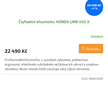
23 490 Kč
–4 %
Čtyřtaktní křovinořez HONDA UMK 450 X
Skladem
Do košíku
22 490 Kč
Profesionální křovinořez s vysokým výkonem, jedinečnou
ergonomií, efektivním odstíněním nežádoucích vibrací a snadnou
obsluhou. Motor Honda GX50 zaručuje silný výkon ohromný...
Kód:
HRN536VK