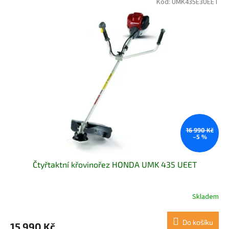
Kód:
UMK435E3UEET
16 990 Kč
–5 %
Čtyřtaktní křovinořez HONDA UMK 435 UEET
Skladem
Do košíku
15 990 Kč