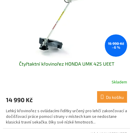
r
u
o
k
d
t
u
ů
k
t
ů
15 990 Kč
–6 %
Čtyřtaktní křovinořez HONDA UMK 425 UEET
Skladem
Do košíku
14 990 Kč
Lehký křovinořez s ovládacími řidítky určený pro lehčí zakončovací a
dočišťovací práce pomocí struny v místech kam se nedostane
klasická travní sekačka. Díky své nízké hmotnosti...