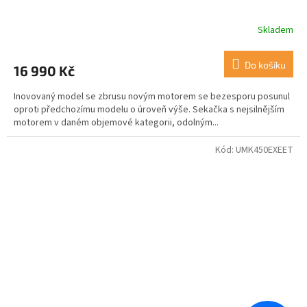
Skladem
Průměrné
hodnocení
produktu
Do košíku
16 990 Kč
je
5,0
Inovovaný model se zbrusu novým motorem se bezesporu posunul
z
oproti předchozímu modelu o úroveň výše. Sekačka s nejsilnějším
5
motorem v daném objemové kategorii, odolným...
hvězdiček.
Kód:
UMK450EXEET