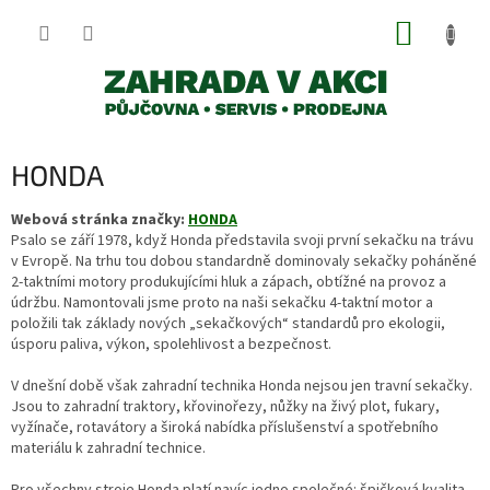
Přejít
NÁKUP
na
obsah
KOŠÍK
HONDA
Webová stránka značky:
HONDA
Psalo se září 1978, když Honda představila svoji první sekačku na trávu
v Evropě. Na trhu tou dobou standardně dominovaly sekačky poháněné
2-taktními motory produkujícími hluk a zápach, obtížné na provoz a
údržbu. Namontovali jsme proto na naši sekačku 4-taktní motor a
položili tak základy nových „sekačkových“ standardů pro ekologii,
úsporu paliva, výkon, spolehlivost a bezpečnost.
V dnešní době však zahradní technika Honda nejsou jen travní sekačky.
Jsou to zahradní traktory, křovinořezy, nůžky na živý plot, fukary,
vyžínače, rotavátory a široká nabídka příslušenství a spotřebního
materiálu k zahradní technice.
Pro všechny stroje Honda platí navíc jedno společné: špičková kvalita,