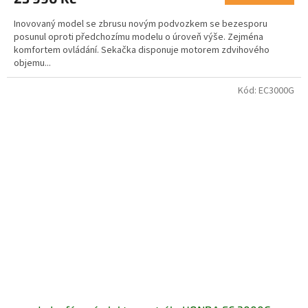
5,0
Inovovaný model se zbrusu novým podvozkem se bezesporu
z
posunul oproti předchozímu modelu o úroveň výše. Zejména
5
komfortem ovládání. Sekačka disponuje motorem zdvihového
hvězdiček.
objemu...
Kód:
EC3000G