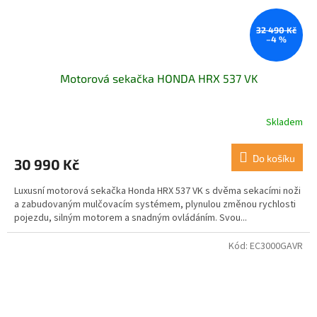
32 490 Kč
–4 %
Motorová sekačka HONDA HRX 537 VK
Skladem
Do košíku
30 990 Kč
Luxusní motorová sekačka Honda HRX 537 VK s dvěma sekacími noži
a zabudovaným mulčovacím systémem, plynulou změnou rychlosti
pojezdu, silným motorem a snadným ovládáním. Svou...
Kód:
EC3000GAVR