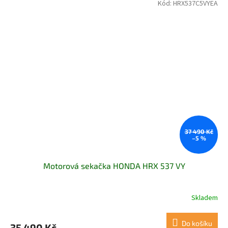
Kód:
HRX537C5VYEA
37 490 Kč
–5 %
Motorová sekačka HONDA HRX 537 VY
Skladem
Do košíku
35 490 Kč