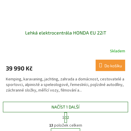
Lehká elektrocentrála HONDA EU 22iT
Skladem
Do košíku
39 990 Kč
Kemping, karavaning, jachting, zahrada a domácnost, cestovatelé a
sportovci, alpinisté a speleologové, řemeslníci, pojízdné autodílny,
záchranné složky, měřící vozy, filmování a...
NAČÍST 1 DALŠÍ
S
1
2
t
O
r
13
položek celkem
v
á