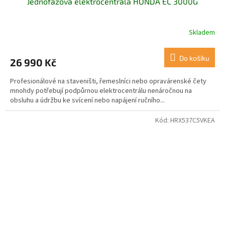
Jednofázová elektrocentrála HONDA EC 3000G
Skladem
Do košíku
26 990 Kč
Profesionálové na staveništi, řemeslníci nebo opravárenské čety
mnohdy potřebují podpůrnou elektrocentrálu nenáročnou na
obsluhu a údržbu ke svícení nebo napájení ručního...
Kód:
HRX537C5VKEA