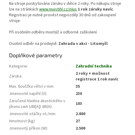
Na stroje poskytována záruku v délce 2 roky. Po nákupu stroje
lze na stránkách
www.mujstihl.cz/plus
1 rok záruky navíc
.
Registraci je nutné provést nejpozději 30 dnů od zakoupení
stroje.
Při osobním odběru montáž a odborné zaškolení.
Osobní odběr na prodejně:
Zahrada v akci - Litomyšl
Doplňkové parametry
Kategorie
:
Zahradní technika
2 roky + možnost
Záruka
:
registrace 1 rok navíc
Max. tloušťka větví v mm
:
35
Jmenovité napětí (V)
:
230
Zaručená hladina akustického v
103
ýkonu LwA (dB[A]) dB(A)
:
Jmenovité otáčky ot./min
:
2.800
Hmotnost (kg)
:
27
Jmenovitý příkon (W)
:
2.500