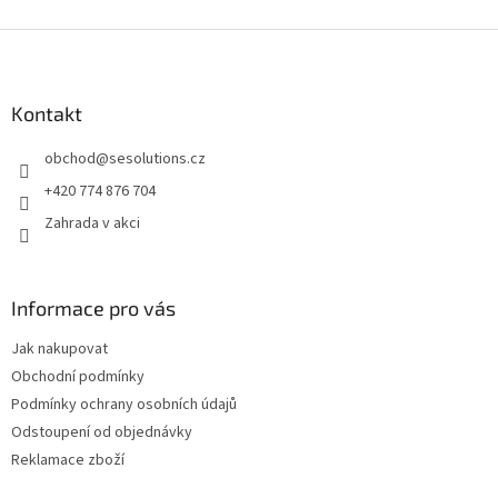
Z
á
p
a
Kontakt
t
obchod
@
sesolutions.cz
í
+420 774 876 704
Zahrada v akci
Informace pro vás
Jak nakupovat
Obchodní podmínky
Podmínky ochrany osobních údajů
Odstoupení od objednávky
Reklamace zboží