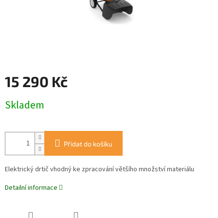
15 290 Kč
Měrná
Skladem
cena:
Přidat do košíku
Elektrický drtič vhodný ke zpracování většího množství materiálu
Detailní informace