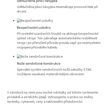
Odhlučněná plnicí násypka
Odhlučněná plnicí násypka minimalizuje provozní hluk při
drcení.
Bezpečnostní uzávěry
Při uvolnění uzavíracích šroubů se aktivuje bezpečnostní
spínač stroje. Ten zabraňuje automatickému rozběhnutí
stroje i po přerušení přívodu proudu např. po neúmyslném
rozpojení přívodního kabelu.
Nože sendvičové konstrukce
Speciální systém sendvičových nožů sekačky STIHL
rozštípne nasekaný materiál malými vibracemi.
V závislosti na zemi jsou možné odchylky od tohoto sortimentu
produktů a od těchto údajů. Vyhrazujeme si právo na změny
techniky, vybavení, ceny a nabízeného příslušenství.