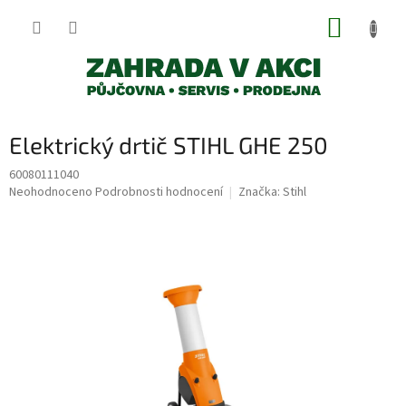
Přejít
NÁKUP
na
obsah
KOŠÍK
Elektrický drtič STIHL GHE 250
60080111040
Průměrné
Neohodnoceno
Podrobnosti hodnocení
Značka:
Stihl
hodnocení
produktu
je
0,0
z
5
hvězdiček.