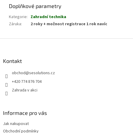
Doplňkové parametry
Kategorie
:
Zahradní technika
Záruka
:
2 roky + možnost registrace 1 rok navíc
Z
á
p
a
Kontakt
t
obchod
@
sesolutions.cz
í
+420 774 876 704
Zahrada v akci
Informace pro vás
Jak nakupovat
Obchodní podmínky