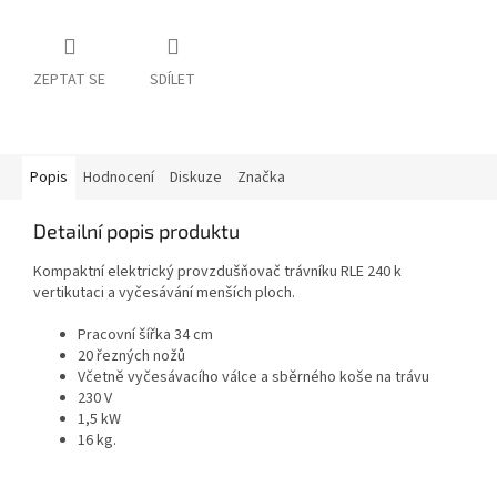
ZEPTAT SE
SDÍLET
Popis
Hodnocení
Diskuze
Značka
Detailní popis produktu
Kompaktní elektrický provzdušňovač trávníku RLE 240 k
vertikutaci a vyčesávání menších ploch.
Pracovní šířka 34 cm
20 řezných nožů
Včetně vyčesávacího válce a sběrného koše na trávu
230 V
1,5 kW
16 kg.