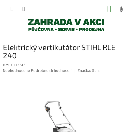
Přejít
NÁKUP
na
obsah
KOŠÍK
Elektrický vertikutátor STIHL RLE
240
62910115615
Průměrné
Neohodnoceno
Podrobnosti hodnocení
Značka:
Stihl
hodnocení
produktu
je
0,0
z
5
hvězdiček.