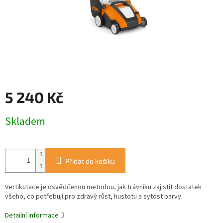
5 240 Kč
Měrná
Skladem
cena:
Přidat do košíku
Vertikutace je osvědčenou metodou, jak trávníku zajistit dostatek
všeho, co potřebují pro zdravý růst, hustotu a sytost barvy.
Detailní informace