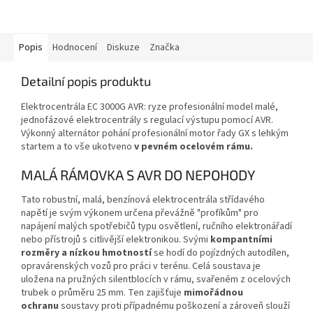
Popis
Hodnocení
Diskuze
Značka
Detailní popis produktu
Elektrocentrála EC 3000G AVR: ryze profesionální model malé,
jednofázové elektrocentrály s regulací výstupu pomocí AVR.
Výkonný alternátor pohání profesionální motor řady GX s lehkým
startem a to vše ukotveno
v pevném ocelovém rámu.
MALÁ RÁMOVKA S AVR DO NEPOHODY
Tato robustní, malá, benzínová elektrocentrála střídavého
napětí je svým výkonem určena převážně "profíkům" pro
napájení malých spotřebičů typu osvětlení, ručního elektronářadí
nebo přístrojů s citlivější elektronikou. Svými
kompantními
rozměry a nízkou hmotností
se hodí do pojízdných autodílen,
opravárenských vozů pro práci v terénu. Celá soustava je
uložena na pružných silentblocích v rámu, svařeném z ocelových
trubek o průměru 25 mm. Ten zajišťuje
mimořádnou
ochranu
soustavy proti případnému poškození a zároveň slouží