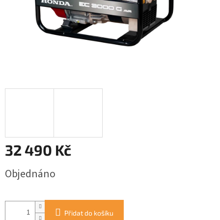
32 490 Kč
Měrná
Objednáno
cena:
Přidat do košíku