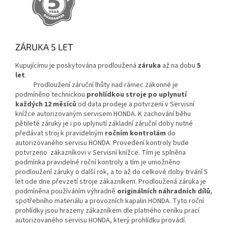
ZÁRUKA 5 LET
Kupujícímu je poskytována prodloužená
záruka
až na dobu
5
let
.
Prodloužení záruční lhůty nad rámec zákonné je
podmíněno technickou
prohlídkou stroje po uplynutí
každých 12 měsíců
od data prodeje a potvrzení v Servisní
knížce autorizovaným servisem HONDA. K zachování běhu
pětileté záruky je i po uplynutí základní záruční doby nutné
předávat stroj k pravidelným
ročním kontrolám
do
autorizovaného servisu HONDA. Provedení kontroly bude
potvrzeno zákazníkovi v Servisní knížce. Tím je splněna
podmínka pravidelné roční kontroly a tím je umožněno
prodloužení záruky o další rok, a to až do celkové doby trvání 5
let ode dne převzetí stroje zákazníkem. Prodloužená záruka je
podmíněna používáním výhradně
originálních náhradních dílů
,
spotřebního materiálu a provozních kapalin HONDA. Tyto roční
prohlídky jsou hrazeny zákazníkem dle platného ceníku prací
autorizovaného servisu HONDA, který prohlídku provádí.