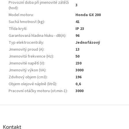
Provozní doba při jmenovité zátěži
3
(hod)
:
Model motoru
:
Honda GX 200
Suchá hmotnost (kg)
:
41
Třída krytí
:
IP 23
Garantovaná hladina hluku - dB(A)
:
96
Typ elektrocentrály
:
Jednofázový
Jmenovitý proud (A)
:
13
Jmenovitá frekvence (Hz)
:
50
Jmenovité napětí (V)
:
230
Jmenovitý výkon (VA)
:
3000
Zdvihový objem (cm3)
:
196
Objem olejové náplně (litrů)
:
0,6
Pracovní otáčky motoru (ot.min-1)
:
3000
Z
á
p
a
Kontakt