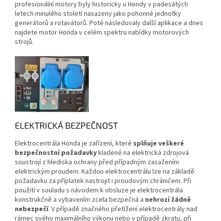
profesionální motory byly historicky u Hondy v padesátých
letech minulého století nasazeny jako pohonné jednotky
generátorů a rotavátorů. Poté následovaly další aplikace a dnes
najdete motor Honda v celém spektru nabídky motorových
strojů.
ELEKTRICKÁ BEZPEČNOST
Elektrocentrála Honda je zařízení, které
splňuje veškeré
bezpečnostní požadavky
kladené na elektrická zdrojová
soustrojí z hlediska ochrany před případným zasažením
elektrickým proudem. Každou elektrocentrálu lze na základě
požadavku za příplatek nastrojit i proudovým chráničem. Při
použití v souladu s návodem k obsluze je elektrocentrála
konstrukčně a vybavením zcela bezpečná a
nehrozí žádně
nebezpečí
. V případě značného přetížení elektrocentrály nad
rámec svého maximálního výkonu nebo v případě zkratu, při