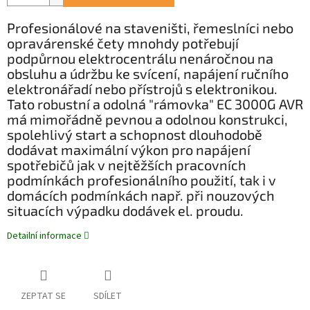
Profesionálové na staveništi, řemeslníci nebo
opravárenské čety mnohdy potřebují
podpůrnou elektrocentrálu nenáročnou na
obsluhu a údržbu ke svícení, napájení ručního
elektronářadí nebo přístrojů s elektronikou.
Tato robustní a odolná "rámovka" EC 3000G AVR
má mimořádně pevnou a odolnou konstrukci,
spolehlivý start a schopnost dlouhodobě
dodávat maximální výkon pro napájení
spotřebičů jak v nejtěžších pracovních
podmínkách profesionálního použití, tak i v
domácích podmínkách např. při nouzových
situacích výpadku dodávek el. proudu.
Detailní informace
ZEPTAT SE
SDÍLET