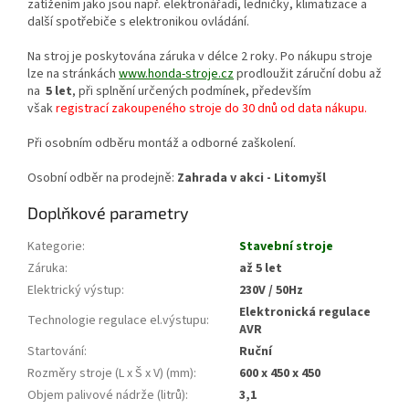
zatížením jako jsou např. elektronářadí, ledničky, klimatizace a
další spotřebiče s elektronikou ovládání.
Na stroj je poskytována záruka v délce 2 roky. Po nákupu stroje
lze na stránkách
www.honda-stroje.cz
prodloužit záruční dobu až
na
5 let
, při splnění určených podmínek, především
však
registrací zakoupeného stroje do 30 dnů od data nákupu.
Při osobním odběru montáž a odborné zaškolení.
Osobní odběr na prodejně:
Zahrada v akci - Litomyšl
Doplňkové parametry
Kategorie
:
Stavební stroje
Záruka
:
až 5 let
Elektrický výstup
:
230V / 50Hz
Elektronická regulace
Technologie regulace el.výstupu
:
AVR
Startování
:
Ruční
Rozměry stroje (L x Š x V) (mm)
:
600 x 450 x 450
Objem palivové nádrže (litrů)
:
3,1