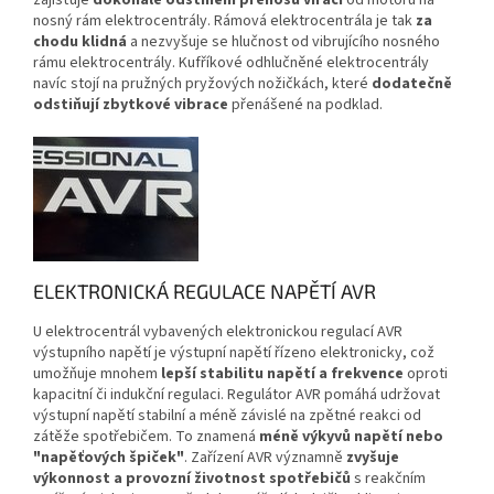
nosný rám elektrocentrály. Rámová elektrocentrála je tak
za
chodu klidná
a nezvyšuje se hlučnost od vibrujícího nosného
rámu elektrocentrály. Kufříkové odhlučněné elektrocentrály
navíc stojí na pružných pryžových nožičkách, které
dodatečně
odstiňují zbytkové vibrace
přenášené na podklad.
ELEKTRONICKÁ REGULACE NAPĚTÍ AVR
U elektrocentrál vybavených elektronickou regulací AVR
výstupního napětí je výstupní napětí řízeno elektronicky, což
umožňuje mnohem
lepší stabilitu napětí a frekvence
oproti
kapacitní či indukční regulaci. Regulátor AVR pomáhá udržovat
výstupní napětí stabilní a méně závislé na zpětné reakci od
zátěže spotřebičem. To znamená
méně výkyvů napětí nebo
"napěťových špiček"
. Zařízení AVR významně
zvyšuje
výkonnost a provozní životnost spotřebičů
s reakčním