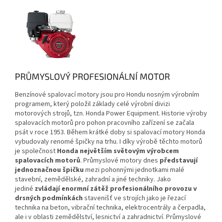
PRŮMYSLOVÝ PROFESIONÁLNÍ MOTOR
Benzínové spalovací motory jsou pro Hondu nosným výrobním
programem, který položil základy celé výrobní divizi
motorových strojů, tzn. Honda Power Equipment. Historie výroby
spalovacích motorů pro pohon pracovního zařízení se začala
psát v roce 1953. Během krátké doby si spalovací motory Honda
vybudovaly renomé špičky na trhu. I díky výrobě těchto motorů
je společnost
Honda největším světovým výrobcem
spalovacích motorů
. Průmyslové motory dnes
představují
jednoznačnou špičku
mezi pohonnými jednotkami malé
stavební, zemědělské, zahradní a jiné techniky. Jako
jediné
zvládají enormní zátěž profesionálního provozu v
drsných podmínkách
stavenišť ve strojích jako je řezací
technika na beton, vibrační technika, elektrocentrály a čerpadla,
ale i v oblasti zemědělství, lesnictví a zahradnictví. Průmyslové