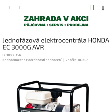
Přejít
NÁKUP
na
obsah
KOŠÍK
Jednofázová elektrocentrála HONDA
EC 3000G AVR
EC3000GAVR
Průměrné
Neohodnoceno
Podrobnosti hodnocení
Značka:
HONDA
hodnocení
produktu
je
0,0
z
5
hvězdiček.