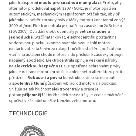
jako transportní
madlo pro snadnou manipulaci
. Proto, aby
alternátor produkoval napětí 230V / 50Hz, je motor opatřen
automatickým, mechanickým regulátorem otáček tak, aby při
jakémkoliv odběru proudy byly otáčky motoru konstantní ve výši
3000 ot./min. Elektrocentrála je opatřena zásuvkami 2x Schuko
(16A 230V). Ovládání elektrocentrály je
velice snadné a
jednoduché
. Stačí natankovat, elektrocentrálu postavit na
vodorovnou plochu, zkontrolovat olejovou náplň motoru,
nastartovat zatažením za rukojeť ručního startéru, počkat pár
vteřin na ustálení chodu motoru a do příslušné zásuvky připojit
napájený spotřebič. Elektrocentrála splňuje veškeré nároky
na
elektrickou bezpečnost
a je opatřena ochrannými prvky
jako je ochrana motoru proti úniku oleje nebo alternátoru proti
přetížení.
Robustní a pevná
konstrukce rámu se nekroutí
a
spolehlivě tlumí
působení vibrací od motoru na podklad.
Snižuje se tak hlučnost elektrocentrály a práce je
potom
příjemnější
. Údržba elektrocentrály je zcela nenáročná a
spočívá v základní údržbě benzínového motoru.
TECHNOLOGIE