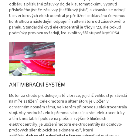
odběru z příslušné zásuvky dojde k automatickému vypnutí
příslušného jističe zásuvky (tlačítkový jistič) a zásuvka se odpojí.
U invertorových elektrocentrál je přetížení indikováno červenou
kontrolkou a následným odpojením alternátoru od zásuvkového
panelu. Standardní krytí elektrocentrál je třídy IP23, ale pokud
podmínky provozu vyžadují, lze zvolit vyšší stupeň krytí IP54.
ANTIVIBRAČNÍ SYSTÉM
Motor za chodu produkuje jisté vibrace, jejichž velikost je závislá
na míře zatížení. Celek motoru a alternátoru je uložen v
ochranném nosném rámu, ve kterém při provozu elektrocentrála
stojí. Aby nedocházelo k přenosu vibrací na rám elektrocentrály
a tím k nestabilní poloze na ploše a zvýšené hlučnosti
elektrocentrály, je uložení motoru elektrocentrály na ocelovo-
pryžových silentblocích se sklonem 45°, které
zajišťuje
dokonalé odstínění přenosu virací
od motoru na