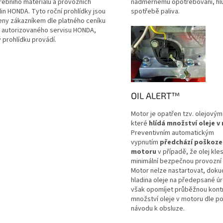
řebního materiálu a provozních
nadměrnému opotřebování, hlu
lin HONDA. Tyto roční prohlídky jsou
spotřebě paliva.
eny zákazníkem dle platného ceníku
í autorizovaného servisu HONDA,
 prohlídku provádí.
OIL ALERT™
Motor je opatřen tzv. olejovým
které
hlídá množství oleje 
Preventivním automatickým
vypnutím
předchází poškoze
motoru
v případě, že olej kl
minimální bezpečnou provozní 
Motor nelze nastartovat, dok
hladina oleje na předepsané úr
však opomíjet průběžnou kont
množství oleje v motoru dle p
návodu k obsluze.