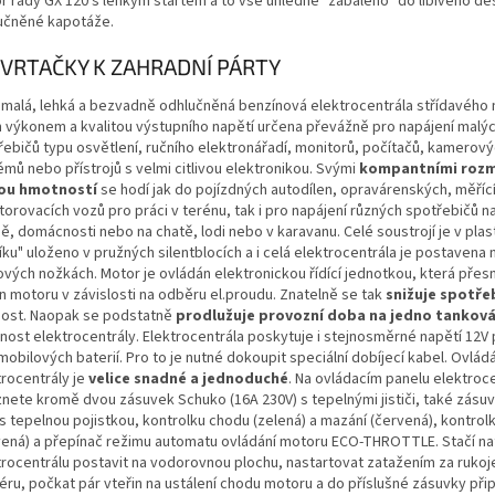
r řady GX 120 s lehkým startem a to vše úhledně "zabaleno" do líbivého de
učněné kapotáže.
 VRTAČKY K ZAHRADNÍ PÁRTY
 malá, lehká a bezvadně odhlučněná benzínová elektrocentrála střídavého n
 výkonem a kvalitou výstupního napětí určena převážně pro napájení malý
řebičů typu osvětlení, ručního elektronářadí, monitorů, počítačů, kamerov
mů nebo přístrojů s velmi citlivou elektronikou. Svými
kompantními rozm
ou hmotností
se hodí jak do pojízdných autodílen, opravárenských, měřící
torovacích vozů pro práci v terénu, tak i pro napájení různých spotřebičů n
ně, domácnosti nebo na chatě, lodi nebo v karavanu. Celé soustrojí je v pl
íku" uloženo v pružných silentblocích a i celá elektrocentrála je postavena
vých nožkách. Motor je ovládán elektronickou řídící jednotkou, která přes
n motoru v závislosti na odběru el.proudu. Znatelně se tak
snižuje spotře
nost. Naopak se podstatně
prodlužuje provozní doba na jedno tanková
nost elektrocentrály. Elektrocentrála poskytuje i stejnosměrné napětí 12V 
obilových baterií. Pro to je nutné dokoupit speciální dobíjecí kabel. Ovlád
rocentrály je
velice snadné a jednoduché
. Na ovládacím panelu elektroc
znete kromě dvou zásuvek Schuko (16A 230V) s tepelnými jističi, také zásuv
s tepelnou pojistkou, kontrolku chodu (zelená) a mazání (červená), kontrolk
vená) a přepínač režimu automatu ovládání motoru ECO-THROTTLE. Stačí na
trocentrálu postavit na vodorovnou plochu, nastartovat zatažením za rukoj
éru, počkat pár vteřin na ustálení chodu motoru a do příslušné zásuvky přip