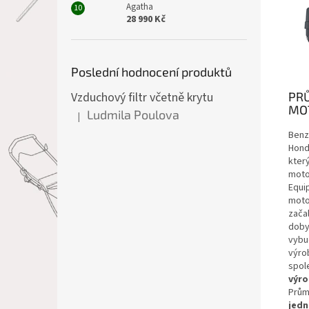
Agatha
28 990 Kč
Poslední hodnocení produktů
PR
Vzduchový filtr včetně krytu
MO
Ludmila Poulova
|
Hodnocení produktu je 5 z 5 hvězdiček.
Benz
Hond
který
moto
Equi
moto
zača
doby
vybu
výro
spol
výro
Prům
jedn