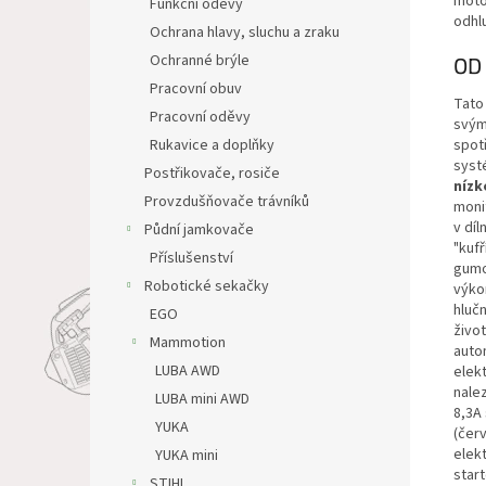
moto
Funkční oděvy
odhl
Ochrana hlavy, sluchu a zraku
Ochranné brýle
OD
Pracovní obuv
Tato
Pracovní oděvy
svým
Rukavice a doplňky
spot
systé
Postřikovače, rosiče
nízk
Provzdušňovače trávníků
moni
v díl
Půdní jamkovače
"kufř
Příslušenství
gumo
Robotické sekačky
výko
hluč
EGO
život
Mammotion
autom
LUBA AWD
elekt
nale
LUBA mini AWD
8,3A 
YUKA
(čer
elek
YUKA mini
start
STIHL