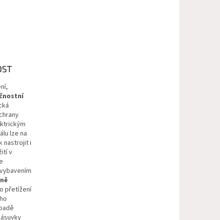
OST
ní,
čnostní
cká
ochrany
ktrickým
lu lze na
nastrojit i
tí v
e
 vybavením
dně
o přetížení
ého
ípadě
 zásuvky