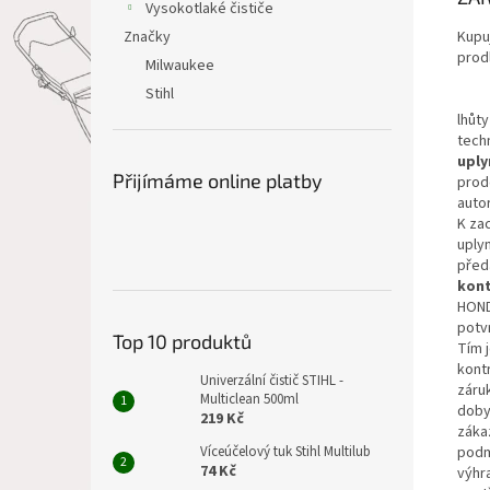
Vysokotlaké čističe
Kupu
Značky
prod
Milwaukee
Stihl
Pr
lhůt
tech
uply
Přijímáme online platby
prode
auto
K zac
uplyn
před
kon
HOND
potv
Top 10 produktů
Tím 
kont
Univerzální čistič STIHL -
záruk
Multiclean 500ml
doby 
219 Kč
záka
podm
Víceúčelový tuk Stihl Multilub
74 Kč
výhr