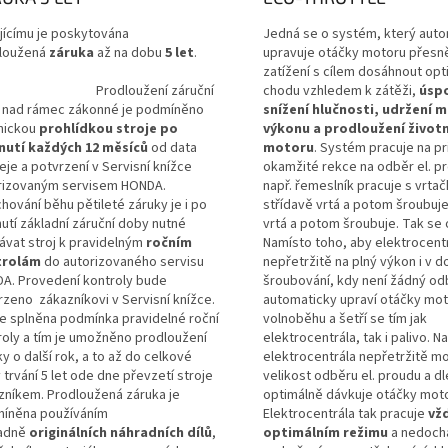
jícímu je poskytována
Jedná se o systém, který auto
loužená
záruka
až na dobu
5 let
.
upravuje otáčky motoru přesn
zatížení s cílem dosáhnout opt
odloužení záruční
chodu vzhledem k zátěži,
úspo
y nad rámec zákonné je podmíněno
snížení hlučnosti, udržení m
nickou
prohlídkou stroje po
výkonu a prodloužení život
nutí každých 12 měsíců
od data
motoru
. Systém pracuje na pr
je a potvrzení v Servisní knížce
okamžité rekce na odběr el. pr
rizovaným servisem HONDA.
např. řemeslník pracuje s vrtač
hování běhu pětileté záruky je i po
střídavě vrtá a potom šroubuje
utí základní záruční doby nutné
vrtá a potom šroubuje. Tak se 
ávat stroj k pravidelným
ročním
Namísto toho, aby elektrocent
trolám
do autorizovaného servisu
nepřetržitě na plný výkon i v 
A. Provedení kontroly bude
šroubování, kdy není žádný odb
rzeno zákazníkovi v Servisní knížce.
automaticky upraví otáčky mo
je splněna podmínka pravidelné roční
volnoběhu a šetří se tím jak
roly a tím je umožněno prodloužení
elektrocentrála, tak i palivo. Na
y o další rok, a to až do celkové
elektrocentrála nepřetržitě mo
trvání 5 let ode dne převzetí stroje
velikost odběru el. proudu a dl
zníkem. Prodloužená záruka je
optimálně dávkuje otáčky moto
íněna používáním
Elektrocentrála tak pracuje
vžd
adně
originálních náhradních dílů
,
optimálním režimu
a nedochá