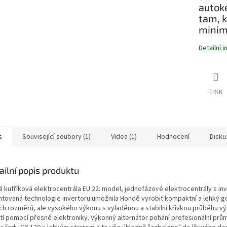
autok
tam, k
minim
Detailní 
TISK
s
Související soubory (1)
Videa (1)
Hodnocení
Disku
ailní popis produktu
á kufříková elektrocentrála EU 22: model, jednofázové elektrocentrály s in
ntovaná technologie invertoru umožnila Hondě vyrobit kompaktní a lehký g
ch rozměrů, ale vysokého výkonu s vyladěnou a stabilní křivkou průběhu v
tí pomocí přesné elektroniky. Výkonný alternátor pohání profesionální prů