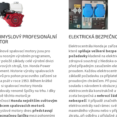
ŮMYSLOVÝ PROFESIONÁLNÍ
ELEKTRICKÁ BEZPEČN
TOR
Elektrocentrála Honda je zaříze
ínové spalovací motory jsou pro
které
splňuje veškeré bezpe
u nosným výrobním programem,
požadavky
kladené na elektri
 položil základy celé výrobní divizi
zdrojová soustrojí z hlediska 
rových strojů, tzn. Honda Power
před případným zasažením ele
pment. Historie výroby spalovacích
proudem. Každou elektrocentrá
rů pro pohon pracovního zařízení se
základě požadavku za příplatek 
la psát v roce 1953. Během krátké
proudovým chráničem. Při použi
 si spalovací motory Honda
souladu s návodem k obsluze j
dovaly renomé špičky na trhu. I díky
elektrocentrála konstrukčně a
bě těchto motorů je
zcela bezpečná a
nehrozí žá
ečnost
Honda největším světovým
nebezpečí
. V případě značnéh
bcem spalovacích motorů
.
elektrocentrály nad rámec sv
yslové motory dnes
představují
maximálního výkonu nebo v př
označnou špičku
mezi pohonnými
zkratu, při odběru z příslušné