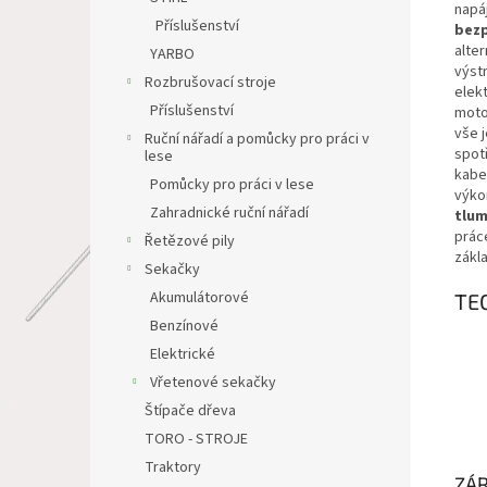
napá
Příslušenství
bez
alter
YARBO
výst
Rozbrušovací stroje
elek
Příslušenství
motor
vše j
Ruční nářadí a pomůcky pro práci v
spot
lese
kabe
Pomůcky pro práci v lese
výko
Zahradnické ruční nářadí
tlum
prác
Řetězové pily
zákl
Sekačky
Akumulátorové
TE
Benzínové
Elektrické
Vřetenové sekačky
Štípače dřeva
TORO - STROJE
Traktory
ZÁR