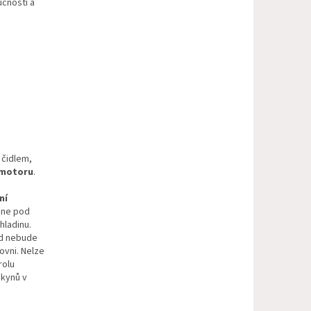
čnosti a
 čidlem,
v motoru
.
ní
esne pod
hladinu.
ud nebude
ovni. Nelze
rolu
okynů v