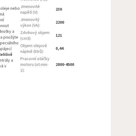
Jmenovité
 oleje nebo
230
napětí (V)
:
ená
Jmenovitý
ení
2200
výkon (VA)
:
pnout
dnotky a
Zdvihový objem
121
 a použijte
(cm3)
:
peciálního
Objem olejové
0,44
apájecí
náplně (litrů)
:
lehlivě
Pracovní otáčky
ntrály a
motoru (ot.min-
2800-4500
vá v
1)
: