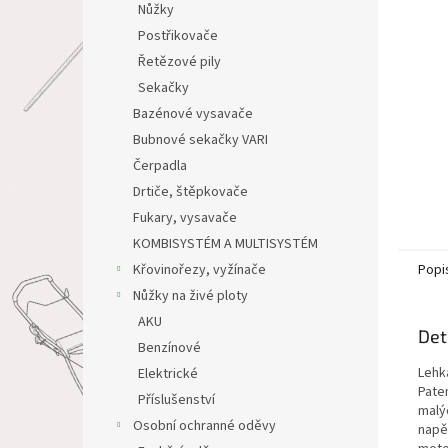
Nůžky
Postřikovače
Řetězové pily
Sekačky
Bazénové vysavače
Bubnové sekačky VARI
Čerpadla
Drtiče, štěpkovače
Fukary, vysavače
KOMBISYSTÉM A MULTISYSTÉM
Popi
Křovinořezy, vyžínače
Nůžky na živé ploty
AKU
Det
Benzínové
Lehk
Elektrické
Pate
Příslušenství
malý
Osobní ochranné oděvy
napě