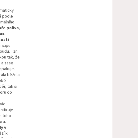
maticky
ě podle
imálního
ře paliva,
ax.
nosti
incipu
oudu. Tzn.
kou tak, že
 a zase
opakuje.
rála běžela
době
ěr, tak si
toru do
víc
nitiruje
e toho
ru.
y v
zí k