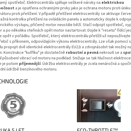
jený spotřebič. Elektrocentrála splňuje veškeré nároky na
elektrickou
pečnost
a je opatřena ochrannými prvky jako je ochrana motoru proti úniku
nátoru proti přetížení. V případě přetížení elektrocentrály se aktivuje červ
ražná kontrolka přetížení na ovládácím panelu a automaticky dojde k odpoj
trického výstupu, přičemž motor neustále běží. Stačí odpojit spotřebič, vy
 a po několika vteřinách opět motor nastartovat. Dojde k "resetu" řídící je
e opět v pořádku. Spotřebič, který elektrocentrálu přetížil už nepoužívejte
řebič s příkonem, odpovídajícím výkonu elektrocentrály. Lze však pomocí s
lu propojit dvě identické elektrocentrály EU22i a zdvojnásobit tak možný n
n. Konstrukce "kufříku" je dostatečně
robustní a pevná
nekroutí se a
spo
í
působení vibrací od motoru na podklad. Snižuje se tak hlučnost elektroce
e je potom
příjemnější
. Údržba elektrocentrály je zcela nenáročná a spočí
adní údržbě benzínového motoru.
CHNOLOGIE
UKA 5 LET
ECO-THROTTLE™