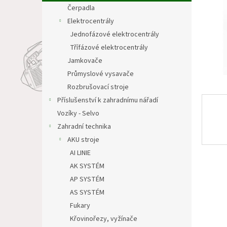
n
Čerpadla
e
Elektrocentrály
l
Jednofázové elektrocentrály
Třífázové elektrocentrály
Jamkovače
Průmyslové vysavače
Rozbrušovací stroje
Příslušenství k zahradnímu nářadí
Vozíky - Selvo
Zahradní technika
AKU stroje
AI LINIE
AK SYSTÉM
AP SYSTÉM
AS SYSTÉM
Fukary
Křovinořezy, vyžínače