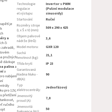
signu
Technologie
Invertor s PWM
regulace
(Pulzní modulace
el.výstupu
:
sinusoidy)
Startování
:
Ruční
apětí je
Rozměry stroje
509 x 290 x 425
ch
(L x Š x V) (mm)
:
ých
Objem palivové
ěry a
3,6
nádrže (litrů)
:
ch či
Model motoru
:
GXR 120
a zahradě,
astovém
Suchá
21,1
 na pružných
hmotnost (kg)
:
ně dávkuje
Třída krytí
:
IP 23
ba paliva
a
Garantovaná
ní
a
hladina hluku -
90
pro nabíjení
dB(A)
:
ání
Typ
entrály
Jednofázový
elektrocentrály
:
ku pro 12V,
u přetížení
Jmenovitý
7,8
tankovat,
proud (A)
:
eť ručního
Jmenovitá
50
ojit
frekvence (Hz)
: