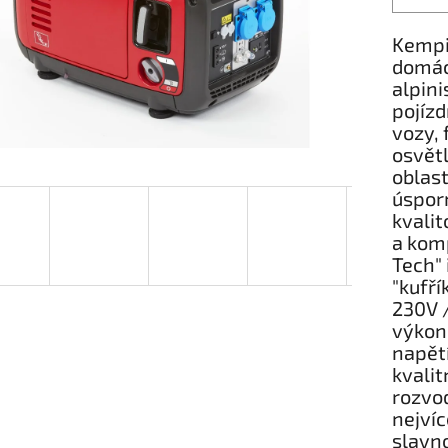
Kempin
domácn
alpini
pojízd
vozy, 
osvětl
oblast
úsporn
kvali
a komp
Tech" 
"kufří
230V /
výkon
napětí
kvalit
rozvod
nejvíc
slavno