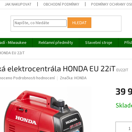
JAK NAKUPOVAT
OBCHODNÍ PODMÍNKY
PODMÍNKY OCHRANY OS
HLEDAT
adí - Milwaukee
Reklamní předměty
Stavební stroje
Přís
 HONDA EU 22iT
ká elektrocentrála HONDA EU 22iT
EU22IT
né
noceno
Podrobnosti hodnocení
Značka:
HONDA
ní
39 
u
Měrná
Skla
cena:
ek.