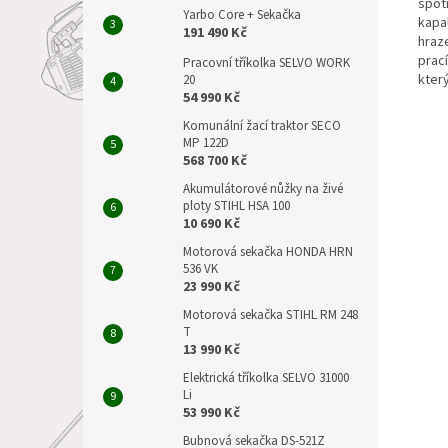
spot
Yarbo Core + Sekačka
kapa
191 490 Kč
hraz
prac
Pracovní tříkolka SELVO WORK
který
20
54 990 Kč
Komunální žací traktor SECO
MP 122D
568 700 Kč
Akumulátorové nůžky na živé
ploty STIHL HSA 100
10 690 Kč
Motorová sekačka HONDA HRN
536 VK
23 990 Kč
Motorová sekačka STIHL RM 248
T
13 990 Kč
Elektrická tříkolka SELVO 31000
Li
53 990 Kč
Bubnová sekačka DS-521Z