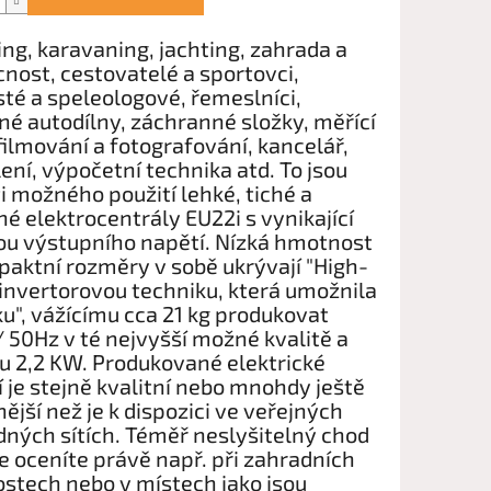
g, karavaning, jachting, zahrada a
ost, cestovatelé a sportovci,
sté a speleologové, řemeslníci,
né autodílny, záchranné složky, měřící
filmování a fotografování, kancelář,
ení, výpočetní technika atd. To jsou
i možného použití lehké, tiché a
é elektrocentrály EU22i s vynikající
tou výstupního napětí. Nízká hmotnost
aktní rozměry v sobě ukrývají "High-
invertorovou techniku, která umožnila
ku", vážícímu cca 21 kg produkovat
 50Hz v té nejvyšší možné kvalitě a
u 2,2 KW. Produkované elektrické
 je stejně kvalitní nebo mnohdy ještě
nější než je k dispozici ve veřejných
ných sítích. Téměř neslyšitelný chod
e oceníte právě např. při zahradních
stech nebo v místech jako jsou