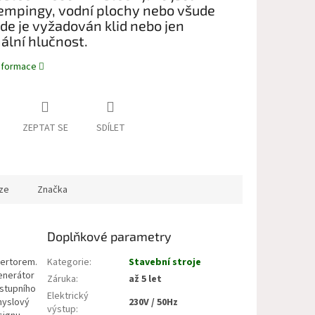
empingy, vodní plochy nebo všude
de je vyžadován klid nebo jen
ální hlučnost.
informace
ZEPTAT SE
SDÍLET
ze
Značka
Doplňkové parametry
vertorem.
Kategorie
:
Stavební stroje
enerátor
Záruka
:
až 5 let
ýstupního
Elektrický
myslový
230V / 50Hz
výstup
: