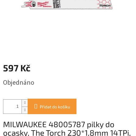
597 Kč
Měrná
Objednáno
cena:
Přidat do košíku
MILWAUKEE 48005787 pilky do
ocasky, The Torch 230*1,8mm 14TPi,