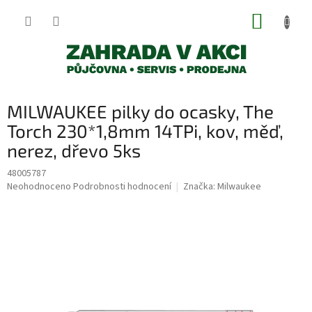
Přejít
NÁKUP
na
obsah
KOŠÍK
MILWAUKEE pilky do ocasky, The
Torch 230*1,8mm 14TPi, kov, měď,
nerez, dřevo 5ks
48005787
Průměrné
Neohodnoceno
Podrobnosti hodnocení
Značka:
Milwaukee
hodnocení
produktu
je
0,0
z
5
hvězdiček.