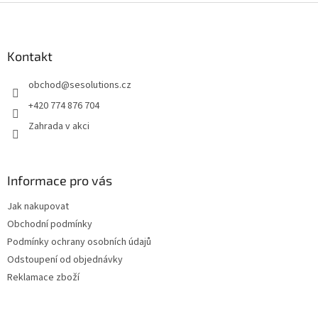
Z
á
p
a
Kontakt
t
obchod
@
sesolutions.cz
í
+420 774 876 704
Zahrada v akci
Informace pro vás
Jak nakupovat
Obchodní podmínky
Podmínky ochrany osobních údajů
Odstoupení od objednávky
Reklamace zboží