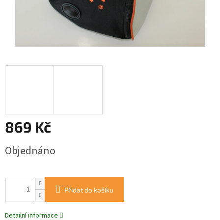
869 Kč
Měrná
Objednáno
cena:
Přidat do košíku
Detailní informace