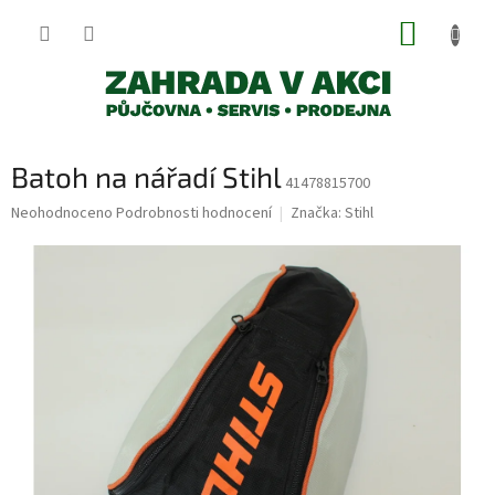
Přejít
NÁKUP
na
obsah
KOŠÍK
Batoh na nářadí Stihl
41478815700
Průměrné
Neohodnoceno
Podrobnosti hodnocení
Značka:
Stihl
hodnocení
produktu
je
0,0
z
5
hvězdiček.