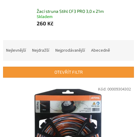
Žací struna Stihl CF3 PRO 3,0 x 21m
Skladem
260 Kč
Ř
a
Nejlevnější
Nejdražší
Nejprodávanější
Abecedně
z
e
n
OTEVŘÍT FILTR
í
p
V
Kód:
00009304302
r
ý
o
p
d
i
u
s
k
p
t
r
ů
o