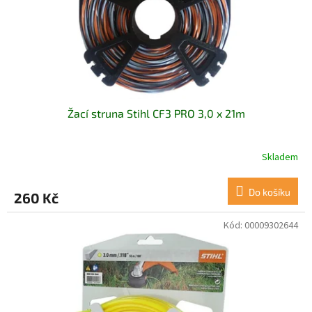
d
u
k
t
ů
Žací struna Stihl CF3 PRO 3,0 x 21m
Skladem
Do košíku
260 Kč
Kód:
00009302644