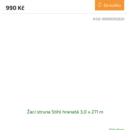
Do košíku
990 Kč
Kód:
00009302620
Žací struna Stihl hranatá 3,0 x 271 m
Skladem