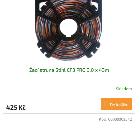
Žací struna Stihl CF3 PRO 3,0 x 43m
Skladem
Do košíku
425 Kč
Kód:
00009302542