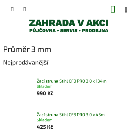
Přejít
NÁKUP
na
obsah
KOŠÍK
Průměr 3 mm
Nejprodávanější
Žací struna Stihl CF3 PRO 3,0 x 134m
Skladem
990 Kč
Žací struna Stihl CF3 PRO 3,0 x 43m
Skladem
425 Kč