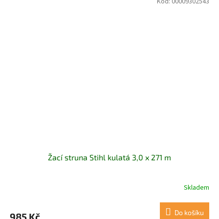
Kód:
00009302543
Žací struna Stihl kulatá 3,0 x 271 m
Skladem
Do košíku
985 Kč