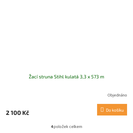
Žací struna Stihl kulatá 3,3 x 573 m
Objednáno
Do košíku
2 100 Kč
4
položek celkem
O