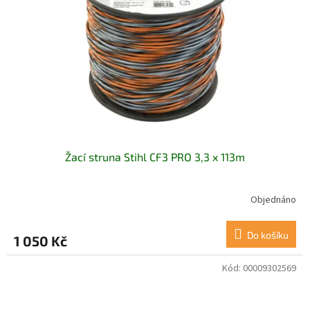
Žací struna Stihl CF3 PRO 3,3 x 113m
Objednáno
Do košíku
1 050 Kč
Kód:
00009302569