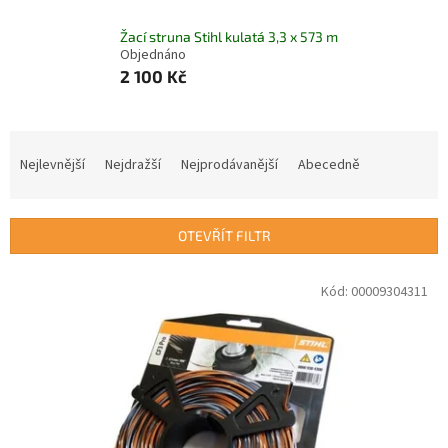
Žací struna Stihl kulatá 3,3 x 573 m
Objednáno
2 100 Kč
Ř
a
Nejlevnější
Nejdražší
Nejprodávanější
Abecedně
z
e
n
OTEVŘÍT FILTR
í
p
V
Kód:
00009304311
r
ý
o
p
d
i
u
s
k
p
t
r
ů
o