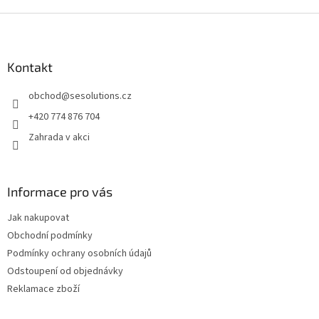
v
l
Z
á
á
d
p
a
a
Kontakt
c
t
í
obchod
@
sesolutions.cz
í
p
r
+420 774 876 704
v
Zahrada v akci
k
y
v
ý
Informace pro vás
p
i
Jak nakupovat
s
u
Obchodní podmínky
Podmínky ochrany osobních údajů
Odstoupení od objednávky
Reklamace zboží