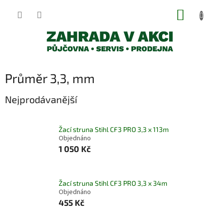
Přejít
NÁKUP
na
obsah
KOŠÍK
Průměr 3,3, mm
Nejprodávanější
Žací struna Stihl CF3 PRO 3,3 x 113m
Objednáno
1 050 Kč
Žací struna Stihl CF3 PRO 3,3 x 34m
Objednáno
455 Kč