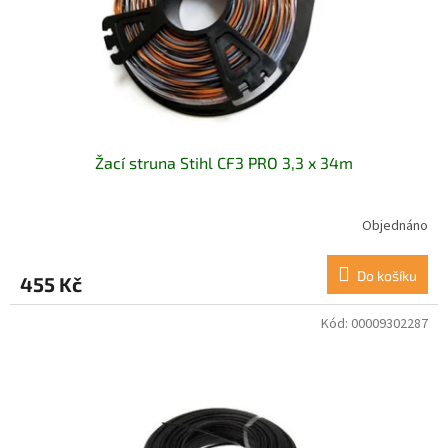
d
u
k
t
ů
Žací struna Stihl CF3 PRO 3,3 x 34m
Objednáno
Do košíku
455 Kč
Kód:
00009302287