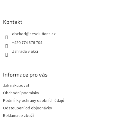
Z
á
p
a
Kontakt
t
obchod
@
sesolutions.cz
í
+420 774 876 704
Zahrada v akci
Informace pro vás
Jak nakupovat
Obchodní podmínky
Podmínky ochrany osobních údajů
Odstoupení od objednávky
Reklamace zboží