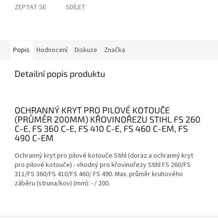
ZEPTAT SE
SDÍLET
Popis
Hodnocení
Diskuze
Značka
Detailní popis produktu
OCHRANNÝ KRYT PRO PILOVÉ KOTOUČE
(PRŮMĚR 200MM) KŘOVINOŘEZU STIHL FS 260
C-E, FS 360 C-E, FS 410 C-E, FS 460 C-EM, FS
490 C-EM
Ochranný kryt pro pilové kotouče Stihl (doraz a ochranný kryt
pro pilové kotouče) - vhodný pro křovinořezy Stihl FS 260/FS
311/FS 360/FS 410/FS 460/ FS 490. Max. průměr kruhového
záběru (struna/kov) (mm): - / 200.