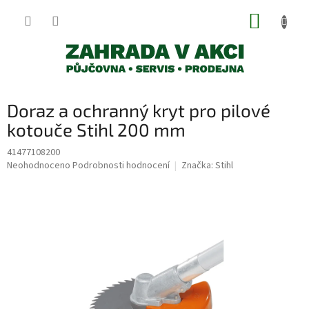
Přejít
NÁKUP
na
obsah
KOŠÍK
Doraz a ochranný kryt pro pilové
kotouče Stihl 200 mm
41477108200
Průměrné
Neohodnoceno
Podrobnosti hodnocení
Značka:
Stihl
hodnocení
produktu
je
0,0
z
5
hvězdiček.