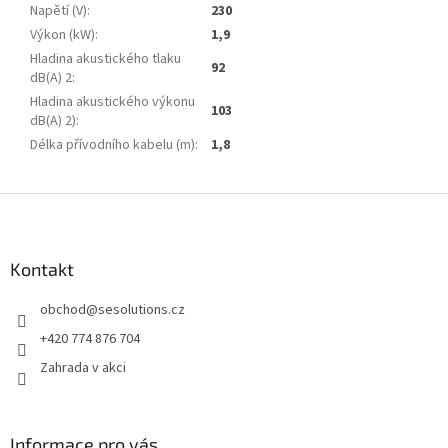
Napětí (V)
:
230
Výkon (kW)
:
1,9
Hladina akustického tlaku
92
dB(A) 2
:
Hladina akustického výkonu
103
dB(A) 2)
:
Délka přívodního kabelu (m)
:
1,8
Z
á
p
a
Kontakt
t
obchod
@
sesolutions.cz
í
+420 774 876 704
Zahrada v akci
Informace pro vás