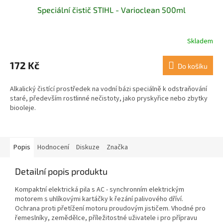
Speciální čistič STIHL - Varioclean 500ml
Skladem
172 Kč
Do košíku
Alkalický čistící prostředek na vodní bázi speciálně k odstraňování
staré, především rostlinné nečistoty, jako pryskyřice nebo zbytky
biooleje.
Popis
Hodnocení
Diskuze
Značka
Detailní popis produktu
Kompaktní elektrická pila s AC - synchronním elektrickým
motorem s uhlíkovými kartáčky k řezání palivového dříví.
Ochrana proti přetížení motoru proudovým jističem. Vhodné pro
řemeslníky, zemědělce, příležitostné uživatele i pro přípravu