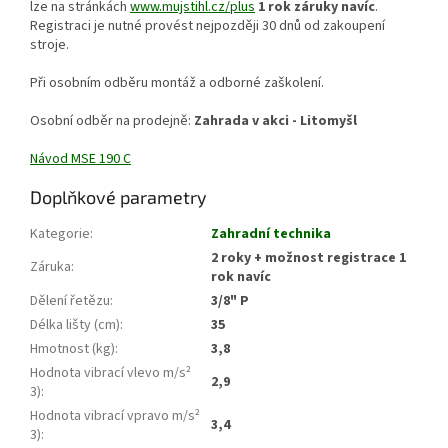
lze na stránkách
www.mujstihl.cz/plus
1 rok záruky navíc
.
Registraci je nutné provést nejpozději 30 dnů od zakoupení
stroje.
Při osobním odběru montáž a odborné zaškolení.
Osobní odběr na prodejně:
Zahrada v akci - Litomyšl
Návod MSE 190 C
Doplňkové parametry
Kategorie
:
Zahradní technika
2 roky + možnost registrace 1
Záruka
:
rok navíc
Dělení řetězu
:
3/8" P
Délka lišty (cm)
:
35
Hmotnost (kg)
:
3,8
Hodnota vibrací vlevo m/s²
2,9
3)
:
Hodnota vibrací vpravo m/s²
3,4
3)
: