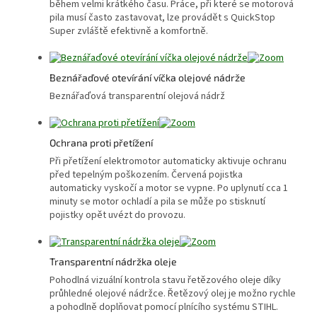
během velmi krátkého času. Práce, při které se motorová
pila musí často zastavovat, lze provádět s QuickStop
Super zvláště efektivně a komfortně.
Beznářaďové otevírání víčka olejové nádrže
Beznářaďová transparentní olejová nádrž
Ochrana proti přetížení
Při přetížení elektromotor automaticky aktivuje ochranu
před tepelným poškozením. Červená pojistka
automaticky vyskočí a motor se vypne. Po uplynutí cca 1
minuty se motor ochladí a pila se může po stisknutí
pojistky opět uvézt do provozu.
Transparentní nádržka oleje
Pohodlná vizuální kontrola stavu řetězového oleje díky
průhledné olejové nádržce. Řetězový olej je možno rychle
a pohodlně doplňovat pomocí plnícího systému STIHL.