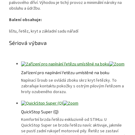
palivového dříví. Výhodou je tichý provoz a minimální nároky na
obsluhu a údržbu.
Balení obsahuje:
lištu, řetěz, kryt a základní sadu nářadí
Sériová výbava
Zařízení pro napínání řetězu umístěné na boku
Napínací šroub se ovládá zboku skrz kryt řetězky. To
zabraňuje kontaktu pokožky s ostrým pilovým řetězem a
hroty ozubeného dorazu.
QuickStop Super (Q)
Komfortní brzda řetězu exkluzivně od STIHLu. U
QuickStop Super se brzda řetězu navíc aktivuje, jakmile
se pustí zadní rukojeť motorové pily. Řetěz se zastaví