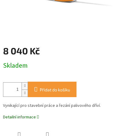
8 040 Kč
Měrná
Skladem
cena:
Přidat do košíku
Vynikající pro stavební práce a řezání palivového dříví.
Detailní informace