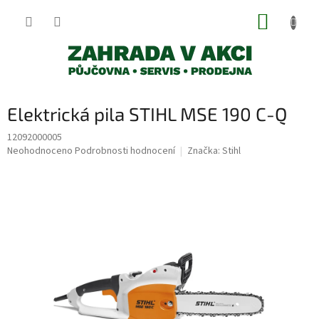
Přejít
NÁKUP
na
obsah
KOŠÍK
Elektrická pila STIHL MSE 190 C-Q
12092000005
Průměrné
Neohodnoceno
Podrobnosti hodnocení
Značka:
Stihl
hodnocení
produktu
je
0,0
z
5
hvězdiček.