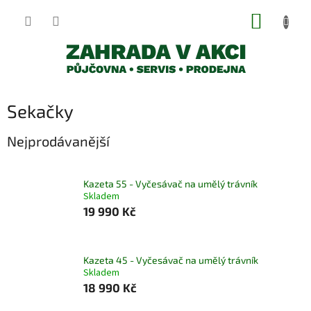
Přejít
NÁKUP
na
obsah
KOŠÍK
Sekačky
Nejprodávanější
Kazeta 55 - Vyčesávač na umělý trávník
Skladem
19 990 Kč
Kazeta 45 - Vyčesávač na umělý trávník
Skladem
18 990 Kč