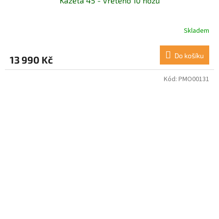
Kazeta 45 - Vřeteno 10 nožů
Skladem
Do košíku
13 990 Kč
Kód:
PMO00131