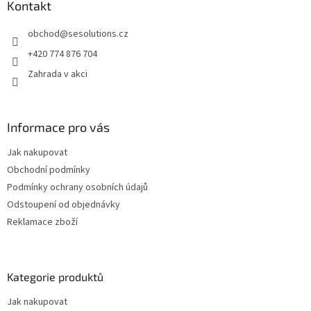
a
Kontakt
r
t
v
obchod
@
sesolutions.cz
í
k
y
+420 774 876 704
v
Zahrada v akci
ý
p
i
s
Informace pro vás
u
Jak nakupovat
Obchodní podmínky
Podmínky ochrany osobních údajů
Odstoupení od objednávky
Reklamace zboží
Kategorie produktů
Jak nakupovat