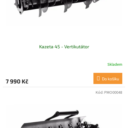
d
u
k
t
ů
Kazeta 45 - Vertikutátor
Skladem
Do košíku
7 990 Kč
Kód:
PMO00048