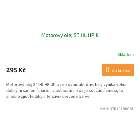
Motorový olej STIHL HP 1l
Skladem
295 Kč
Do košíku
Motorový olej STIHL HP Ultra pro dvoutaktní motory vyniká velmi
dobrými samomíchacími vlastnostmi. Zda je součástí směsi, to
snadno zjistíte díky intenzivní červené barvě.
Kód:
07813198061