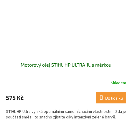
Motorový olej STIHL HP ULTRA 1L s měrkou
Skladem
Průměrné
hodnocení
produktu
575 Kč
Do košíku
je
5,0
STIHL HP Ultra vyniká optimálními samomíchacími vlastnostmi. Zda je
z
součástí směsi, to snadno zjistíte díky intenzivní zelené barvě.
5
hvězdiček.