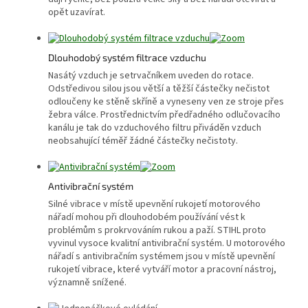
opět uzavírat.
Dlouhodobý systém filtrace vzduchu
Nasátý vzduch je setrvačníkem uveden do rotace.
Odstředivou silou jsou větší a těžší částečky nečistot
odloučeny ke stěně skříně a vyneseny ven ze stroje přes
žebra válce. Prostřednictvím předřadného odlučovacího
kanálu je tak do vzduchového filtru přiváděn vzduch
neobsahující téměř žádné částečky nečistoty.
Antivibrační systém
Silné vibrace v místě upevnění rukojetí motorového
nářadí mohou při dlouhodobém používání vést k
problémům s prokrvováním rukou a paží. STIHL proto
vyvinul vysoce kvalitní antivibrační systém. U motorového
nářadí s antivibračním systémem jsou v místě upevnění
rukojetí vibrace, které vytváří motor a pracovní nástroj,
významně snížené.