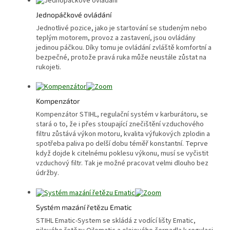
Jednopáčkové ovládání
Jednotlivé pozice, jako je startování se studeným nebo
teplým motorem, provoz a zastavení, jsou ovládány
jedinou páčkou. Díky tomu je ovládání zvláště komfortní a
bezpečné, protože pravá ruka může neustále zůstat na
rukojeti.
Kompenzátor
Kompenzátor STIHL, regulační systém v karburátoru, se
stará o to, že i přes stoupající znečištění vzduchového
filtru zůstává výkon motoru, kvalita výfukových zplodin a
spotřeba paliva po delší dobu téměř konstantní. Teprve
když dojde k citelnému poklesu výkonu, musí se vyčistit
vzduchový filtr. Tak je možné pracovat velmi dlouho bez
údržby.
Systém mazání řetězu Ematic
STIHL Ematic-System se skládá z vodící lišty Ematic,