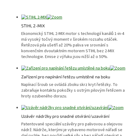
STIHL 2-MIX
Ekonomický STIHL 2-MIX motor s technologií kanálů 1-in-4
má vysoký točivý moment v širokém rozsahu otáček.
Řetězová pila ušetří až 20% paliva ve srovnání s
konvenčním dvoutaktním motorem STIHL bez 2-MIX
technologie. Emise z výfuku jsou nižší až o 50%.
Zařízení pro napínání řetězu umístěné na boku
Napínací šroub se ovládá zboku skrz kryt řetězky. To
zabraňuje kontaktu pokožky s ostrým pilovým řetězem a
hroty ozubeného dorazu.
Uzávěr nádržky pro snadné otvírání/uzavírání
Patentované speciální uzávěry pro palivovou a olejovou
nádrž. Nádrže, kterými je vybaveno motorové nářadí se
dají rychle, bez použití velké síly a bez nářadí otevírat a