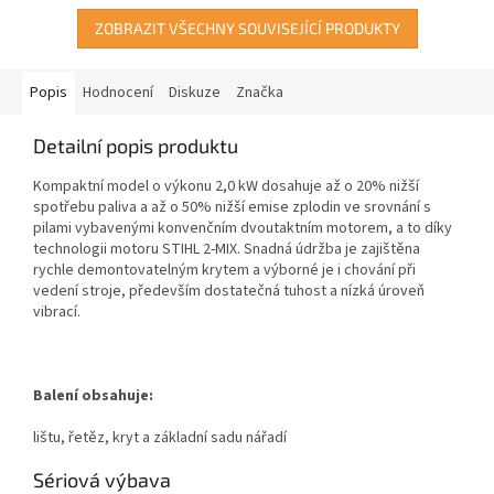
ZOBRAZIT VŠECHNY SOUVISEJÍCÍ PRODUKTY
Popis
Hodnocení
Diskuze
Značka
Detailní popis produktu
Kompaktní model o výkonu 2,0 kW dosahuje až o 20% nižší
spotřebu paliva a až o 50% nižší emise zplodin ve srovnání s
pilami vybavenými konvenčním dvoutaktním motorem, a to díky
technologii motoru STIHL 2-MIX. Snadná údržba je zajištěna
rychle demontovatelným krytem a výborné je i chování při
vedení stroje, především dostatečná tuhost a nízká úroveň
vibrací.
Balení obsahuje:
lištu, řetěz, kryt a základní sadu nářadí
Sériová výbava