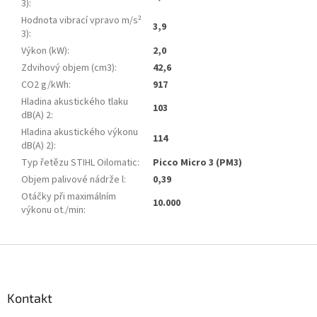
3)
:
Hodnota vibrací vpravo m/s²
3,9
3)
:
Výkon (kW)
:
2,0
Zdvihový objem (cm3)
:
42,6
CO2 g/kWh
:
917
Hladina akustického tlaku
103
dB(A) 2
:
Hladina akustického výkonu
114
dB(A) 2)
:
Typ řetězu STIHL Oilomatic
:
Picco Micro 3 (PM3)
Objem palivové nádrže l
:
0,39
Otáčky při maximálním
10.000
výkonu ot./min
:
Z
á
p
a
Kontakt
t