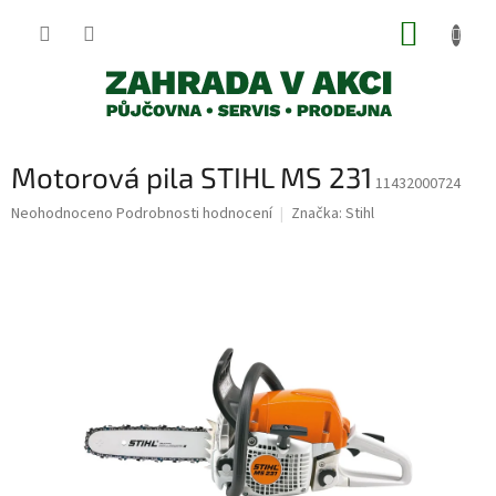
Přejít
NÁKUP
na
obsah
KOŠÍK
Motorová pila STIHL MS 231
11432000724
Průměrné
Neohodnoceno
Podrobnosti hodnocení
Značka:
Stihl
hodnocení
produktu
je
0,0
z
5
hvězdiček.