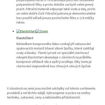
polyethylénu má až o 70% jemnější póry než dosavadní
polyamidové filtry a proto dokáže zachytit velmi jemný
prach. Filtrační materiál odpuzuje také vodu a olej, proto
se velmi dobře čistí. Filtrační patrona je demontovatelná
bez použití nářadí pouze pootočením filtru o 1/4 otáčky
rukou.
ElastoStart
Následkem kompresního tlaku vznikají při nahazování
spalovacích motorů trhavé sílové špičky, které zatěžují
svaly a klouby. Tlumící prvek ve speciální startovací
rukojeti ElastoStart akumuluje v závislosti na průběhu
komprese střídavě sílu a opět ji uvolňuje. Díky tomu je
startování stejnoměrné bez trhavých silových špiček.
V závislosti na zemi jsou možné odchylky od tohoto sortimentu
produktů a od těchto údajů. Vyhrazujeme si právo na změny
techniky, vybavení, ceny a nabízeného příslušenství.