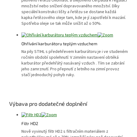
pilového řetězu Oilomatic a olejového čerpadla k regulaci
množství nebo snížení dopravovaného množství. Díky
speciální konstrukci lišty a řetězu se dostane každá
kapka řetězového oleje tam, kde je jí zapotřebí k mazání.
Spotřeba oleje se tak může snížit až o 50%.
Ohřívání karburátoru teplým vzduchem
Na pily STIHL s předehřevem karburátoru je i ve studeném
ročním období spolehnutí: V zimním nastavení obtéká
karburátor předehřátý nasávaný vzduch . Tím se zabrání
jeho zamrznutí. Pro přepnutí z letního na zimní provoz
stačí jednoduchý pohyb ruky.
Výbava pro dodatečné doplnění
Filtr HD2
Nově vyvinutý filtr HD2 s filtračním materiálem z