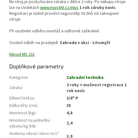
Na stroj je poskytována záruka v délce 2 roky. Po nákupu stroje
lze na stránkách
www.mujstihl.cz/plus
1 rok záruky navíc
.
Registraci je nutné provést nejpozději 30 dnů od zakoupení
stroje.
Při osobním odběru montáž a odborné zaškolení.
Osobní odběr na prodejně:
Zahrada v akci - Litomyšl
Návod MS 231
Doplňkové parametry
Kategorie
:
Zahradní technika
2 roky + možnost registrace 1
Záruka
:
rok navíc
Dělení řetězu
:
3/8" P
Délka lišty (cm)
:
35
Hmotnost (kg)
:
4,8
Hmotnost na jednotku
2,4
výkonu kg/kW
:
Hodnota vibrací vlevo m/s²
3,9