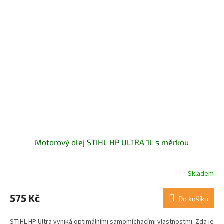
Motorový olej STIHL HP ULTRA 1L s měrkou
Skladem
Průměrné
hodnocení
produktu
575 Kč
Do košíku
je
5,0
STIHL HP Ultra vyniká optimálními samomíchacími vlastnostmi. Zda je
z