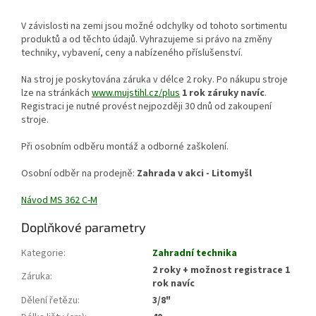
V závislosti na zemi jsou možné odchylky od tohoto sortimentu
produktů a od těchto údajů. Vyhrazujeme si právo na změny
techniky, vybavení, ceny a nabízeného příslušenství.
Na stroj je poskytována záruka v délce 2 roky. Po nákupu stroje
lze na stránkách
www.mujstihl.cz/plus
1 rok záruky navíc
.
Registraci je nutné provést nejpozději 30 dnů od zakoupení
stroje.
Při osobním odběru montáž a odborné zaškolení.
Osobní odběr na prodejně:
Zahrada v akci - Litomyšl
Návod MS 362 C-M
Doplňkové parametry
Kategorie
:
Zahradní technika
2 roky + možnost registrace 1
Záruka
:
rok navíc
Dělení řetězu
:
3/8"