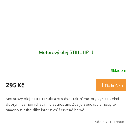
Motorový olej STIHL HP 1l
Skladem
295 Kč
Do košíku
Motorový olej STIHL HP Ultra pro dvoutaktní motory vyniká velmi
dobrými samomíchacími vlastnostmi. Zda je součástí směsi, to
snadno zjistíte díky intenzivní červené barvě.
Kód:
07813198061