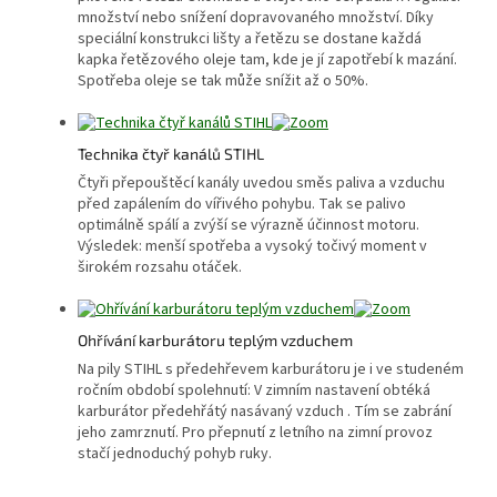
množství nebo snížení dopravovaného množství. Díky
speciální konstrukci lišty a řetězu se dostane každá
kapka řetězového oleje tam, kde je jí zapotřebí k mazání.
Spotřeba oleje se tak může snížit až o 50%.
Technika čtyř kanálů STIHL
Čtyři přepouštěcí kanály uvedou směs paliva a vzduchu
před zapálením do vířivého pohybu. Tak se palivo
optimálně spálí a zvýší se výrazně účinnost motoru.
Výsledek: menší spotřeba a vysoký točivý moment v
širokém rozsahu otáček.
Ohřívání karburátoru teplým vzduchem
Na pily STIHL s předehřevem karburátoru je i ve studeném
ročním období spolehnutí: V zimním nastavení obtéká
karburátor předehřátý nasávaný vzduch . Tím se zabrání
jeho zamrznutí. Pro přepnutí z letního na zimní provoz
stačí jednoduchý pohyb ruky.