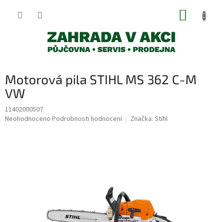
Přejít
NÁKUP
na
obsah
KOŠÍK
Motorová pila STIHL MS 362 C-M
VW
11402000507
Průměrné
Neohodnoceno
Podrobnosti hodnocení
Značka:
Stihl
hodnocení
produktu
je
0,0
z
5
hvězdiček.