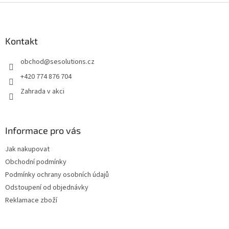
Z
á
p
a
Kontakt
t
obchod
@
sesolutions.cz
í
+420 774 876 704
Zahrada v akci
Informace pro vás
Jak nakupovat
Obchodní podmínky
Podmínky ochrany osobních údajů
Odstoupení od objednávky
Reklamace zboží