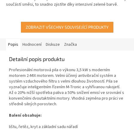
součástí směsi, to snadno zjistíte díky intenzivní zelené barvě.
5
hvězdiček.
ZOBRAZIT VŠECHNY SOUVISEJÍCÍ PRODUKTY
Popis
Hodnocení
Diskuze
Značka
Detailní popis produktu
Profesionální motorová pila o výkonu 3,5 kW s moderním
motorem 2-MIX motorem. Velmi účinný antivibrační systém a
systém vzduchového filtru s velmi dlouhou životností. Pila se
vyznačuje inteligentním řízením M-Tronic a vyhřívanou rukojetí.
Až o 20% nižší spotřeba paliva a 50% snížení emisí ve srovnání s
konvenčními dvoutaktními motory. Vhodná zejména pro práci ve
středně silných porostech.
Balení obsahuje:
lištu, řetěz, kryt a základní sadu nářadí