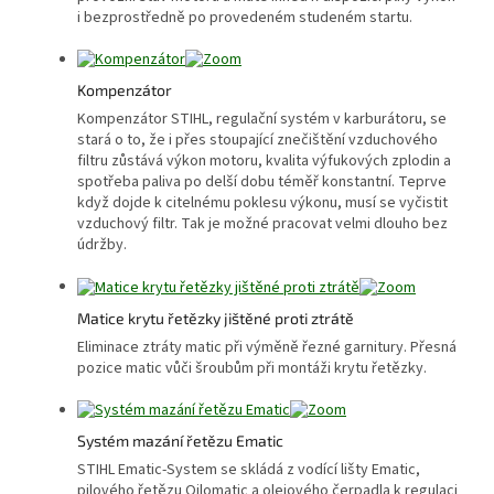
i bezprostředně po provedeném studeném startu.
Kompenzátor
Kompenzátor STIHL, regulační systém v karburátoru, se
stará o to, že i přes stoupající znečištění vzduchového
filtru zůstává výkon motoru, kvalita výfukových zplodin a
spotřeba paliva po delší dobu téměř konstantní. Teprve
když dojde k citelnému poklesu výkonu, musí se vyčistit
vzduchový filtr. Tak je možné pracovat velmi dlouho bez
údržby.
Matice krytu řetězky jištěné proti ztrátě
Eliminace ztráty matic při výměně řezné garnitury. Přesná
pozice matic vůči šroubům při montáži krytu řetězky.
Systém mazání řetězu Ematic
STIHL Ematic-System se skládá z vodící lišty Ematic,
pilového řetězu Oilomatic a olejového čerpadla k regulaci