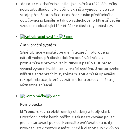
do rotace. Odstředivou silou jsou větší a těžší částečky
nečistot odloučeny ke stěně skříně a vyneseny ven ze
stroje přes žebra válce. Prostřednictvím předřadného
odlučovacího kanálu je tak do vzduchového filtru přiváděn
vzduch neobsahující téměř žádné částečky nečistoty.
Antivibrační systém
Silné vibrace v místě upevnění rukojetí motorového
nářadí mohou při dlouhodobém používání vést k
problémům s prokrvováním rukou a paží. STIHL proto
vyvinul vysoce kvalitní antivibrační systém. U motorového
nářadí s antivibračním systémem jsou v místě upevnění
rukojetí vibrace, které vytváří motor a pracovní nástroj,
významně snížené.
Kombipáčka
M-Tronic rozezná elektronicky studený a teplý start.
Prostřednictvím kombipáčky je tak nastavována pouze
jedna startovací pozice. Nemusíte ověřovat okamžitý
provozní stav motoru a máte ihned k dispozici plný výkon