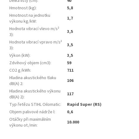
Délka lišty (cm)
:
40
Hmotnost (kg)
:
5,8
Hmotnost na jednotku
1,7
výkonu kg/kW
:
Hodnota vibrací vlevo m/s²
3,5
3)
:
Hodnota vibrací vpravo m/s²
3,5
3)
:
Výkon (kW)
:
3,5
Zdvihový objem (cm3)
:
59
CO2 g/kWh
:
711
Hladina akustického tlaku
106
dB(A) 2
:
Hladina akustického výkonu
117
dB(A) 2)
:
Typ řetězu STIHL Oilomatic
:
Rapid Super (RS)
Objem palivové nádrže l
:
0,6
Otáčky při maximálním
10.000
výkonu ot./min
: