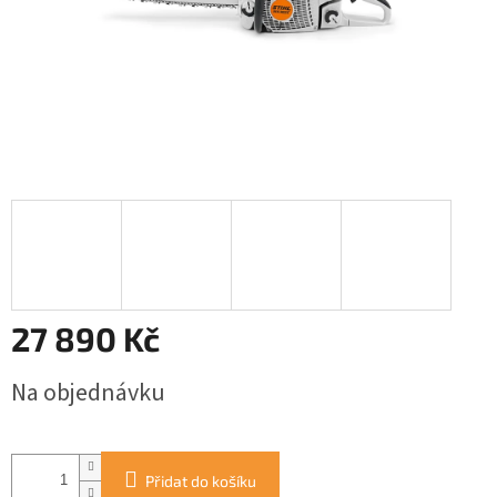
27 890 Kč
Měrná
Na objednávku
cena:
Přidat do košíku