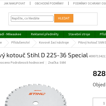
JAK NAKUPOVAT
OBCHODNÍ PODMÍNKY
PODMÍNKY OCHRANY OS
HLEDAT
adí - Milwaukee
Reklamní předměty
Stavební stroje
Přís
če
Příslušenství
Kovové žací nástroje
Pilový kotouč Stihl 
vý kotouč Stihl D 225-36 Special
4000713421
né
noceno
Podrobnosti hodnocení
Značka:
Stihl
ní
828
u
Měrná
Obje
cena:
ek.