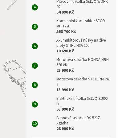
Pracovní tříkolka SELVO WORK
20
54 990 Kč
Komunální žací traktor SECO
MP 122D
568 700 Kč
Akumulátorové nůžky na živé
ploty STIHL HSA 100
10 690 Kč
Motorová sekačka HONDA HRN
536 VK
23 990 Kč
Motorová sekačka STIHL RM 248
T
13 990 Kč
Elektrická tříkolka SELVO 31000
Li
53 990 Kč
Bubnová sekačka DS-521Z
Agatha
28 990 Kč