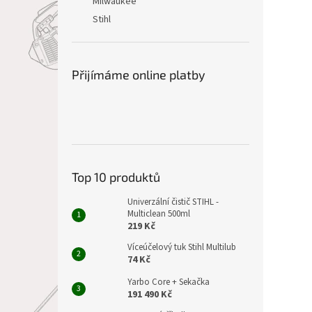
Milwaukee
Stihl
Přijímáme online platby
Top 10 produktů
Univerzální čistič STIHL -
Multiclean 500ml
219 Kč
Víceúčelový tuk Stihl Multilub
74 Kč
Yarbo Core + Sekačka
191 490 Kč