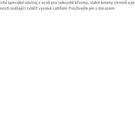
tní speciální nástroj z oceli pro sukovité křoviny, slabé kmeny stromů a jin
ností snášející zvlášť vysoké zatížení. Používejte jen s dorazem.