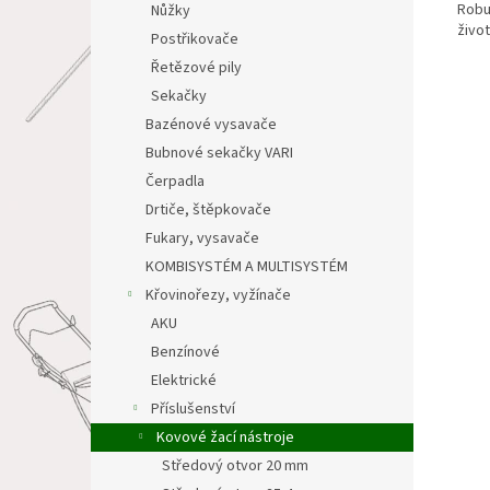
Robus
Nůžky
život
Postřikovače
Řetězové pily
Sekačky
Bazénové vysavače
Bubnové sekačky VARI
Čerpadla
Drtiče, štěpkovače
Fukary, vysavače
KOMBISYSTÉM A MULTISYSTÉM
Křovinořezy, vyžínače
AKU
Benzínové
Elektrické
Příslušenství
Kovové žací nástroje
Středový otvor 20 mm