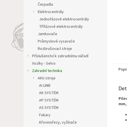
n
Čerpadla
e
Elektrocentrály
l
Jednofázové elektrocentrály
Třífázové elektrocentrály
Jamkovače
Průmyslové vysavače
Rozbrušovací stroje
Příslušenství k zahradnímu nářadí
Vozíky - Selvo
Popi
Zahradní technika
AKU stroje
AI LINIE
Det
AK SYSTÉM
Pilo
AP SYSTÉM
mm, 
AS SYSTÉM
Fukary
Křovinořezy, vyžínače