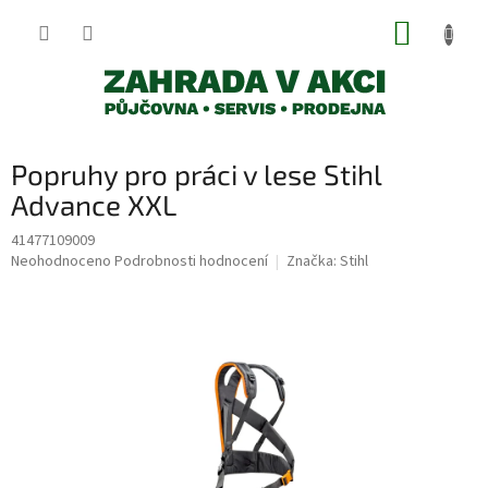
Přejít
NÁKUP
na
obsah
KOŠÍK
Popruhy pro práci v lese Stihl
Advance XXL
41477109009
Průměrné
Neohodnoceno
Podrobnosti hodnocení
Značka:
Stihl
hodnocení
produktu
je
0,0
z
5
hvězdiček.