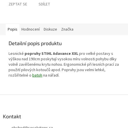
ZEPTAT SE
SDÍLET
Popis
Hodnocení
Diskuze
Značka
Detailní popis produktu
Lesnické
popruhy STIHL Adavance XXL
pro velké postavy s
výškou nad 190cm poskytují vysokou míru volnosti pohybu díky
volně zavěšenému krytu nohou. Ergonomické při lesních prací za
použití pilových kotoučů apod. Popruhy jsou velmi lehké,
rozšiřitelné o
batoh
na nářadí.
Z
á
p
a
Kontakt
t