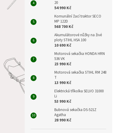
20
54 990 Kč
Komunální žací traktor SECO
MP 122D
568 700 Kč
Akumulátorové nůžky na živé
ploty STIHL HSA 100
10 690 Kč
Motorová sekačka HONDA HRN
536 VK
23 990 Kč
Motorová sekačka STIHL RM 248
T
13 990 Kč
Elektrická tříkolka SELVO 31000
Li
53 990 Kč
Bubnová sekačka DS-521Z
Agatha
28 990 Kč