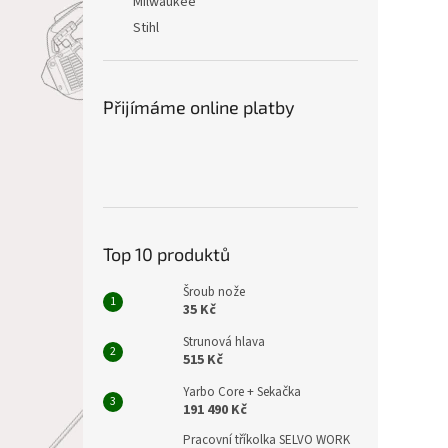
Milwaukee
Stihl
Přijímáme online platby
Top 10 produktů
Šroub nože
35 Kč
Strunová hlava
515 Kč
Yarbo Core + Sekačka
191 490 Kč
Pracovní tříkolka SELVO WORK