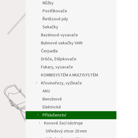
Nůžky
Postřikovače
Řetězové pily
Sekačky
Bazénové vysavače
Bubnové sekačky VARI
Čerpadla
Drtiče, štěpkovače
Fukary, vysavače
KOMBISYSTÉM A MULTISYSTÉM
Křovinořezy, vyžínače
AKU
Benzínové
Elektrické
Příslušenství
Kovové žací nástroje
Středový otvor 20 mm