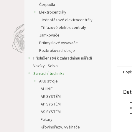
n
Čerpadla
e
Elektrocentrály
l
Jednofázové elektrocentrály
Třífázové elektrocentrály
Jamkovače
Průmyslové vysavače
Rozbrušovací stroje
Příslušenství k zahradnímu nářadí
Vozíky - Selvo
Popi
Zahradní technika
AKU stroje
AI LINIE
Det
AK SYSTÉM
AP SYSTÉM
AS SYSTÉM
Fukary
Křovinořezy, vyžínače