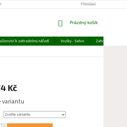
OBNÍCH ÚDAJŮ
ODSTOUPENÍ OD OBJEDNÁVKY
Přihlášení
REKLAMACE ZBOŽÍ
NÁKUPNÍ
Prázdný košík
KOŠÍK
lušenství k zahradnímu nářadí
Vozíky - Selvo
Zahradní technika
74 Kč
e variantu