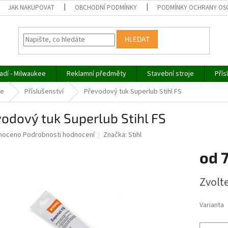
JAK NAKUPOVAT
OBCHODNÍ PODMÍNKY
PODMÍNKY OCHRANY OS
HLEDAT
adí - Milwaukee
Reklamní předměty
Stavební stroje
Přís
če
Příslušenství
Převodový tuk Superlub Stihl FS
odový tuk Superlub Stihl FS
né
noceno
Podrobnosti hodnocení
Značka:
Stihl
ní
od
u
Měrná
Zvolt
cena:
ek.
Varianta