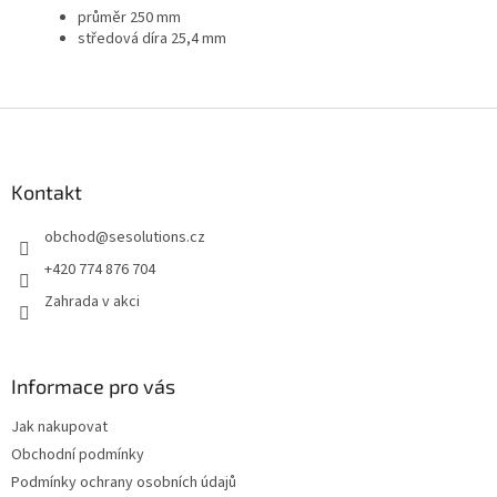
průměr 250 mm
středová díra 25,4 mm
Z
á
p
a
Kontakt
t
obchod
@
sesolutions.cz
í
+420 774 876 704
Zahrada v akci
Informace pro vás
Jak nakupovat
Obchodní podmínky
Podmínky ochrany osobních údajů