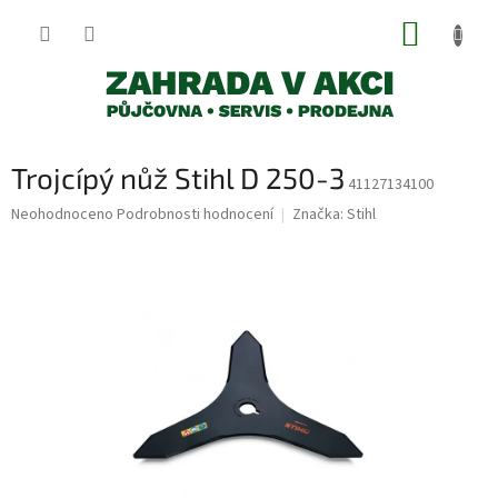
Přejít
NÁKUP
na
obsah
KOŠÍK
Trojcípý nůž Stihl D 250-3
41127134100
Průměrné
Neohodnoceno
Podrobnosti hodnocení
Značka:
Stihl
hodnocení
produktu
je
0,0
z
5
hvězdiček.