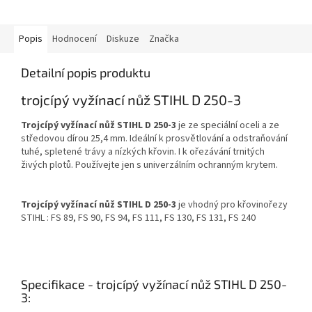
Popis
Hodnocení
Diskuze
Značka
Detailní popis produktu
trojcípý vyžínací nůž STIHL D 250-3
Trojcípý vyžínací nůž STIHL D 250-3
je ze speciální oceli a ze
středovou dírou 25,4 mm. Ideální k prosvětlování a odstraňování
tuhé, spletené trávy a nízkých křovin. I k ořezávání trnitých
živých plotů. Používejte jen s univerzálním ochranným krytem.
Trojcípý vyžínací nůž STIHL D 250-3
je vhodný pro křovinořezy
STIHL : FS 89, FS 90, FS 94, FS 111, FS 130, FS 131, FS 240
Specifikace - trojcípý vyžínací nůž STIHL D 250-
3: