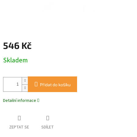
546 Kč
Měrná
Skladem
cena:
Přidat do košíku
Detailní informace
ZEPTAT SE
SDÍLET