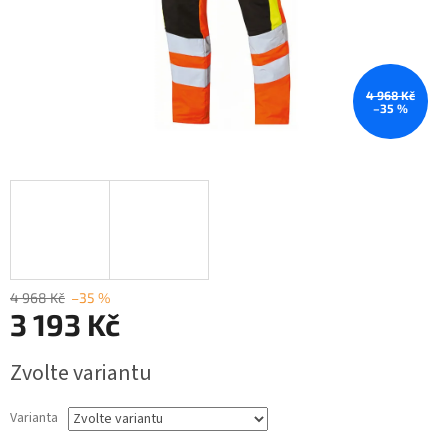
4 968 Kč
–35 %
4 968 Kč
–35 %
3 193 Kč
Měrná
Zvolte variantu
cena:
Varianta