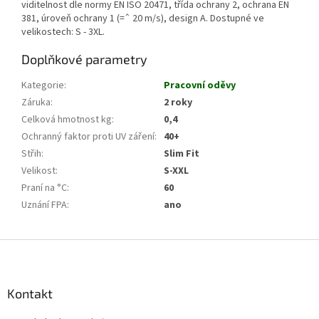
viditelnost dle normy EN ISO 20471, třída ochrany 2, ochrana EN
381, úroveň ochrany 1 (=ˆ 20 m/s), design A. Dostupné ve
velikostech: S - 3XL.
Doplňkové parametry
Kategorie
:
Pracovní oděvy
Záruka
:
2 roky
Celková hmotnost kg
:
0,4
Ochranný faktor proti UV záření
:
40+
Střih
:
Slim Fit
Velikost
:
S-XXL
Praní na °C
:
60
Uznání FPA
:
ano
Z
á
p
a
Kontakt
t