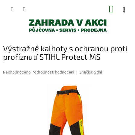
Přejít
NÁKUP
na
obsah
KOŠÍK
Výstražné kalhoty s ochranou proti
proříznutí STIHL Protect MS
Průměrné
Neohodnoceno
Podrobnosti hodnocení
Značka:
Stihl
hodnocení
produktu
je
0,0
z
5
hvězdiček.