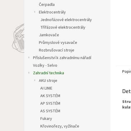
n
Čerpadla
e
Elektrocentrály
l
Jednofázové elektrocentrály
Třífázové elektrocentrály
Jamkovače
Průmyslové vysavače
Rozbrušovací stroje
Příslušenství k zahradnímu nářadí
Vozíky - Selvo
Popi
Zahradní technika
AKU stroje
AI LINIE
Det
AK SYSTÉM
Stru
AP SYSTÉM
kula
AS SYSTÉM
Fukary
Křovinořezy, vyžínače