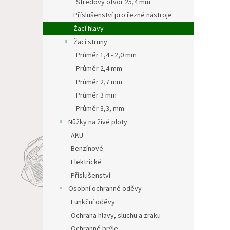
Středový otvor 25,4 mm
Příslušenství pro řezné nástroje
Žací hlavy
Žací struny
Průměr 1,4 - 2,0 mm
Průměr 2,4 mm
Průměr 2,7 mm
Průměr 3 mm
Průměr 3,3, mm
Nůžky na živé ploty
AKU
Benzínové
Elektrické
Příslušenství
Osobní ochranné oděvy
Funkční oděvy
Ochrana hlavy, sluchu a zraku
Ochranné brýle