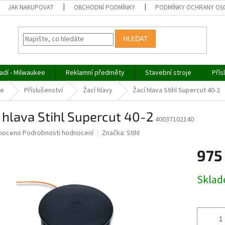
JAK NAKUPOVAT
OBCHODNÍ PODMÍNKY
PODMÍNKY OCHRANY OS
HLEDAT
adí - Milwaukee
Reklamní předměty
Stavební stroje
Přís
če
Příslušenství
Žací hlavy
Žací hlava Stihl Supercut 40-2
 hlava Stihl Supercut 40-2
40037102140
né
noceno
Podrobnosti hodnocení
Značka:
Stihl
ní
975
u
Měrná
Skla
cena:
ek.