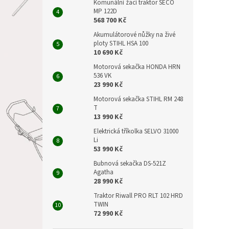
Komunální žací traktor SECO
MP 122D
568 700 Kč
Akumulátorové nůžky na živé
ploty STIHL HSA 100
10 690 Kč
Motorová sekačka HONDA HRN
536 VK
23 990 Kč
Motorová sekačka STIHL RM 248
T
13 990 Kč
Elektrická tříkolka SELVO 31000
Li
53 990 Kč
Bubnová sekačka DS-521Z
Agatha
28 990 Kč
Traktor Riwall PRO RLT 102 HRD
TWIN
72 990 Kč