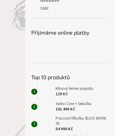
Milwaukee
Stihl
Přijímáme online platby
Top 10 produktů
Klínový řemen pojezdu
129 Kč
Yarbo Core + Sekačka
191 490 Kč
Pracovní tříkolka SELVO WORK
20
54 990 Kč