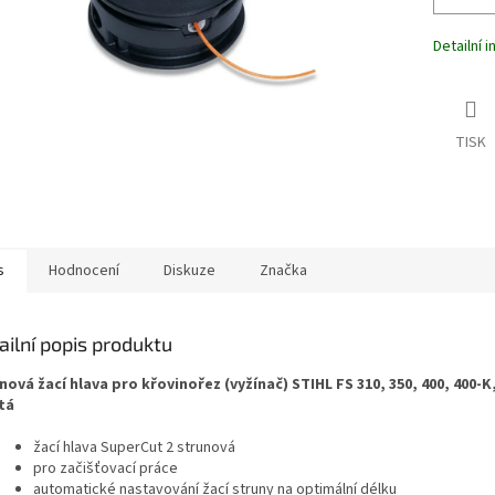
Detailní 
TISK
s
Hodnocení
Diskuze
Značka
ailní popis produktu
nová žací hlava pro křovinořez (vyžínač) STIHL
FS 310, 350, 400, 400-K
tá
žací hlava SuperCut 2 strunová
pro začišťovací práce
automatické nastavování žací struny na optimální délku