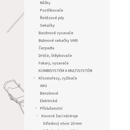
Nůžky
Postřikovače
Řetězové pily
Sekačky
Bazénové vysavače
Bubnové sekačky VARI
Čerpadla
Drtiče, štěpkovače
Fukary, vysavače
KOMBISYSTÉM A MULTISYSTÉM
Křovinořezy, vyžínače
AKU
Benzínové
Elektrické
Příslušenství
Kovové žací nástroje
Středový otvor 20 mm