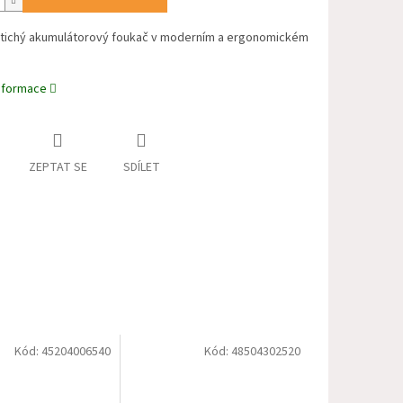
 tichý akumulátorový foukač v moderním a ergonomickém
informace
ZEPTAT SE
SDÍLET
Kód:
45204006540
Kód:
48504302520