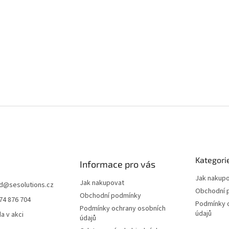
Kategori
Informace pro vás
Jak nakup
Jak nakupovat
d
@
sesolutions.cz
Obchodní 
Obchodní podmínky
74 876 704
Podmínky 
Podmínky ochrany osobních
údajů
a v akci
údajů