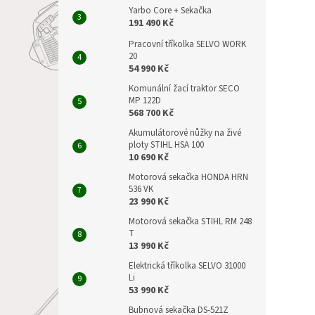
Yarbo Core + Sekačka
191 490 Kč
Pracovní tříkolka SELVO WORK
20
54 990 Kč
Komunální žací traktor SECO
MP 122D
568 700 Kč
Akumulátorové nůžky na živé
ploty STIHL HSA 100
10 690 Kč
Motorová sekačka HONDA HRN
536 VK
23 990 Kč
Motorová sekačka STIHL RM 248
T
13 990 Kč
Elektrická tříkolka SELVO 31000
Li
53 990 Kč
Bubnová sekačka DS-521Z