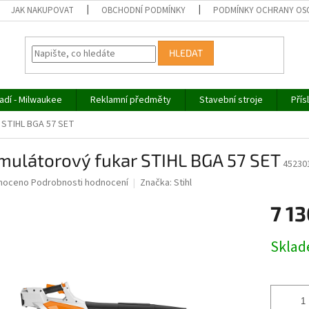
JAK NAKUPOVAT
OBCHODNÍ PODMÍNKY
PODMÍNKY OCHRANY OS
HLEDAT
adí - Milwaukee
Reklamní předměty
Stavební stroje
Přís
 STIHL BGA 57 SET
mulátorový fukar STIHL BGA 57 SET
45230
né
noceno
Podrobnosti hodnocení
Značka:
Stihl
ní
7 13
u
Měrná
Skla
cena:
ek.