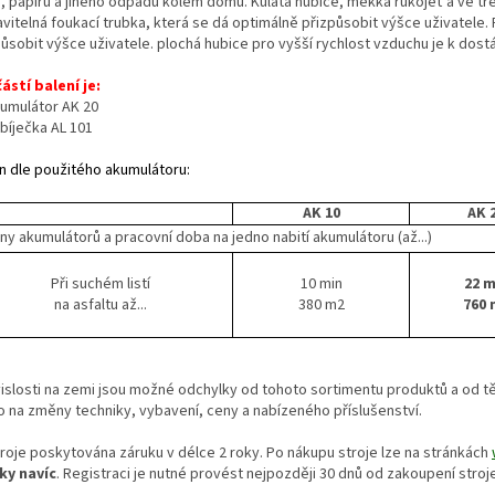
y, papíru a jiného odpadu kolem domu. Kulatá hubice, měkká rukojeť a ve t
avitelná foukací trubka, která se dá optimálně přizpůsobit výšce uživatele.
ůsobit výšce uživatele. plochá hubice pro vyšší rychlost vzduchu je k dostá
ástí balení je:
kumulátor AK 20
bíječka AL 101
n dle použitého akumulátoru:
AK 10
AK 
ny akumulátorů a pracovní doba na jedno nabití akumulátoru (až...)
Při suchém listí
10 min
22 m
na asfaltu až...
380 m2
760 
vislosti na zemi jsou možné odchylky od tohoto sortimentu produktů a od t
o na změny techniky, vybavení, ceny a nabízeného příslušenství.
troje poskytována záruku v délce 2 roky. Po nákupu stroje lze na stránkách
ky navíc
. Registraci je nutné provést nejpozději 30 dnů od zakoupení stroj