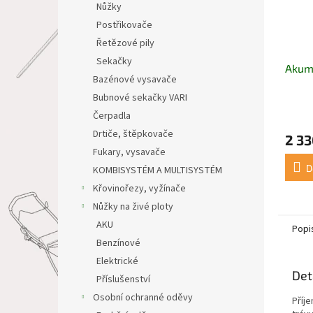
Nůžky
Postřikovače
Řetězové pily
Sekačky
Akumu
Bazénové vysavače
Bubnové sekačky VARI
Čerpadla
Drtiče, štěpkovače
2 33
Fukary, vysavače
D
KOMBISYSTÉM A MULTISYSTÉM
Křovinořezy, vyžínače
Nůžky na živé ploty
AKU
Popi
Benzínové
Elektrické
Det
Příslušenství
Osobní ochranné oděvy
Příj