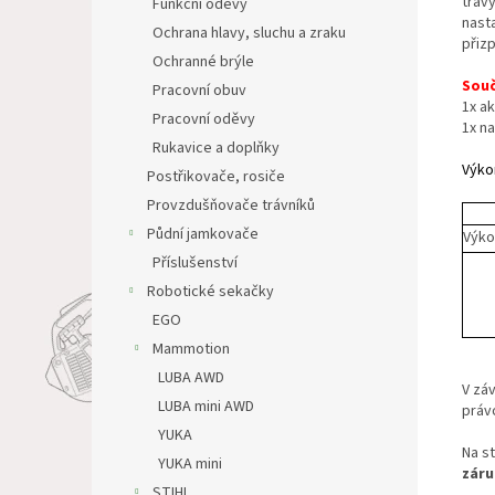
tráv
Funkční oděvy
nast
Ochrana hlavy, sluchu a zraku
přizp
Ochranné brýle
Souč
Pracovní obuv
1x a
Pracovní oděvy
1x na
Rukavice a doplňky
Výko
Postřikovače, rosiče
Provzdušňovače trávníků
Půdní jamkovače
Výko
Příslušenství
Robotické sekačky
EGO
Mammotion
LUBA AWD
V zá
LUBA mini AWD
práv
YUKA
Na s
YUKA mini
záru
STIHL