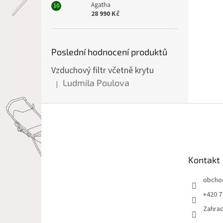
Agatha
28 990 Kč
Poslední hodnocení produktů
Vzduchový filtr včetně krytu
Ludmila Poulova
|
Hodnocení produktu je 5 z 5 hvězdiček.
Z
á
p
a
t
Kontakt
í
obcho
+420 7
Zahrad