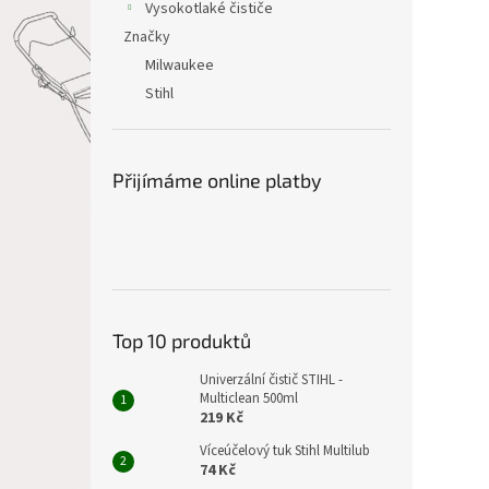
Vysokotlaké čističe
Značky
Milwaukee
Stihl
Přijímáme online platby
Top 10 produktů
Univerzální čistič STIHL -
Multiclean 500ml
219 Kč
Víceúčelový tuk Stihl Multilub
74 Kč