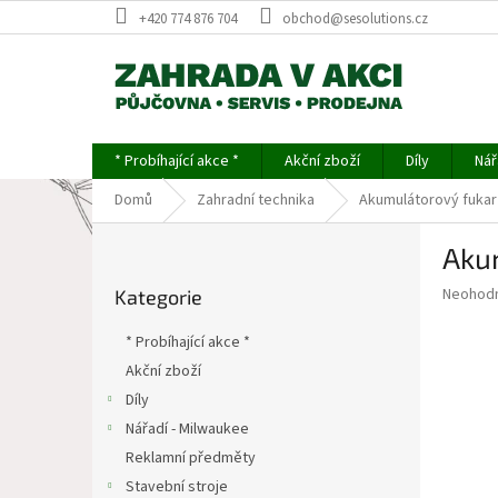
Přejít
+420 774 876 704
obchod@sesolutions.cz
na
obsah
* Probíhající akce *
Akční zboží
Díly
Nář
Domů
Zahradní technika
Akumulátorový fukar
P
Aku
o
Přeskočit
s
Průměr
Neohod
Kategorie
kategorie
t
hodnoce
r
produkt
* Probíhající akce *
a
je
Akční zboží
0,0
n
z
Díly
n
5
í
Nářadí - Milwaukee
hvězdič
p
Reklamní předměty
a
Stavební stroje