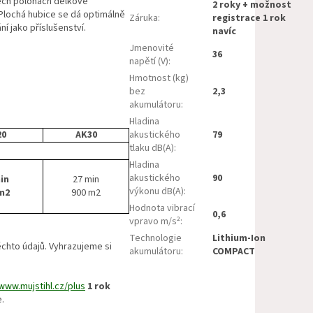
řech polohách délkově
2 roky + možnost
 Plochá hubice se dá optimálně
Záruka
:
registrace 1 rok
ní jako příslušenství.
navíc
Jmenovité
36
napětí (V)
:
Hmotnost (kg)
bez
2,3
akumulátoru
:
Hladina
20
AK30
akustického
79
tlaku dB(A)
:
Hladina
akustického
90
in
27 min
výkonu dB(A)
:
m2
900 m2
Hodnota vibrací
0,6
vpravo m/s²
:
Technologie
Lithium-Ion
ěchto údajů. Vyhrazujeme si
akumulátoru
:
COMPACT
www.mujstihl.cz/plus
1 rok
e.