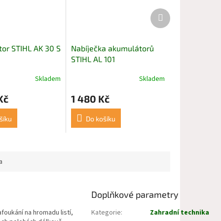
Další
produkt
or STIHL AK 30 S
Nabíječka akumulátorů
STIHL AL 101
Skladem
Skladem
Kč
1 480 Kč
šíku
Do košíku
a
Doplňkové parametry
oukání na hromadu listí,
Kategorie
:
Zahradní technika