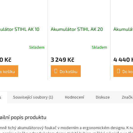
látor STIHL AK 10
Akumulátor STIHL AK 20
Akumulát
Skladem
Skladem
0 Kč
3 249 Kč
4 440 
o košíku
Do košíku
Do ko
s
Související soubory (1)
Hodnocení
Diskuze
Značk
ailní popis produktu
emně tichý akumulátorový foukač v moderním a ergonomickém designu. K naf