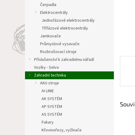
n
Čerpadla
e
Elektrocentrály
l
Jednofázové elektrocentrály
Třífázové elektrocentrály
Jamkovače
Průmyslové vysavače
Rozbrušovací stroje
Příslušenství k zahradnímu nářadí
Vozíky - Selvo
Zahradní technika
AKU stroje
AI LINIE
AK SYSTÉM
Souvi
AP SYSTÉM
AS SYSTÉM
Fukary
Křovinořezy, vyžínače