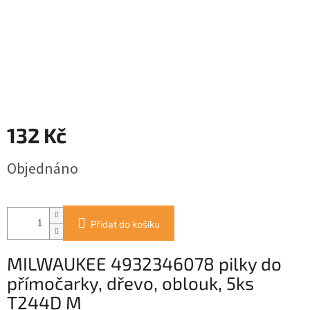
132 Kč
Měrná
Objednáno
cena:
Přidat do košíku
MILWAUKEE 4932346078 pilky do
přímočarky, dřevo, oblouk, 5ks
T244D M