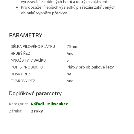
vyřezávání zaoblených tvarů a ostrých zakřivení.
Pro dosažení lepších výsledků při řezání zakřivených
oblouků vypněte předkyv.
PARAMETRY
DÉLKA PILOVÉHO PLÁTKU
75 mm
HRUBÝ ŘEZ
Ano
MNOŽSTVÍ V BALÍKU
5
POPIS PRODUKTU
Plátky pro obloukové řezy
ROVNÝ ŘEZ
Ne
TVAROVÝ ŘEZ
Ano
Doplňkové parametry
Kategorie
:
Nářadí - Milwaukee
Záruka
:
2 roky
Z