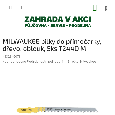
Přejít
NÁKUP
na
obsah
KOŠÍK
MILWAUKEE pilky do přímočarky,
dřevo, oblouk, 5ks T244D M
4932346078
Průměrné
Neohodnoceno
Podrobnosti hodnocení
Značka:
Milwaukee
hodnocení
produktu
je
0,0
z
5
hvězdiček.