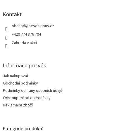
á
p
a
Kontakt
t
obchod
@
sesolutions.cz
í
+420 774 876 704
Zahrada v akci
Informace pro vás
Jak nakupovat
Obchodní podmínky
Podmínky ochrany osobních údajů
Odstoupení od objednávky
Reklamace zboží
Kategorie produktů