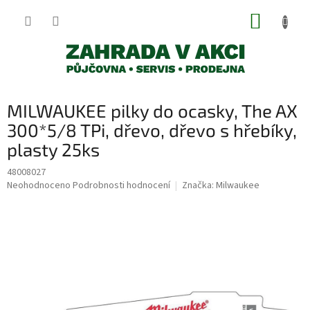
Přejít
NÁKUP
na
obsah
KOŠÍK
MILWAUKEE pilky do ocasky, The AX
300*5/8 TPi, dřevo, dřevo s hřebíky,
plasty 25ks
48008027
Průměrné
Neohodnoceno
Podrobnosti hodnocení
Značka:
Milwaukee
hodnocení
produktu
je
0,0
z
5
hvězdiček.