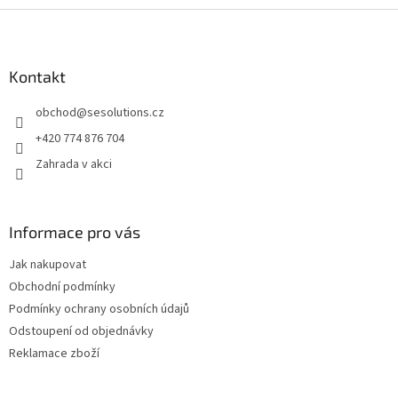
Z
á
p
a
Kontakt
t
obchod
@
sesolutions.cz
í
+420 774 876 704
Zahrada v akci
Informace pro vás
Jak nakupovat
Obchodní podmínky
Podmínky ochrany osobních údajů
Odstoupení od objednávky
Reklamace zboží