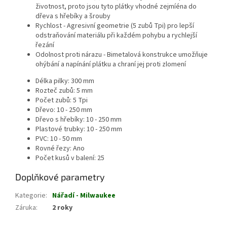
životnost, proto jsou tyto plátky vhodné zejmíéna do
dřeva s hřebíky a šrouby
Rychlost - Agresivní geometrie (5 zubů Tpi) pro lepší
odstraňování materiálu při každém pohybu a rychlejší
řezání
Odolnost proti nárazu - Bimetalová konstrukce umožňuje
ohýbání a napínání plátku a chraní jej proti zlomení
Délka pilky: 300 mm
Rozteč zubů: 5 mm
Počet zubů: 5 Tpi
Dřevo: 10 - 250 mm
Dřevo s hřebíky: 10 - 250 mm
Plastové trubky: 10 - 250 mm
PVC: 10 - 50 mm
Rovné řezy: Ano
Počet kusů v balení: 25
Doplňkové parametry
Kategorie
:
Nářadí - Milwaukee
Záruka
:
2 roky