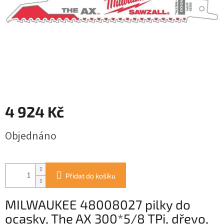
4 924 Kč
Měrná
Objednáno
cena:
Přidat do košíku
MILWAUKEE 48008027 pilky do
ocasky, The AX 300*5/8 TPi, dřevo,