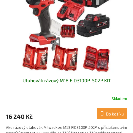
Utahovák rázový M18 FID3100P-502P KIT
Skladem
Do košíku
16 240 Kč
Aku rázový utahovák Milwaukee M18 FID3100P-502P s příslušenstvím