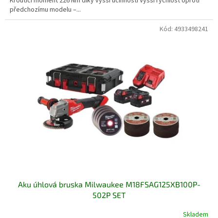
Kroutící moment 226 Nm díky vyšší účinnosti Vyšší rychlost oproti
předchozímu modelu –...
Kód:
4933498241
Aku úhlová bruska Milwaukee M18FSAG125XB100P-
502P SET
Skladem