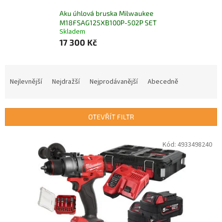
Aku úhlová bruska Milwaukee
M18FSAG125XB100P-502P SET
Skladem
17 300 Kč
Ř
a
Nejlevnější
Nejdražší
Nejprodávanější
Abecedně
z
e
n
OTEVŘÍT FILTR
í
p
V
Kód:
4933498240
r
ý
o
p
d
i
u
s
k
p
t
r
ů
o