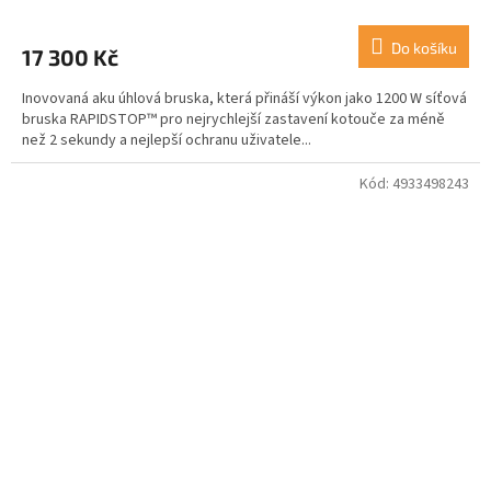
Do košíku
17 300 Kč
Inovovaná aku úhlová bruska, která přináší výkon jako 1200 W síťová
bruska RAPIDSTOP™ pro nejrychlejší zastavení kotouče za méně
než 2 sekundy a nejlepší ochranu uživatele...
Kód:
4933498243