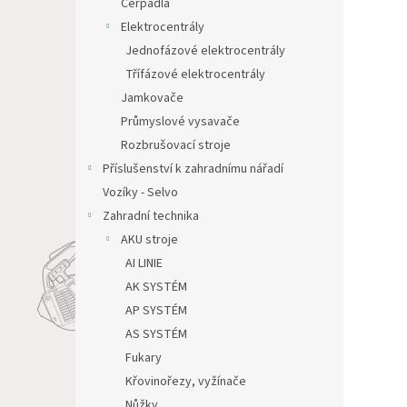
Čerpadla
Elektrocentrály
Jednofázové elektrocentrály
Třífázové elektrocentrály
Jamkovače
Průmyslové vysavače
Rozbrušovací stroje
Příslušenství k zahradnímu nářadí
Vozíky - Selvo
Zahradní technika
AKU stroje
AI LINIE
AK SYSTÉM
AP SYSTÉM
AS SYSTÉM
Fukary
Křovinořezy, vyžínače
Nůžky