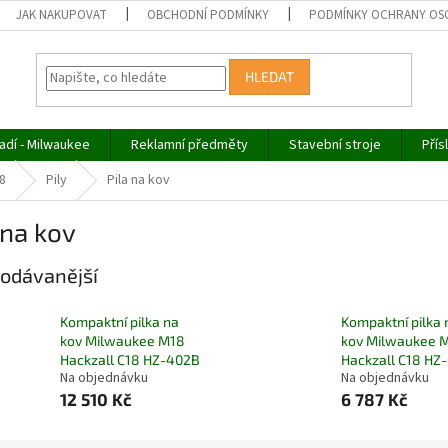
JAK NAKUPOVAT
OBCHODNÍ PODMÍNKY
PODMÍNKY OCHRANY OS
HLEDAT
adí - Milwaukee
Reklamní předměty
Stavební stroje
Přís
8
Pily
Pila na kov
 na kov
odávanější
Kompaktní pilka na
Kompaktní pilka 
kov Milwaukee M18
kov Milwaukee 
Hackzall C18 HZ-402B
Hackzall C18 HZ
Na objednávku
Na objednávku
12 510 Kč
6 787 Kč