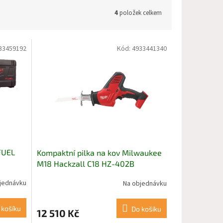
4
položek celkem
33459192
Kód:
4933441340
FUEL
Kompaktní pilka na kov Milwaukee
M18 Hackzall C18 HZ-402B
jednávku
Na objednávku
 košíku
Do košíku
12 510 Kč