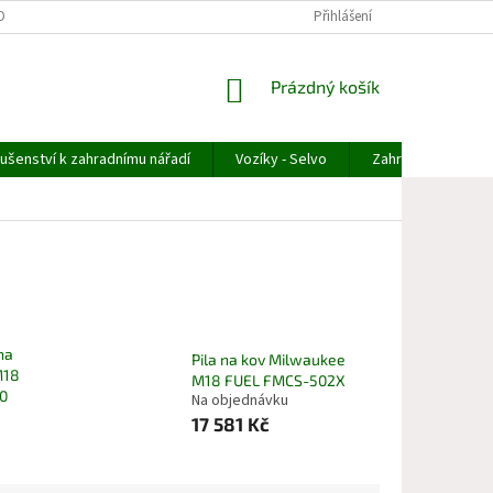
OBNÍCH ÚDAJŮ
ODSTOUPENÍ OD OBJEDNÁVKY
Přihlášení
REKLAMACE ZBOŽÍ
NÁKUPNÍ
Prázdný košík
KOŠÍK
lušenství k zahradnímu nářadí
Vozíky - Selvo
Zahradní technika
na
Pila na kov Milwaukee
M18
M18 FUEL FMCS-502X
-0
Na objednávku
17 581 Kč