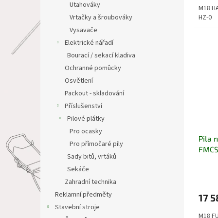
Utahováky
M18 HA
HZ-0
Vrtačky a šroubováky
Vysavače
Elektrické nářadí
Bourací / sekací kladiva
Ochranné pomůcky
Osvětlení
Packout - skladování
Příslušenství
Pilové plátky
Pro ocasky
Pila 
Pro přímočaré pily
FMCS
Sady bitů, vrtáků
Sekáče
Zahradní technika
Reklamní předměty
17 5
Stavební stroje
M18 FU