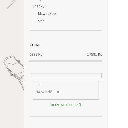
Značky
Milwaukee
Stihl
Cena
6787
Kč
17581
Kč
Na skladě
0
ROZBALIT FILTR