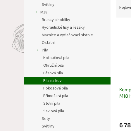
Ř
n
Svítilny
a
e
Nejlev
M18
z
l
e
Brusky a hoblíky
V
n
Hydraulické lisy a řezáky
ý
í
Maznice a vytlačovací pistole
p
p
Ostatní
i
r
Pily
s
o
p
Kotoučová pila
d
r
u
Okružní pila
o
k
Pásová pila
d
t
Pila na kov
u
ů
Pokosová pila
Kompa
k
M18 H
Přímočará pila
t
ů
Stolní pila
Šavlová pila
Sety
6 78
Svítilny