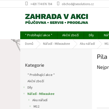
Přejít
+420 774 876 704
obchod@sesolutions.cz
na
obsah
* Probíhající akce *
Akční zboží
Díly
Nář
Domů
Nářadí - Milwaukee
Aku nářadí
M1
P
Pila
o
Přeskočit
s
Kategorie
kategorie
Nejpr
t
r
* Probíhající akce *
a
Akční zboží
n
Díly
n
í
Nářadí - Milwaukee
p
Aku nářadí
a
M12