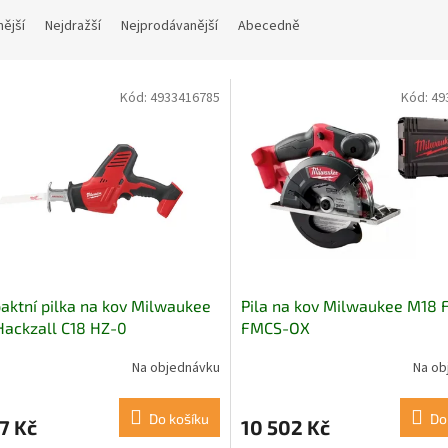
nější
Nejdražší
Nejprodávanější
Abecedně
Kód:
4933416785
Kód:
49
ktní pilka na kov Milwaukee
Pila na kov Milwaukee M18 
ackzall C18 HZ-0
FMCS-OX
Na objednávku
Na ob
Do košíku
Do
7 Kč
10 502 Kč