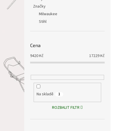
Značky
Milwaukee
Stihl
Cena
9420
Kč
17229
Kč
Na skladě
1
ROZBALIT FILTR