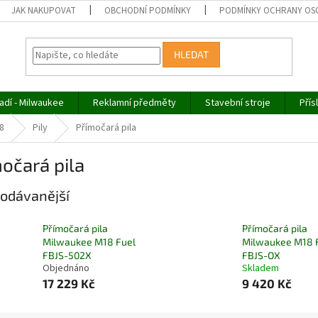
JAK NAKUPOVAT
OBCHODNÍ PODMÍNKY
PODMÍNKY OCHRANY OS
HLEDAT
adí - Milwaukee
Reklamní předměty
Stavební stroje
Přís
8
Pily
Přímočará pila
očará pila
odávanější
Přímočará pila
Přímočará pila
Milwaukee M18 Fuel
Milwaukee M18 
FBJS-502X
FBJS-OX
Objednáno
Skladem
17 229 Kč
9 420 Kč