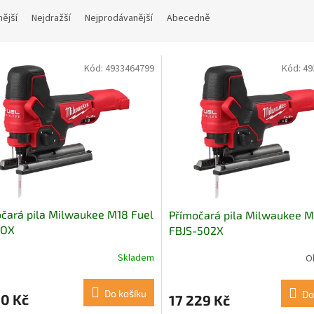
nější
Nejdražší
Nejprodávanější
Abecedně
Kód:
4933464799
Kód:
49
čará pila Milwaukee M18 Fuel
Přímočará pila Milwaukee M
-OX
FBJS-502X
Skladem
O
Do košíku
Do
20 Kč
17 229 Kč