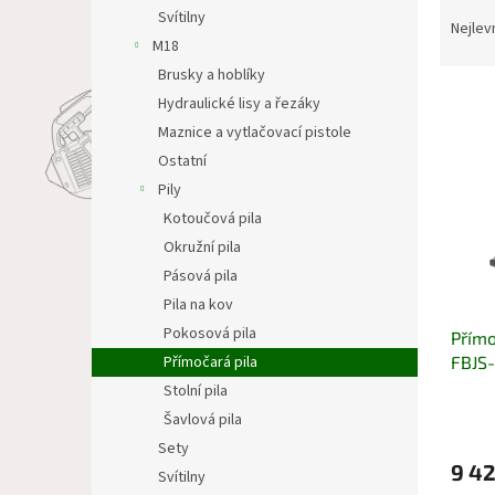
Ř
n
Svítilny
a
e
Nejlev
M18
z
l
e
Brusky a hoblíky
V
n
Hydraulické lisy a řezáky
ý
í
Maznice a vytlačovací pistole
p
p
Ostatní
i
r
Pily
s
o
p
Kotoučová pila
d
r
u
Okružní pila
o
k
Pásová pila
d
t
Pila na kov
u
ů
Pokosová pila
Přímo
k
FBJS
Přímočará pila
t
ů
Stolní pila
Šavlová pila
Sety
9 4
Svítilny