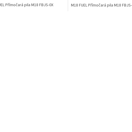
EL Přímočará pila M18 FBJS-0X
M18 FUEL Přímočará pila M18 FBJS
O
v
l
á
d
a
c
í
p
r
v
k
y
v
ý
p
i
s
u