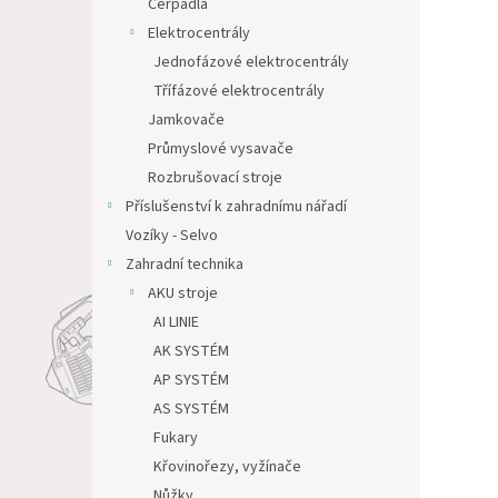
Čerpadla
Elektrocentrály
Jednofázové elektrocentrály
Třífázové elektrocentrály
Jamkovače
Průmyslové vysavače
Rozbrušovací stroje
Příslušenství k zahradnímu nářadí
Vozíky - Selvo
Zahradní technika
AKU stroje
AI LINIE
AK SYSTÉM
AP SYSTÉM
AS SYSTÉM
Fukary
Křovinořezy, vyžínače
Nůžky