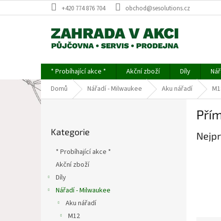
Přejít
+420 774 876 704
obchod@sesolutions.cz
na
obsah
* Probíhající akce *
Akční zboží
Díly
Nář
Domů
Nářadí - Milwaukee
Aku nářadí
M1
P
Přím
o
Přeskočit
s
Kategorie
kategorie
Nejpr
t
r
* Probíhající akce *
a
Akční zboží
n
Díly
n
í
Nářadí - Milwaukee
p
Aku nářadí
a
M12