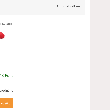
2
položek celkem
33464800
18 Fuel
bjednáno
 košíku