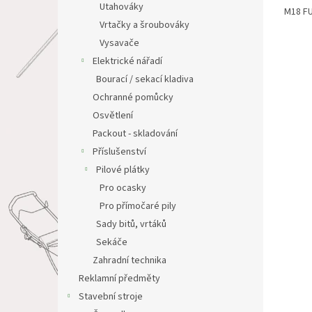
Utahováky
M18 FU
Vrtačky a šroubováky
Vysavače
Elektrické nářadí
Bourací / sekací kladiva
Ochranné pomůcky
Osvětlení
Packout - skladování
Příslušenství
Pilové plátky
Pro ocasky
Pro přímočaré pily
Sady bitů, vrtáků
Sekáče
Zahradní technika
Reklamní předměty
Stavební stroje