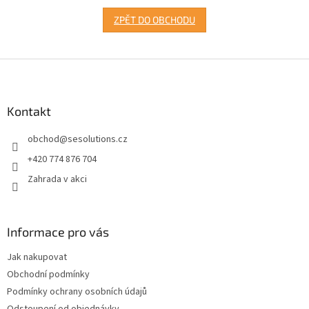
ZPĚT DO OBCHODU
Z
á
p
a
Kontakt
t
obchod
@
sesolutions.cz
í
+420 774 876 704
Zahrada v akci
Informace pro vás
Jak nakupovat
Obchodní podmínky
Podmínky ochrany osobních údajů