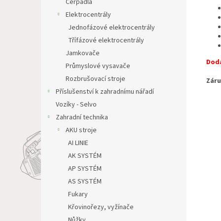
Čerpadla
Elektrocentrály
Jednofázové elektrocentrály
Třífázové elektrocentrály
Jamkovače
Dodá
Průmyslové vysavače
Rozbrušovací stroje
Záru
Příslušenství k zahradnímu nářadí
Vozíky - Selvo
Zahradní technika
AKU stroje
AI LINIE
AK SYSTÉM
AP SYSTÉM
AS SYSTÉM
Fukary
Křovinořezy, vyžínače
Nůžky