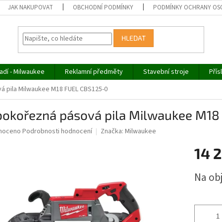
JAK NAKUPOVAT
OBCHODNÍ PODMÍNKY
PODMÍNKY OCHRANY OS
HLEDAT
adí - Milwaukee
Reklamní předměty
Stavební stroje
Přís
á pila Milwaukee M18 FUEL CBS125-0
bokořezná pásová pila Milwaukee M18
né
noceno
Podrobnosti hodnocení
Značka:
Milwaukee
ní
14 
u
Měrná
Na ob
cena:
ek.