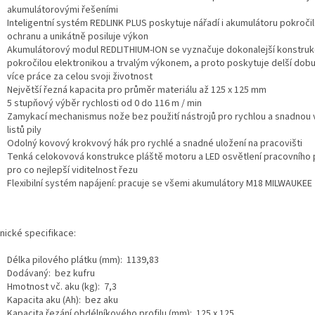
akumulátorovými řešeními
Inteligentní systém REDLINK PLUS poskytuje nářadí i akumulátoru pokročilo
ochranu a unikátně posiluje výkon
Akumulátorový modul REDLITHIUM‑ION se vyznačuje dokonalejší konstruk
pokročilou elektronikou a trvalým výkonem, a proto poskytuje delší dob
více práce za celou svoji životnost
Největší řezná kapacita pro průměr materiálu až 125 x 125 mm
5 stupňový výběr rychlosti od 0 do 116 m / min
Zamykací mechanismus nože bez použití nástrojů pro rychlou a snadnou
listů pily
Odolný kovový krokvový hák pro rychlé a snadné uložení na pracovišti
Tenká celokovová konstrukce pláště motoru a LED osvětlení pracovního
pro co nejlepší viditelnost řezu
Flexibilní systém napájení: pracuje se všemi akumulátory M18 MILWAUKEE
nické specifikace:
Délka pilového plátku (mm): 1139,83
Dodávaný: bez kufru
Hmotnost vč. aku (kg): 7,3
Kapacita aku (Ah): bez aku
Kapacita řezání obdélníkového profilu (mm): 125 x 125