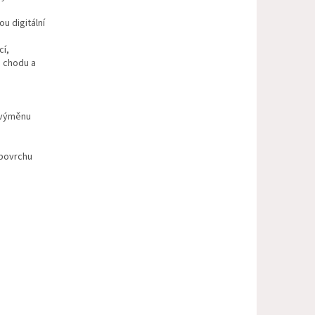
u digitální
cí,
u chodu a
 výměnu
 povrchu