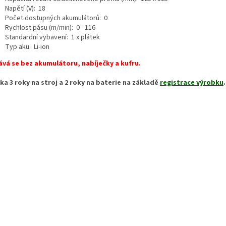
Napětí (V): 18
Počet dostupných akumulátorů: 0
Rychlost pásu (m/min): 0 - 116
Standardní vybavení: 1 x plátek
Typ aku: Li-ion
vá se bez akumulátoru, nabíječky a kufru.
ka 3 roky na stroj a 2 roky na baterie na základě
registrace výrobku