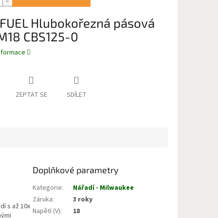
FUEL Hlubokořezná pásová
 M18 CBS125-0
informace
ZEPTAT SE
SDÍLET
Doplňkové parametry
Kategorie
:
Nářadí - Milwaukee
Záruka
:
3 roky
í s až 10x
Napětí (V)
:
18
nými