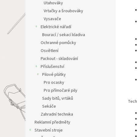
Utahováky
Vrtačky a šroubováky
Vysavače
Elektrické nářadí
Bourací / sekací kladiva
Ochranné pomůcky
Osvětlení
Packout - skladování
Příslušenství
Pilové plátky
Pro ocasky
Pro přímočaré pily
Sady bitů, vrtáků
Tech
Sekáče
Zahradní technika
Reklamní předměty
Stavební stroje