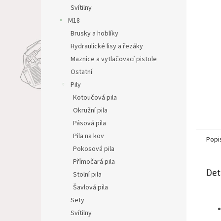
n
Svítilny
e
M18
l
Brusky a hoblíky
Hydraulické lisy a řezáky
Maznice a vytlačovací pistole
Ostatní
Pily
Kotoučová pila
Okružní pila
Pásová pila
Pila na kov
Popi
Pokosová pila
Přímočará pila
Det
Stolní pila
Šavlová pila
Sety
Svítilny