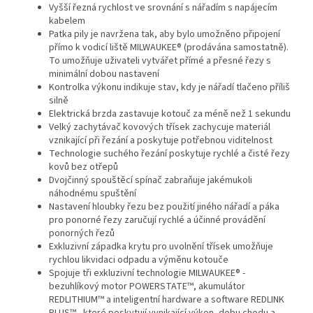
Vyšší řezná rychlost ve srovnání s nářadím s napájecím
kabelem
Patka pily je navržena tak, aby bylo umožněno připojení
přímo k vodicí liště MILWAUKEE® (prodávána samostatně).
To umožňuje uživateli vytvářet přímé a přesné řezy s
minimální dobou nastavení
Kontrolka výkonu indikuje stav, kdy je nářadí tlačeno příliš
silně
Elektrická brzda zastavuje kotouč za méně než 1 sekundu
Velký zachytávač kovových třísek zachycuje materiál
vznikající při řezání a poskytuje potřebnou viditelnost
Technologie suchého řezání poskytuje rychlé a čisté řezy
kovů bez otřepů
Dvojčinný spouštěcí spínač zabraňuje jakémukoli
náhodnému spuštění
Nastavení hloubky řezu bez použití jiného nářadí a páka
pro ponorné řezy zaručují rychlé a účinné provádění
ponorných řezů
Exkluzivní západka krytu pro uvolnění třísek umožňuje
rychlou likvidaci odpadu a výměnu kotouče
Spojuje tři exkluzivní technologie MILWAUKEE® -
bezuhlíkový motor POWERSTATE™, akumulátor
REDLITHIUM™ a inteligentní hardware a software REDLINK