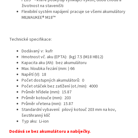
PLUS™ - které poskytují vynikající výkon, dobu chodu a
životnost na staveništi
Flexibilní systém napájení: pracuje se všemi akumulátory
MILWAUKEE® M18™
Technické specifikace:
Dodávaný v: kufr
Hmotnost vč. aku (EPTA): (kg) 7.5 (M18 HB12)
Kapacita aku (Ah): bez akumulátoru
Max. hloubka řezání (mm: ) 66
Napětí (V): 18
Počet dostupných akumulátorů: 0
Počet otáček bez zatížení (ot./min): 4000
Průměr hřídele (mm): 15.87
Průměr kotouče (mm): 203
Průměr vřetena (mm): 15.87
Standardní vybavení: pilový kotouč 203 mm na kov,
šestihranný klíč
Typ aku: Li-ion
Dodává se bez akumulátoru a nabíječky.