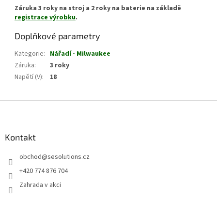
Záruka 3 roky na stroj a 2 roky na baterie na základě
registrace výrobku
.
Doplňkové parametry
Kategorie
:
Nářadí - Milwaukee
Záruka
:
3 roky
Napětí (V)
:
18
Z
á
p
a
Kontakt
t
obchod
@
sesolutions.cz
í
+420 774 876 704
Zahrada v akci