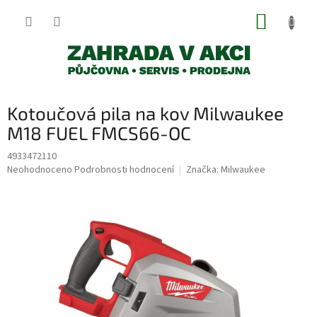
Přejít
NÁKUP
na
obsah
KOŠÍK
Kotoučová pila na kov Milwaukee
M18 FUEL FMCS66-OC
4933472110
Průměrné
Neohodnoceno
Podrobnosti hodnocení
Značka:
Milwaukee
hodnocení
produktu
je
0,0
z
5
hvězdiček.