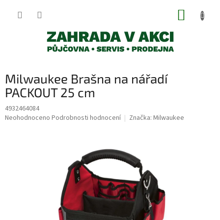
Přejít
NÁKUP
na
obsah
KOŠÍK
Milwaukee Brašna na nářadí
PACKOUT 25 cm
4932464084
Průměrné
Neohodnoceno
Podrobnosti hodnocení
Značka:
Milwaukee
hodnocení
produktu
je
0,0
z
5
hvězdiček.