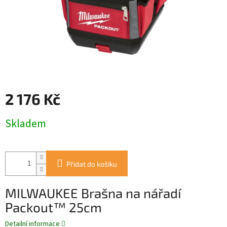
2 176 Kč
Měrná
Skladem
cena:
Přidat do košíku
MILWAUKEE Brašna na nářadí
Packout™ 25cm
Detailní informace