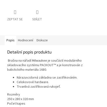
ZEPTAT SE
SDÍLET
Popis
Hodnocení
Diskuze
Detailní popis produktu
Brašna na nářadí Milwaukee je součástí modulárního
skladovacího systému PACKOUT™ a je konstruován z
balistického materiálu 1680.
Nárazuvzdorná základna se zastřikováním.
Celokovové hardware.
Trvanlivá zastřikovaná rukojeť.
Rozměry
250 x 280 x 320 mm
Počet kapes