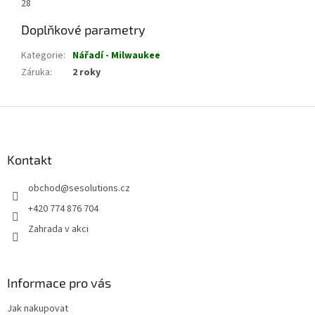
28
Doplňkové parametry
Kategorie
:
Nářadí - Milwaukee
Záruka
:
2 roky
Z
á
p
a
Kontakt
t
obchod
@
sesolutions.cz
í
+420 774 876 704
Zahrada v akci
Informace pro vás
Jak nakupovat