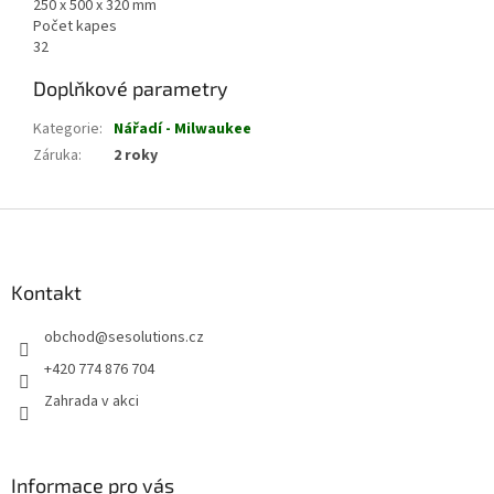
250 x 500 x 320 mm
Počet kapes
32
Doplňkové parametry
Kategorie
:
Nářadí - Milwaukee
Záruka
:
2 roky
Z
á
p
a
Kontakt
t
obchod
@
sesolutions.cz
í
+420 774 876 704
Zahrada v akci
Informace pro vás