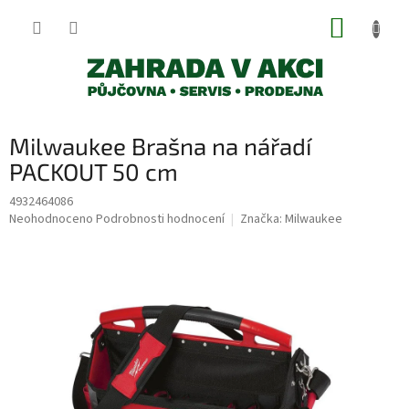
Přejít
NÁKUP
na
obsah
KOŠÍK
Milwaukee Brašna na nářadí
PACKOUT 50 cm
4932464086
Průměrné
Neohodnoceno
Podrobnosti hodnocení
Značka:
Milwaukee
hodnocení
produktu
je
0,0
z
5
hvězdiček.