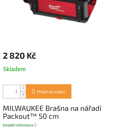
2 820 Kč
Měrná
Skladem
cena:
Přidat do košíku
MILWAUKEE Brašna na nářadí
Packout™ 50 cm
Detailní informace