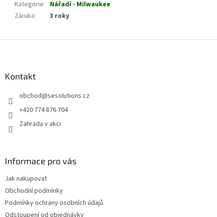
Kategorie
:
Nářadí - Milwaukee
Záruka
:
3 roky
Z
á
p
a
Kontakt
t
obchod
@
sesolutions.cz
í
+420 774 876 704
Zahrada v akci
Informace pro vás
Jak nakupovat
Obchodní podmínky
Podmínky ochrany osobních údajů
Odstoupení od objednávky