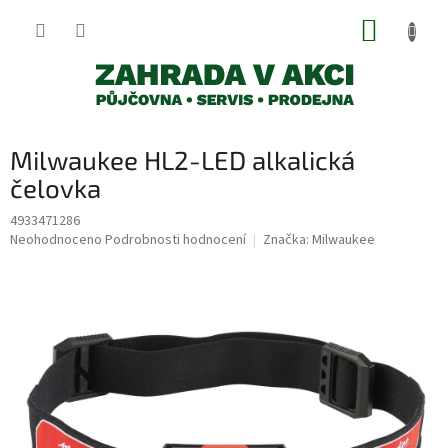
Přejít
NÁKUP
na
obsah
KOŠÍK
Milwaukee HL2-LED alkalická
čelovka
4933471286
Průměrné
Neohodnoceno
Podrobnosti hodnocení
Značka:
Milwaukee
hodnocení
produktu
je
0,0
z
5
hvězdiček.