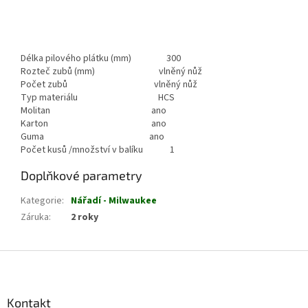
Délka pilového plátku (mm) 300
Rozteč zubů (mm) vlněný nůž
Počet zubů vlněný nůž
Typ materiálu HCS
Molitan ano
Karton ano
Guma ano
Počet kusů /množství v balíku 1
Doplňkové parametry
Kategorie
:
Nářadí - Milwaukee
Záruka
:
2 roky
Z
á
p
a
Kontakt