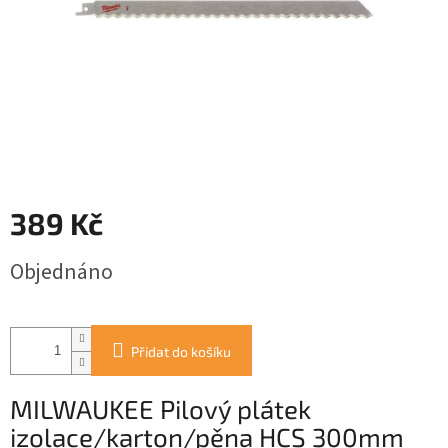
389 Kč
Měrná
Objednáno
cena:
Přidat do košíku
MILWAUKEE Pilový plátek
izolace/karton/pěna HCS 300mm