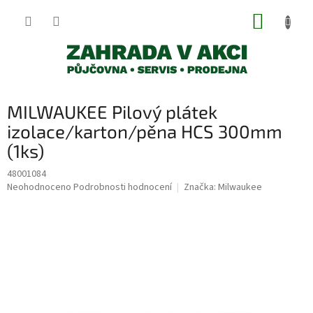
Přejít
NÁKUP
na
obsah
KOŠÍK
MILWAUKEE Pilový plátek
izolace/karton/pěna HCS 300mm
(1ks)
48001084
Průměrné
Neohodnoceno
Podrobnosti hodnocení
Značka:
Milwaukee
hodnocení
produktu
je
0,0
z
5
hvězdiček.