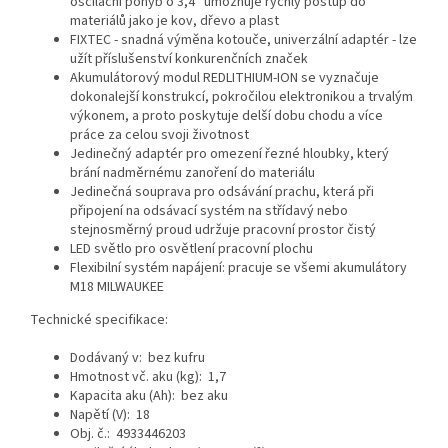
oscilační pohyb o 3,4° umožňuje rychlý postup do
materiálů jako je kov, dřevo a plast
FIXTEC - snadná výměna kotouče, univerzální adaptér - lze
užít příslušenství konkurenčních značek
Akumulátorový modul REDLITHIUM‑ION se vyznačuje
dokonalejší konstrukcí, pokročilou elektronikou a trvalým
výkonem, a proto poskytuje delší dobu chodu a více
práce za celou svoji životnost
Jedinečný adaptér pro omezení řezné hloubky, který
brání nadměrnému zanoření do materiálu
Jedinečná souprava pro odsávání prachu, která při
připojení na odsávací systém na střídavý nebo
stejnosměrný proud udržuje pracovní prostor čistý
LED světlo pro osvětlení pracovní plochu
Flexibilní systém napájení: pracuje se všemi akumulátory
M18 MILWAUKEE
Technické specifikace:
Dodávaný v: bez kufru
Hmotnost vč. aku (kg): 1,7
Kapacita aku (Ah): bez aku
Napětí (V): 18
Obj. č.: 4933446203