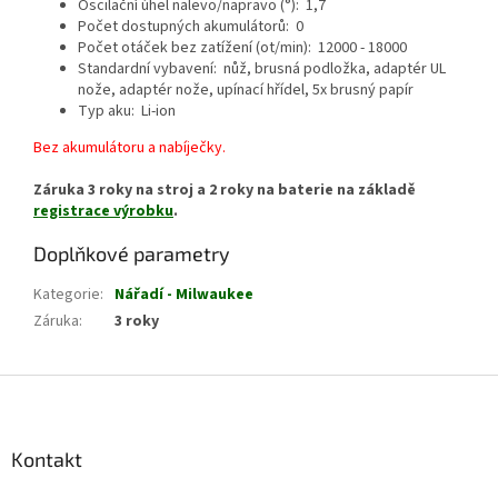
Oscilační úhel nalevo/napravo (°): 1,7
Počet dostupných akumulátorů: 0
Počet otáček bez zatížení (ot/min): 12000 - 18000
Standardní vybavení: nůž, brusná podložka, adaptér UL
nože, adaptér nože, upínací hřídel, 5x brusný papír
Typ aku: Li-ion
Bez akumulátoru a nabíječky.
Záruka 3 roky na stroj a 2 roky na baterie na základě
registrace výrobku
.
Doplňkové parametry
Kategorie
:
Nářadí - Milwaukee
Záruka
:
3 roky
Z
á
p
a
Kontakt
t