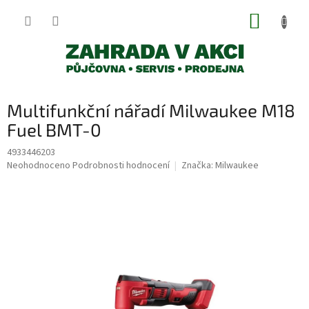
Přejít
NÁKUP
na
obsah
KOŠÍK
Multifunkční nářadí Milwaukee M18
Fuel BMT-0
4933446203
Průměrné
Neohodnoceno
Podrobnosti hodnocení
Značka:
Milwaukee
hodnocení
produktu
je
0,0
z
5
hvězdiček.