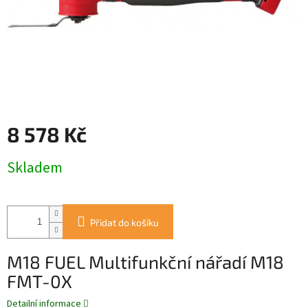
8 578 Kč
Měrná
Skladem
cena:
Přidat do košíku
M18 FUEL Multifunkční nářadí M18
FMT-0X
Detailní informace