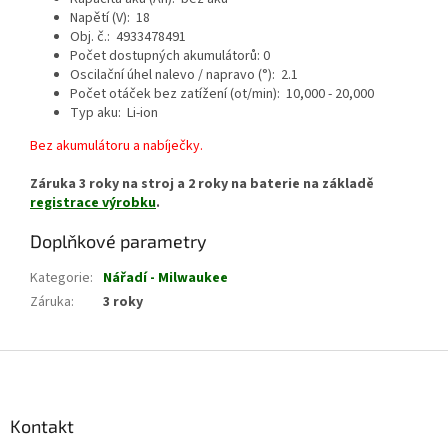
Napětí (V): 18
Obj. č.: 4933478491
Počet dostupných akumulátorů: 0
Oscilační úhel nalevo / napravo (°): 2.1
Počet otáček bez zatížení (ot/min): 10,000 - 20,000
Typ aku: Li-ion
Bez akumulátoru a nabíječky.
Záruka 3 roky na stroj a 2 roky na baterie na základě
registrace výrobku
.
Doplňkové parametry
Kategorie
:
Nářadí - Milwaukee
Záruka
:
3 roky
Z
á
p
a
Kontakt