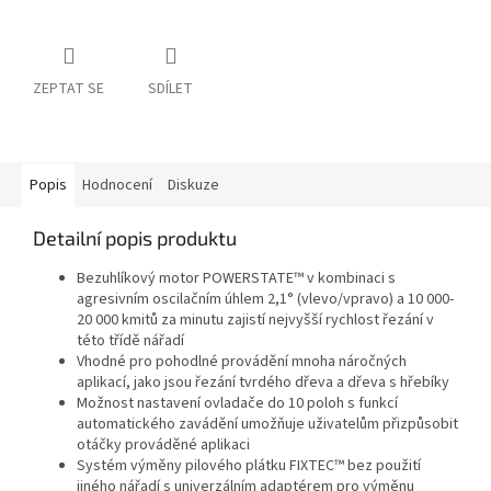
ZEPTAT SE
SDÍLET
Popis
Hodnocení
Diskuze
Detailní popis produktu
Bezuhlíkový motor POWERSTATE™ v kombinaci s
agresivním oscilačním úhlem 2,1° (vlevo/vpravo) a 10 000-
20 000 kmitů za minutu zajistí nejvyšší rychlost řezání v
této třídě nářadí
Vhodné pro pohodlné provádění mnoha náročných
aplikací, jako jsou řezání tvrdého dřeva a dřeva s hřebíky
Možnost nastavení ovladače do 10 poloh s funkcí
automatického zavádění umožňuje uživatelům přizpůsobit
otáčky prováděné aplikaci
Systém výměny pilového plátku FIXTEC™ bez použití
jiného nářadí s univerzálním adaptérem pro výměnu