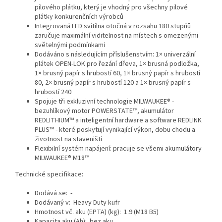
pilového plátku, který je vhodný pro všechny pilové
plátky konkurenčních výrobců
Integrovaná LED svítilna otočná v rozsahu 180 stupňů
zaručuje maximální viditelnost na místech s omezenými
světelnými podmínkami
Dodáváno s následujícím příslušenstvím: 1× univerzální
plátek OPEN-LOK pro řezání dřeva, 1× brusná podložka,
1× brusný papír s hrubostí 60, 1× brusný papír s hrubostí
80, 2× brusný papír s hrubostí 120 a 1× brusný papír s
hrubostí 240
Spojuje tři exkluzivní technologie MILWAUKEE® -
bezuhlíkový motor POWERSTATE™, akumulátor
REDLITHIUM™ a inteligentní hardware a software REDLINK
PLUS™ - které poskytují vynikající výkon, dobu chodu a
životnost na staveništi
Flexibilní systém napájení: pracuje se všemi akumulátory
MILWAUKEE® M18™
Technické specifikace:
​Dodává se: -
Dodávaný v: Heavy Duty kufr
Hmotnost vč. aku (EPTA) (kg): 1.9 (M18 B5)
Kapacita aku (Ah): bez aku