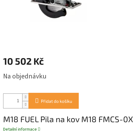
10 502 Kč
Měrná
Na objednávku
cena:
Přidat do košíku
M18 FUEL Pila na kov M18 FMCS-0X
Detailní informace