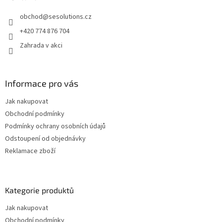
t
obchod
@
sesolutions.cz
í
+420 774 876 704
Zahrada v akci
Informace pro vás
Jak nakupovat
Obchodní podmínky
Podmínky ochrany osobních údajů
Odstoupení od objednávky
Reklamace zboží
Kategorie produktů
Jak nakupovat
Obchodní podmínky