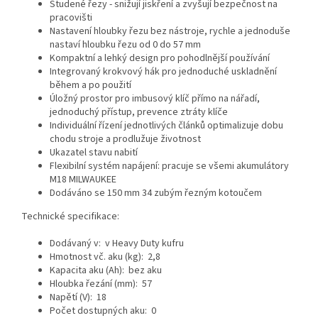
Studené řezy - snižují jiskření a zvyšují bezpečnost na
pracovišti
Nastavení hloubky řezu bez nástroje, rychle a jednoduše
nastaví hloubku řezu od 0 do 57 mm
Kompaktní a lehký design pro pohodlnější používání
Integrovaný krokvový hák pro jednoduché uskladnění
během a po použití
Úložný prostor pro imbusový klíč přímo na nářadí,
jednoduchý přístup, prevence ztráty klíče
Individuální řízení jednotlivých článků optimalizuje dobu
chodu stroje a prodlužuje životnost
Ukazatel stavu nabití
Flexibilní systém napájení: pracuje se všemi akumulátory
M18 MILWAUKEE
Dodáváno se 150 mm 34 zubým řezným kotoučem
Technické specifikace:
Dodávaný v: v Heavy Duty kufru
Hmotnost vč. aku (kg): 2,8
Kapacita aku (Ah): bez aku
Hloubka řezání (mm): 57
Napětí (V): 18
Počet dostupných aku: 0