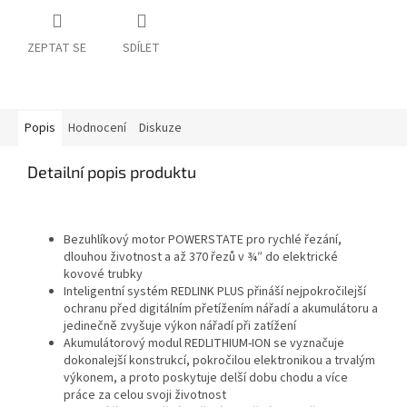
ZEPTAT SE
SDÍLET
Popis
Hodnocení
Diskuze
Detailní popis produktu
Bezuhlíkový motor POWERSTATE pro rychlé řezání,
dlouhou životnost a až 370 řezů v ¾″ do elektrické
kovové trubky
Inteligentní systém REDLINK PLUS přináší nejpokročilejší
ochranu před digitálním přetížením nářadí a akumulátoru a
jedinečně zvyšuje výkon nářadí při zatížení
Akumulátorový modul REDLITHIUM‑ION se vyznačuje
dokonalejší konstrukcí, pokročilou elektronikou a trvalým
výkonem, a proto poskytuje delší dobu chodu a více
práce za celou svoji životnost