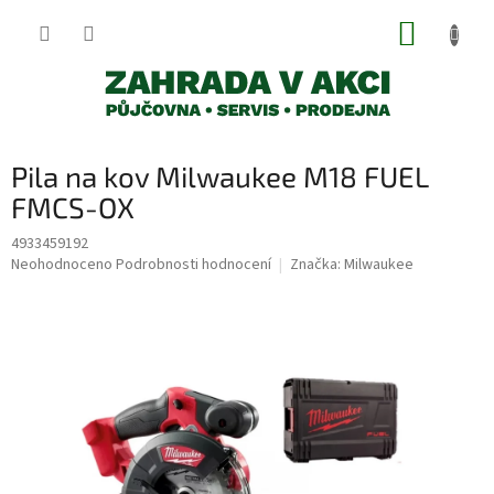
Přejít
NÁKUP
na
obsah
KOŠÍK
Pila na kov Milwaukee M18 FUEL
FMCS-OX
4933459192
Průměrné
Neohodnoceno
Podrobnosti hodnocení
Značka:
Milwaukee
hodnocení
produktu
je
0,0
z
5
hvězdiček.