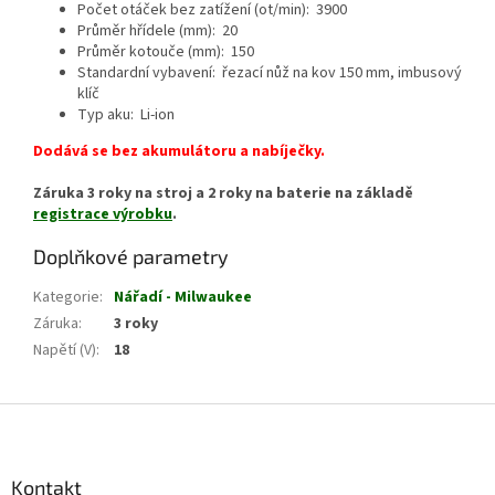
Počet otáček bez zatížení (ot/min): 3900
Průměr hřídele (mm): 20
Průměr kotouče (mm): 150
Standardní vybavení: řezací nůž na kov 150 mm, imbusový
klíč
Typ aku: Li-ion
Dodává se bez akumulátoru a nabíječky.
Záruka 3 roky na stroj a 2 roky na baterie na základě
registrace výrobku
.
Doplňkové parametry
Kategorie
:
Nářadí - Milwaukee
Záruka
:
3 roky
Napětí (V)
:
18
Z
á
p
a
Kontakt