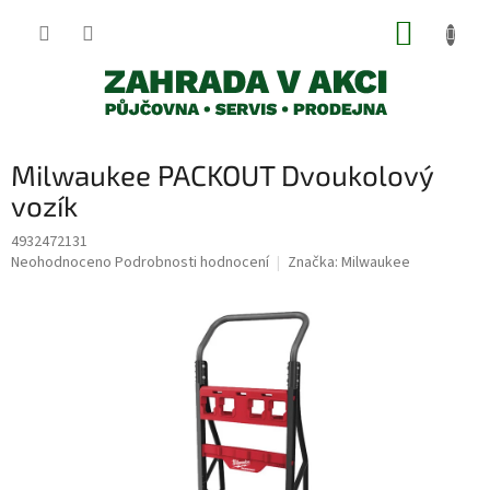
Přejít
NÁKUP
na
obsah
KOŠÍK
Milwaukee PACKOUT Dvoukolový
vozík
4932472131
Průměrné
Neohodnoceno
Podrobnosti hodnocení
Značka:
Milwaukee
hodnocení
produktu
je
0,0
z
5
hvězdiček.