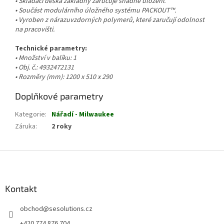
• Skládací deska základny zaručuje snadné uložení.
• Součást modulárního úložného systému PACKOUT™.
• Vyroben z nárazuvzdorných polymerů, které zaručují odolnost
na pracovišti.
Technické parametry:
• Množství v balíku: 1
• Obj. č.: 4932472131
• Rozměry (mm): 1200 x 510 x 290
Doplňkové parametry
Kategorie
:
Nářadí - Milwaukee
Záruka
:
2 roky
Z
á
p
a
Kontakt
t
obchod
@
sesolutions.cz
í
+420 774 876 704